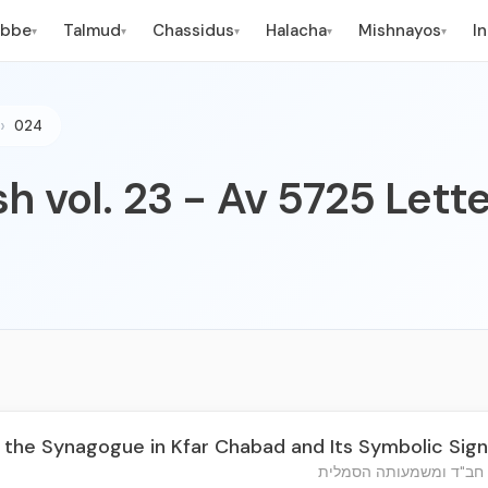
ebbe
Talmud
Chassidus
Halacha
Mishnayos
I
▾
▾
▾
▾
▾
024
h vol. 23 - Av 5725 Lett
 the Synagogue in Kfar Chabad and Its Symbolic Sign
 חב"ד ומשמעותה הסמלית