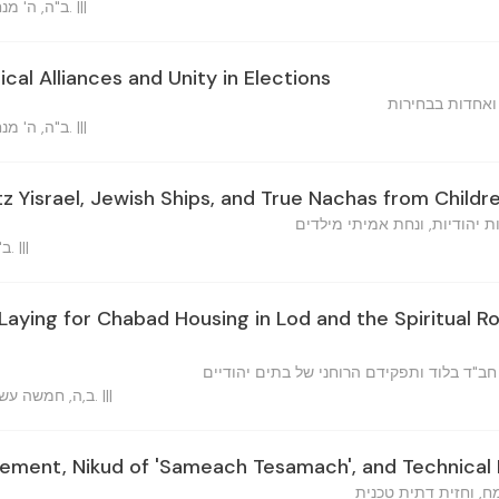
ב"ה, ה' מנחם אב, ה'תשכ"ה ברוקלין, נ.י. |||
tical Alliances and Unity in Elections
 ואחדות בבחירות
ב"ה, ה' מנחם אב, ה'תשכ"ה ברוקלין, נ.י. |||
tz Yisrael, Jewish Ships, and True Nachas from Childr
ת יהודיות, ונחת אמיתי מילדים
ב"ה, י"ד מנ"א, תשכ"ה ברוקלין. |||
aying for Chabad Housing in Lod and the Spiritual Ro
חב"ד בלוד ותפקידם הרוחני של בתים יהודיים
ב,ה, חמשה עשר באב, ה'תשכ"ה ברוקלין, נ.י. |||
ment, Nikud of 'Sameach Tesamach', and Technical R
ח, וחזית דתית טכנית