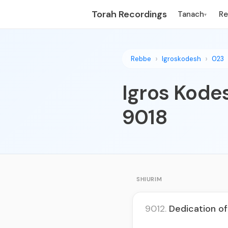
Torah Recordings
Tanach
R
▾
Rebbe
Igroskodesh
023
Igros Kodes
9018
SHIURIM
9012.
Dedication of