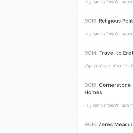
9013.
Religious Poli
9014.
Travel to Ere
9015.
Cornerstone L
Homes
9016.
Zeres Measure