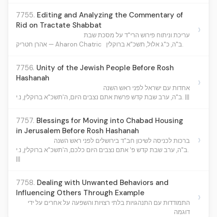
7755.
Editing and Analyzing the Commentary of
Rid on Tractate Shabbat
›
עריכת וניתוח פירוש הרי"ד על מסכת שבת
ב"ה, כ"ג אלול, תשכ"א ברוקלין.
אהרן חטריק — Aharon Chatric
7756.
Unity of the Jewish People Before Rosh
Hashanah
›
אחדות עם ישראל לפני ראש השנה
ב"ה, ערב שבת קדש פרשת אתם נצבים היום, ה'תשכ"א ברוקלין, נ.י. |||
7757.
Blessings for Moving into Chabad Housing
in Jerusalem Before Rosh Hashanah
›
ברכות לכניסה לשיכון חב"ד בירושלים לפני ראש השנה
ב"ה, ערב שבת קדש פ' אתם נצבים היום כלכם, ה'תשכ"א ברוקלין, נ.י.
|||
7758.
Dealing with Unwanted Behaviors and
Influencing Others Through Example
›
התמודדות עם התנהגויות בלתי רצויות והשפעה על אחרים על ידי
דוגמה