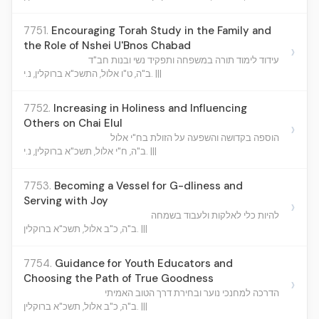
7751.
Encouraging Torah Study in the Family and
the Role of Nshei U'Bnos Chabad
›
עידוד לימוד תורה במשפחה ותפקיד נשי ובנות חב"ד
ב"ה, ט"ו אלול, התשכ"א ברוקלין, נ.י. |||
7752.
Increasing in Holiness and Influencing
Others on Chai Elul
›
הוספה בקדושה והשפעה על הזולת בח"י אלול
ב"ה, ח"י אלול, תשכ"א ברוקלין, נ.י. |||
7753.
Becoming a Vessel for G-dliness and
Serving with Joy
›
להיות כלי לאלקות ולעבוד בשמחה
ב"ה, כ"ב אלול, תשכ"א ברוקלין. |||
7754.
Guidance for Youth Educators and
Choosing the Path of True Goodness
›
הדרכה למחנכי נוער ובחירת דרך הטוב האמיתי
ב"ה, כ"ב אלול, תשכ"א ברוקלין. |||