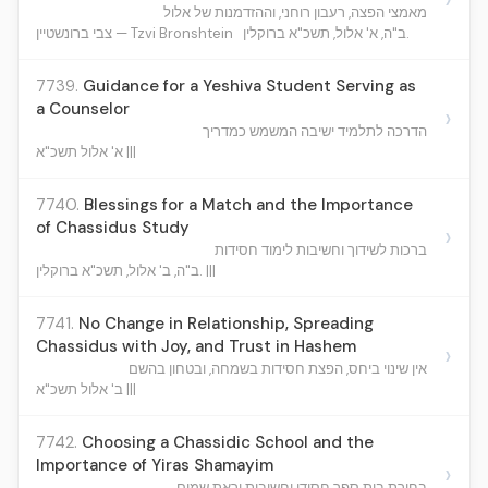
מאמצי הפצה, רעבון רוחני, וההזדמנות של אלול
ב"ה, א' אלול, תשכ"א ברוקלין.
צבי ברונשטיין — Tzvi Bronshtein
7739.
Guidance for a Yeshiva Student Serving as
a Counselor
›
הדרכה לתלמיד ישיבה המשמש כמדריך
א' אלול תשכ"א |||
7740.
Blessings for a Match and the Importance
of Chassidus Study
›
ברכות לשידוך וחשיבות לימוד חסידות
ב"ה, ב' אלול, תשכ"א ברוקלין. |||
7741.
No Change in Relationship, Spreading
Chassidus with Joy, and Trust in Hashem
›
אין שינוי ביחס, הפצת חסידות בשמחה, ובטחון בהשם
ב' אלול תשכ"א |||
7742.
Choosing a Chassidic School and the
Importance of Yiras Shamayim
›
בחירת בית ספר חסידי וחשיבות יראת שמים