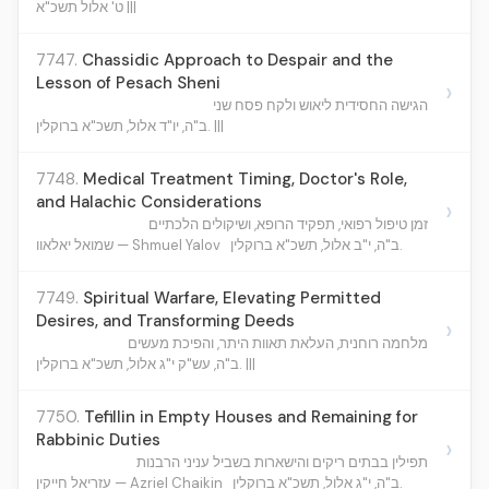
ט' אלול תשכ"א |||
7747.
Chassidic Approach to Despair and the
Lesson of Pesach Sheni
›
הגישה החסידית ליאוש ולקח פסח שני
ב"ה, יו"ד אלול, תשכ"א ברוקלין. |||
7748.
Medical Treatment Timing, Doctor's Role,
and Halachic Considerations
›
זמן טיפול רפואי, תפקיד הרופא, ושיקולים הלכתיים
ב"ה, י"ב אלול, תשכ"א ברוקלין.
שמואל יאלאוו — Shmuel Yalov
7749.
Spiritual Warfare, Elevating Permitted
Desires, and Transforming Deeds
›
מלחמה רוחנית, העלאת תאוות היתר, והפיכת מעשים
ב"ה, עש"ק י"ג אלול, תשכ"א ברוקלין. |||
7750.
Tefillin in Empty Houses and Remaining for
Rabbinic Duties
›
תפילין בבתים ריקים והישארות בשביל עניני הרבנות
ב"ה, י"ג אלול, תשכ"א ברוקלין.
עזריאל חייקין — Azriel Chaikin