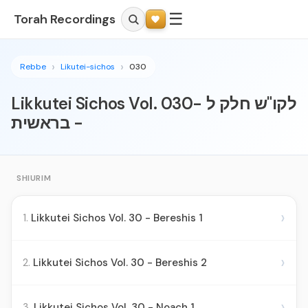
☰
Torah Recordings
Rebbe
Likutei-sichos
030
Likkutei Sichos Vol. 030- לקו"ש חלק ל
- בראשית
SHIURIM
›
1.
Likkutei Sichos Vol. 30 - Bereshis 1
›
2.
Likkutei Sichos Vol. 30 - Bereshis 2
›
3.
Likkutei Sichos Vol. 30 - Noach 1