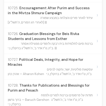
10725.
Encouragement After Purim and Success
in the Mivtza Shmura Campaign
›
עידוד לאחר פורים והצלחה במבצע שמורה
[לאחרי חג הפורים, ה'תשל"ג] |||
10726.
Graduation Blessings for Beis Rivka
Students and Lessons from Esther
›
ברכות סיום לתלמידות בית רבקה ולימודים ממגילת אסתר
ב"ה, ט"ז אדר ב', ה'תשל"ג ברוקלין, נ.י. |||
10727.
Political Deals, Integrity, and Hope for
Miracles
›
עסקאות פוליטיות, יושר, ותקוה לניסים
ב"ה, ט"ז אדר ב', ה'תשל"ג ברוקלין, נ.י.
אהרן כהן — Aharon Kohen
10728.
Thanks for Publications and Blessings for
Purim and Pesach
›
תודות על פרסומים וברכות לפורים ולפסח
ב"ה, ט"ז אדר ב', ה'תשל"ג
ברוך גרשון — Baruch Gershon
ברוקלין, נ.י.