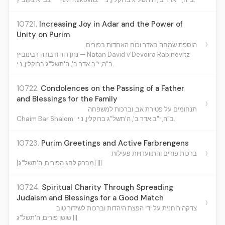
10721.
Increasing Joy in Adar and the Power of
Unity on Purim
›
הוספת שמחה באדר וכוח האחדות בפורים
נתן דוד ודבורה רבינוביץ — Natan David v'Devoira Rabinovitz
ב"ה, י"ב אדר ב', ה'תשל"ג ברוקלין, נ.י.
10722.
Condolences on the Passing of a Father
and Blessings for the Family
›
תנחומים על פטירת אב, וברכות למשפחה
Chaim Bar Shalom
ב"ה, י"ב אדר ב', ה'תשל"ג ברוקלין, נ.י.
10723.
Purim Greetings and Active Farbrengens
›
ברכות פורים והתוועדויות פעילות
[מברק לחג הפורים, ה'תשל"ג] |||
10724.
Spiritual Charity Through Spreading
Judaism and Blessings for a Good Match
›
צדקה רוחנית על ידי הפצת היהדות וברכות לשידוך טוב
שושן פורים, ה'תשל"ג |||