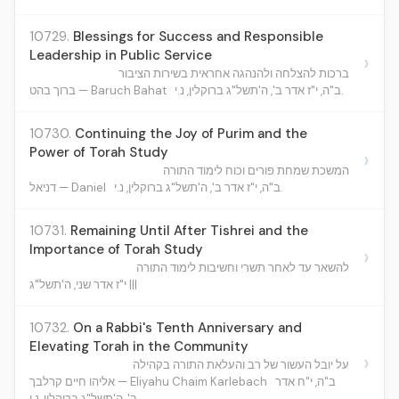
10729.
Blessings for Success and Responsible
Leadership in Public Service
›
ברכות להצלחה ולהנהגה אחראית בשירות הציבור
ב"ה, י"ז אדר ב', ה'תשל"ג ברוקלין, נ.י.
ברוך בהט — Baruch Bahat
10730.
Continuing the Joy of Purim and the
Power of Torah Study
›
המשכת שמחת פורים וכוח לימוד התורה
ב"ה, י"ז אדר ב', ה'תשל"ג ברוקלין, נ.י.
דניאל — Daniel
10731.
Remaining Until After Tishrei and the
Importance of Torah Study
›
להשאר עד לאחר תשרי וחשיבות לימוד התורה
י"ז אדר שני, ה'תשל"ג |||
10732.
On a Rabbi's Tenth Anniversary and
Elevating Torah in the Community
›
על יובל העשור של רב והעלאת התורה בקהילה
ב"ה, י"ח אדר
אליהו חיים קרלבך — Eliyahu Chaim Karlebach
ב', ה'תשל"ג ברוקלין, נ.י.