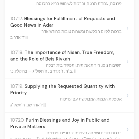
פרנסה, עבודת תרגום, וברכות לשימוש בריא בהכנסה
10717.
Blessings for Fulfillment of Requests and
Good News in Adar
›
ברכות לקיום הבקשות ובשורות טובות בחודש אדר
ד' אדר ב |||
10718.
The Importance of Nisan, True Freedom,
and the Role of Beis Rivkah
›
חשיבות ניסן, חירות אמיתית, ותפקיד בית רבקה
ב"ה , ז' אדר ב', ה'תשל"ג — ברוקלין, נ.י. |||
10719.
Supplying the Requested Quantity with
Priority
›
אספקת הכמות המבוקשת עם עדיפות
ז' אדר שני, ה'תשל"ג |||
10720.
Purim Blessings and Joy in Public and
Private Matters
›
ברכות פורים ושמחה בענינים ציבוריים ופרטיים
ב"ה, י' אדר ב', ה'תשל"ג ברוקלין, נ.י.
צבי איצקוביץ — Tzvi Itzkovitz