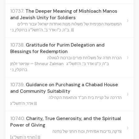
10737.
The Deeper Meaning of Mishloach Manos
and Jewish Unity for Soldiers
›
המשמעות הפנימית של משלוח מנות ואחדות ישראל עבור חיילים
ב"ה, כ"ו אדר ב', ה'תשל"ג ברוקלין, נ.י. |||
10738.
Gratitude for Purim Delegation and
Blessings for Redemption
›
הכרת תודה על משלחת פורים וברכות לגאולה
ב"ה, כ"ט אדר ב', ה'תשל"ג
שניאור זלמן — Shneur Zalman
ברוקלין, נ.י.
10739.
Guidance on Purchasing a Chabad House
and Community Suitability
›
הדרכה על קניית בית חב"ד והתאמת הקהילה
אדר, ה'תשל"ג |||
10740.
Charity, True Generosity, and the Spiritual
Power of Giving
›
צדקה, נדיבות אמיתית, וכוח רוחני של נתינה
[חורף ה'תשל"ג] |||