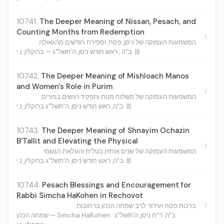
10741.
The Deeper Meaning of Nissan, Pesach, and
Counting Months from Redemption
›
המשמעות העמוקה של ניסן, פסח, וספירת חודשים מהגאולה
ב"ה , ראש חודש ניסן, ה'תשל"ג — ברוקלין, נ.י. |||
10742.
The Deeper Meaning of Mishloach Manos
and Women's Role in Purim
›
המשמעות העמוקה של משלוח מנות ותפקיד הנשים בפורים
ב"ה, ראש חודש ניסן, ה'תשל"ג ברוקלין, נ.י. |||
10743.
The Deeper Meaning of Shnayim Ochazin
B'Tallit and Elevating the Physical
›
המשמעות העמוקה של שנים אוחזין בטלית והעלאת הגשמי
ב"ה, ראש חודש ניסן, ה'תשל"ג ברוקלין, נ.י. |||
10744.
Pesach Blessings and Encouragement for
Rabbi Simcha HaKohen in Rechovot
›
ברכות פסח ועידוד לרב שמחה הכהן ברחובות
ב"ה, ר"ח ניסן, ה'תשל"ג
שמחה הכהן — Simcha HaKohen