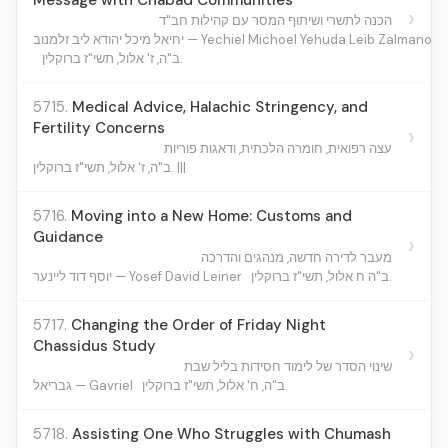
Message with Chabad Communities
›
הכנה לתשרי ושיתוף המסר עם קהילות חב"ד
יחיאל מיכל יהודא ליב זלמנוב — Yechiel Michoel Yehuda Leib Zalmanov
ב"ה, ז' אלול, תשי"ז ברוקלין.
5715.
Medical Advice, Halachic Stringency, and
Fertility Concerns
›
עצה רפואית, חומרה הלכתית, ודאגות פוריות
ב"ה, ז' אלול, תשי"ז ברוקלין. |||
5716.
Moving into a New Home: Customs and
Guidance
›
מעבר לדירה חדשה, מנהגים והדרכה
ב"ה ח אלול, תשי"ז ברוקלין.
יוסף דוד ליינער — Yosef David Leiner
5717.
Changing the Order of Friday Night
Chassidus Study
›
שינוי הסדר של לימוד חסידות בליל שבת
ב"ה, ח' אלול, תשי"ז ברוקלין.
גבריאל — Gavriel
5718.
Assisting One Who Struggles with Chumash