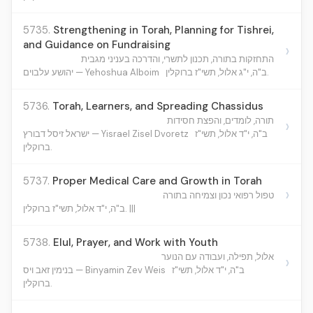
5735.
Strengthening in Torah, Planning for Tishrei,
and Guidance on Fundraising
›
התחזקות בתורה, תכנון לתשרי, והדרכה בעניני מגבית
ב"ה, י"ג אלול, תשי"ז ברוקלין.
יהושע עלבוים — Yehoshua Alboim
5736.
Torah, Learners, and Spreading Chassidus
תורה, לומדים, והפצת חסידות
›
ב"ה, י"ד אלול, תשי"ז
ישראל זיסל דבורץ — Yisrael Zisel Dvoretz
ברוקלין.
5737.
Proper Medical Care and Growth in Torah
›
טפול רפואי נכון וצמיחה בתורה
ב"ה, י"ד אלול, תשי"ז ברוקלין. |||
5738.
Elul, Prayer, and Work with Youth
אלול, תפילה, ועבודה עם הנוער
›
ב"ה, י"ד אלול, תשי"ז
בנימין זאב ויס — Binyamin Zev Weis
ברוקלין.