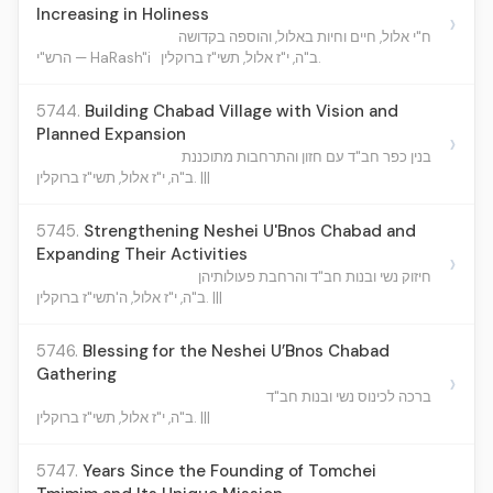
Increasing in Holiness
›
ח"י אלול, חיים וחיות באלול, והוספה בקדושה
ב"ה, י"ז אלול, תשי"ז ברוקלין.
הרש"י — HaRash"i
5744.
Building Chabad Village with Vision and
Planned Expansion
›
בנין כפר חב"ד עם חזון והתרחבות מתוכננת
ב"ה, י"ז אלול, תשי"ז ברוקלין. |||
5745.
Strengthening Neshei U'Bnos Chabad and
Expanding Their Activities
›
חיזוק נשי ובנות חב"ד והרחבת פעולותיהן
ב"ה, י"ז אלול, ה'תשי"ז ברוקלין. |||
5746.
Blessing for the Neshei U’Bnos Chabad
Gathering
›
ברכה לכינוס נשי ובנות חב"ד
ב"ה, י"ז אלול, תשי"ז ברוקלין. |||
5747.
Years Since the Founding of Tomchei