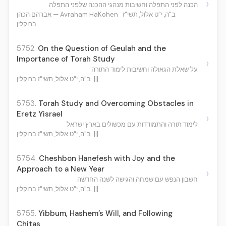
›
הכנה לפני התפלה וחשיבות מנהגי ההכנה שלפני התפלה
ב"ה, י"ט אלול, תשי"ז
אברהם הכהן — Avraham HaKohen
ברוקלין.
5752.
On the Question of Geulah and the
Importance of Torah Study
›
על שאלת הגאולה וחשיבות לימוד התורה
ב"ה, י"ט אלול, תשי"ז ברוקלין. |||
5753.
Torah Study and Overcoming Obstacles in
Eretz Yisrael
›
לימוד תורה והתמודדות עם מכשולים בארץ ישראל
ב"ה, י"ט אלול, תשי"ז ברוקלין. |||
5754.
Cheshbon Hanefesh with Joy and the
Approach to a New Year
›
חשבון הנפש עם שמחה והגישה לשנה החדשה
ב"ה, י"ט אלול, תשי"ז ברוקלין. |||
5755.
Yibbum, Hashem’s Will, and Following
Chitas