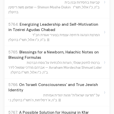
›
קביעות בחסידות ובנין בית
ב"ה, כ"ו אלול, תשי"ז
שמעון משה דיסקין — Shimon Moshe Diskin
ברוקלין.
5764.
Energizing Leadership and Self-Motivation
in Tzeirei Agudas Chabad
›
המרצת הנהגה ודחיפה עצמית בצעירי אגודת חב"ד
ב"ה, כ"ו אלול, תשי"ז ברוקלין. |||
5765.
Blessings for a Newborn, Halachic Notes on
Blessing Formulas
›
ברכות לתינוק שנולד, הערות הלכתיות על נוסח הברכות
אברהם מרדכי שמואל לידר — Avraham Mordechai Shmuel Lider
ב"ה, כ"ו אלול, תשי"ז ברוקלין.
5766.
On 'Israeli Consciousness' and True Jewish
Identity
›
על "תודעה ישראלית" וזהות יהודית אמיתית
ב"ה, א' דסליחות, ה'תשי"ז ברוקלין, נ.י. |||
5767.
A Possible Solution for Housing in Kfar