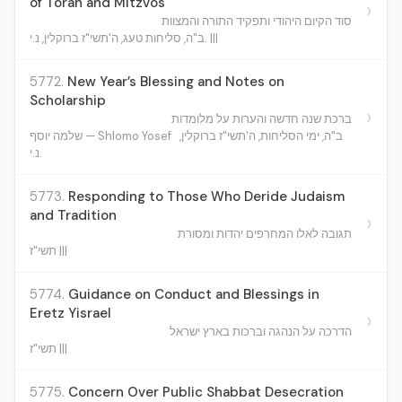
of Torah and Mitzvos
›
סוד הקיום היהודי ותפקיד התורה והמצוות
ב"ה, סליחות טעג, ה'תשי"ז ברוקלין, נ.י. |||
5772.
New Year’s Blessing and Notes on
Scholarship
›
ברכת שנה חדשה והערות על מלומדות
ב"ה, ימי הסליחות, ה'תשי"ז ברוקלין,
שלמה יוסף — Shlomo Yosef
נ.י.
5773.
Responding to Those Who Deride Judaism
and Tradition
›
תגובה לאלו המחרפים יהדות ומסורת
תשי"ז |||
5774.
Guidance on Conduct and Blessings in
Eretz Yisrael
›
הדרכה על הנהגה וברכות בארץ ישראל
תשי"ז |||
5775.
Concern Over Public Shabbat Desecration