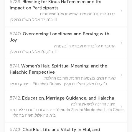
5739.
Blessing for Kinus HaTemimim and Its
Impact on Participants
›
ברכה לכינוס התמימים והשפעתו על המשתתפים
ב"ה, י"ד אלול, תשי"ז ברוקלין. |||
5740.
Overcoming Loneliness and Serving with
Joy
›
התגברות על בדידות ועבודת ה' בשמחה
ב"ה, ט"ו אלול, תשי"ז ברוקלין. |||
5741.
Women's Hair, Spiritual Meaning, and the
Halachic Perspective
›
שערות נשים, משמעות רוחנית, וההיבט ההלכתי
ב"ה, ט"ו אלול, תשי"ז ברוקלין.
יצחק דובאוו — Yitzchak Dubav
5742.
Education, Marriage Guidance, and Halacha
חינוך, הדרכה לנישואין, והלכה
›
יהודא זרחי' מרדכי ליב חיים — Yehuda Zarchi Mordechai Leib Chaim
ב"ה, ט"ו אלול, תשי"ז ברוקלין.
5743.
Chai Elul, Life and Vitality in Elul, and