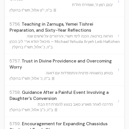
›
יבום, רצון ה', ושמירת חת"ת
ב"ה, י"ט אלול, תשי"ז ברוקלין. |||
5756.
Teaching in Zarnuga, Yemei Tishrei
Preparation, and Sixty-Year Reflections
›
הוראה בזרנוגה, הכנה לימי תשרי, והרהורים על שישים שנה
מיכאל יהודא ארי' ליב הכהן — Michael Yehuda Aryeh Leib HaKohen
ב"ה, כ' אלול, תשי"ז ברוקלין.
5757.
Trust in Divine Providence and Overcoming
Worry
›
בטחון בהשגחה פרטית והתמודדות עם דאגה
ב"ה, כ' אלול, תשי"ז ברוקלין. |||
5758.
Guidance After a Painful Event Involving a
Daughter's Conversion
›
הדרכה לאחר מאורע כואב בנוגע להמרת דת הבת
ב"ה, כ"ב אלול, תשי"ז ברוקלין. |||
5759.
Encouragement for Expanding Chassidus