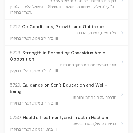
›
בנין בית חסידותי ובחינה נכונה של מאמרים
ב"ה, י"ב אלול,
שמואל אלעזר הלפרין — Shmuel Elazar Halperin
תשי"ז ברוקלין.
5727.
On Conditions, Growth, and Guidance
›
על תנאים, צמיחה, והדרכה
ב"ה, י"ב אלול, תשי"ז ברוקלין. |||
5728.
Strength in Spreading Chassidus Amid
Opposition
›
חוזק בהפצת חסידות בתוך התנגדות
ב"ה, י"ב אלול, תשי"ז ברוקלין. |||
5729.
Guidance on Son’s Education and Well-
Being
›
הדרכה על חינוך הבן ורווחתו
ב"ה, י"ב אלול, תשי"ז ברוקלין. |||
5730.
Health, Treatment, and Trust in Hashem
›
בריאות, טיפול, ובטחון בהשם
ב"ה, י"ג אלול, תשי"ז ברוקלין. |||