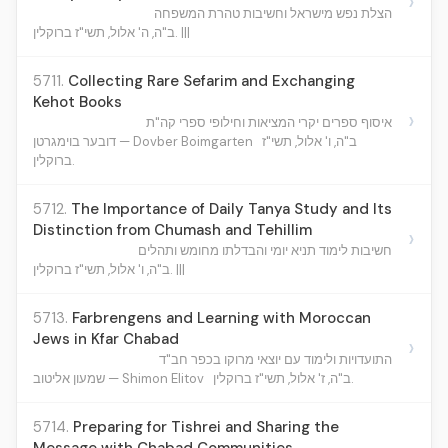
›
הצלת נפש מישראל וחשיבות טהרת המשפחה
ב"ה, ה' אלול, תשי"ז ברוקלין. |||
5711.
Collecting Rare Sefarim and Exchanging
Kehot Books
›
איסוף ספרים יקרי המציאות וחילופי ספרי קה"ת
ב"ה, ו' אלול, תשי"ז
דובער בוימגרטן — Dovber Boimgarten
ברוקלין.
5712.
The Importance of Daily Tanya Study and Its
Distinction from Chumash and Tehillim
›
חשיבות לימוד תניא יומי והבדלתו מחומש ותהלים
ב"ה, ו' אלול, תשי"ז ברוקלין. |||
5713.
Farbrengens and Learning with Moroccan
Jews in Kfar Chabad
›
התועדויות ולימוד עם יוצאי מרוקו בכפר חב"ד
ב"ה, ז' אלול, תשי"ז ברוקלין.
שמעון אליטוב — Shimon Elitov
5714.
Preparing for Tishrei and Sharing the