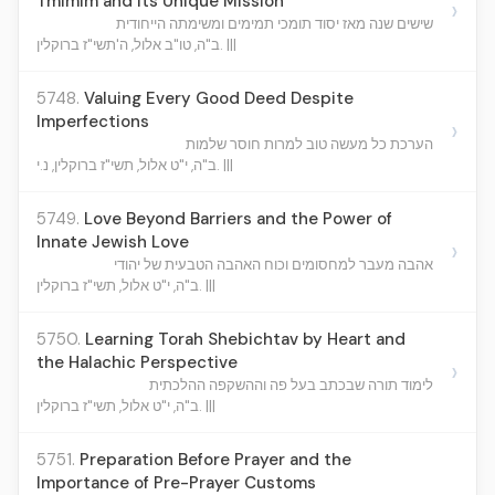
Tmimim and Its Unique Mission
›
שישים שנה מאז יסוד תומכי תמימים ומשימתה הייחודית
ב"ה, טו"ב אלול, ה'תשי"ז ברוקלין. |||
5748.
Valuing Every Good Deed Despite
Imperfections
›
הערכת כל מעשה טוב למרות חוסר שלמות
ב"ה, י"ט אלול, תשי"ז ברוקלין, נ.י. |||
5749.
Love Beyond Barriers and the Power of
Innate Jewish Love
›
אהבה מעבר למחסומים וכוח האהבה הטבעית של יהודי
ב"ה, י"ט אלול, תשי"ז ברוקלין. |||
5750.
Learning Torah Shebichtav by Heart and
the Halachic Perspective
›
לימוד תורה שבכתב בעל פה וההשקפה ההלכתית
ב"ה, י"ט אלול, תשי"ז ברוקלין. |||
5751.
Preparation Before Prayer and the
Importance of Pre-Prayer Customs