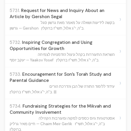
5731.
Request for News and Inquiry About an
Article by Gershon Segal
›
בקשה לידיעות ושאלה על מאמר מאת גרשון סגל
ב"ה, י"ג אלול, תשי"ז ברוקלין.
גרשון — Gershon
5732.
Inspiring Congregation and Using
Opportunities for Growth
›
השראת התעוררות בקהל וניצול הזדמנויות לצמיחה
ב"ה, י"ג אלול, תשי"ז ברוקלין.
יעקב יוסף — Yaakov Yosef
5733.
Encouragement for Son’s Torah Study and
Parental Guidance
›
עידוד ללימוד התורה של הבן והדרכת הורים
ב"ה, י"ג אלול, תשי"ז ברוקלין. |||
5734.
Fundraising Strategies for the Mikvah and
Community Involvement
›
אסטרטגיות גיוס כספים למקוה ומעורבות הקהילה
ב"ה, י"ג אלול, תשי"ז
חיים מאיר גרליק — Chaim Meir Gerlik
ברוקלין.