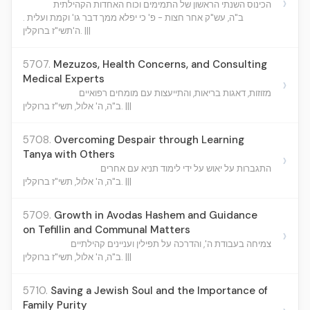
›
הכינוס השנתי הראשון של התמימים וכוח האחדות הקהילתית
ב"ה, עש"ק אחר חצות - פ' כי יפלא ממך דבר גו' וקמת ועלית .
ה'תשי"ז ברוקלין. |||
5707.
Mezuzos, Health Concerns, and Consulting
Medical Experts
›
מזוזות, דאגות בריאות, והתייעצות עם מומחים רפואיים
ב"ה, ה' אלול, תשי"ז ברוקלין. |||
5708.
Overcoming Despair through Learning
Tanya with Others
›
התגברות על יאוש על ידי לימוד תניא עם אחרים
ב"ה, ה' אלול, תשי"ז ברוקלין. |||
5709.
Growth in Avodas Hashem and Guidance
on Tefillin and Communal Matters
›
צמיחה בעבודת ה', והדרכה על תפילין ועניינים קהילתיים
ב"ה, ה' אלול, תשי"ז ברוקלין. |||
5710.
Saving a Jewish Soul and the Importance of
Family Purity