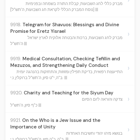
מברק כללי לחג השבועות, קבלת התורה בשמחה ובפנימיות
[נוסח המברק הכללי לקראת חג השבועות, ה'תש"ל] |||
9918.
Telegram for Shavuos: Blessings and Divine
Promise for Eretz Yisrael
›
מברק לחג השבועות, ברכות והבטחה אלוקית לארץ ישראל
ה'תש"ל |||
9919.
Medical Consultation, Checking Tefillin and
Mezuzos, and Strengthening Daily Conduct
›
התייעצות רפואית, בדיקת תפילין ומזוזות, והתחזקות בהנהגה יומית
ב"ה, י"ט סיון, ה'תש"ל ברוקלין, נ.י. |||
9920.
Charity and Teaching for the Siyum Day
›
צדקה והוראה ליום הסיום
כ"ף סיון, ה'תש"ל |||
9921.
On the Who is a Jew Issue and the
Importance of Unity
›
בנושא מיהו יהודי וחשיבות האחדות
ב"ה, כ"ה סיון, ה'תש"ל ברוקלין, נ.י. |||