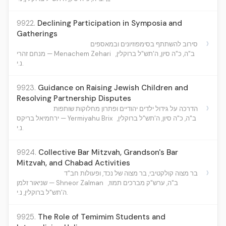
9922.
Declining Participation in Symposia and
Gatherings
›
סירוב להשתתף בסימפוזיונים ובמאספים
ב"ה, כ"ה סיון, ה'תש"ל ברוקלין,
מנחם זהרי — Menachem Zehari
נ.י.
9923.
Guidance on Raising Jewish Children and
Resolving Partnership Disputes
›
הדרכה על גידול ילדים יהודיים ופתרון מחלוקות שותפות
ב"ה, כ"ה סיון, ה'תש"ל ברוקלין,
ירחמיאל בריקס — Yermiyahu Brix
נ.י.
9924.
Collective Bar Mitzvah, Grandson's Bar
Mitzvah, and Chabad Activities
›
בר מצוה קולקטיבי, בר מצוה של נכד, ופעולות חב"ד
ב"ה, ערש"ק מברכים תמוז,
שניאור זלמן — Shneor Zalman
ה'תש"ל ברוקלין, נ.י.
9925.
The Role of Temimim Students and