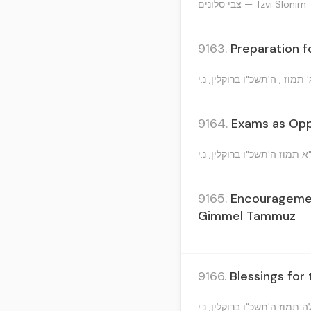
צבי סלונים — Tzvi Slonim
9163.
Preparation f
9164.
Exams as Oppo
9165.
Encouragemen
Gimmel Tammuz
9166.
Blessings for