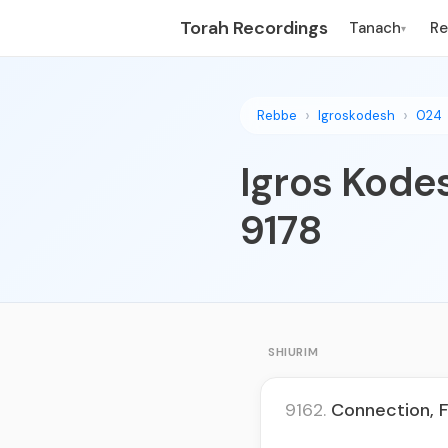
Torah Recordings
Tanach
R
▾
Rebbe
Igroskodesh
024
Igros Kodes
9178
SHIURIM
9162.
Connection, F