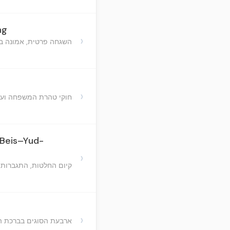
ng
›
השגחה פרטית, אמונה בזמ
›
חוקי טהרת המשפחה ועצה
-Beis–Yud-
›
קיום החלטות, התגברות ע
›
ארבעת הסוגים בברכת ה