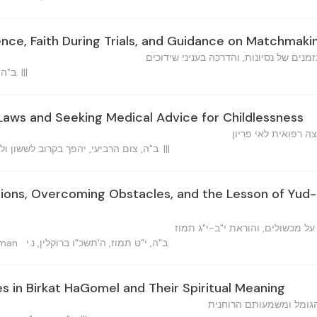
ence, Faith During Trials, and Guidance on Matchmaki
נים של נסיונות, והדרכה בעניני שידוכים
ב"ה, ט"ז תמוז תשכ"ו ברוקלין, נ.י. |||
 Laws and Seeking Medical Advice for Childlessness
 רפואית לאי פריון
ב"ה, צום הרביעי, יהפך בקרוב לששון ולשמחה [ה'תשכ"ו] ברוקלין, נ.י. |||
cisions, Overcoming Obstacles, and the Lesson of Yud
ל מכשולים, והוראת י"ב-י"ג תמוז
ב"ה, י"ט תמוז, ה'תשכ"ו ברוקלין, נ.י.
Zalman
s in Birkat HaGomel and Their Spiritual Meaning
גומל ומשמעותם הרוחנית