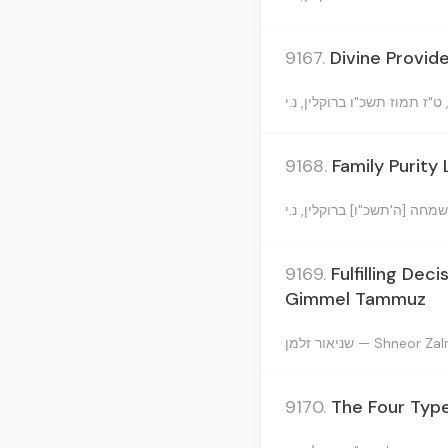
9167.
Divine Provid
9168.
Family Purity
9169.
Fulfilling De
Gimmel Tammuz
שניאור זלמן — Shneor 
9170.
The Four Type