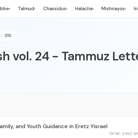
ebbe
Talmud
Chassidus
Halacha
Mishnayos
I
▾
▾
▾
▾
▾
010
h vol. 24 - Tammuz Lett
amily, and Youth Guidance in Eretz Yisrael
ער בארץ ישראל