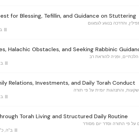
st for Blessing, Tefillin, and Guidance on Stuttering
לין, והדרכה בנוגע לגמגום
ב"ה, כ"ה תמוז תשכ"ו ברוקלין. |||
es, Halachic Obstacles, and Seeking Rabbinic Guidan
הלכתיים, ופניה להוראת רב
ב"ה, כ"ה תמוז, תשכ"ו ברוקלין. |||
ily Relations, Investments, and Daily Torah Conduct
קעות, והתנהגות יומית על פי תורה
ב"ה, כ"ה תמוז, תשכ"ו ברוקלין. |||
hrough Torah Living and Structured Daily Routine
ם על פי התורה וסדר יום מסודר
ב"ה, כ"ה תמוז, ה'תשכ"ו ברוקלין, נ.י. |||