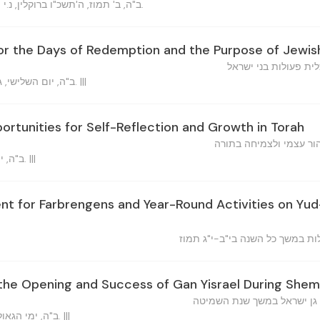
ב"ה, ב' תמוז, ה'תשכ"ו ברוקלין, נ.י.
or the Days of Redemption and the Purpose of Jewis
ית פעולות בני ישראל
ב"ה, יום השלישי, ג' תמוז , ה'תשכ"ו ברוקלין, נ.י. |||
rtunities for Self-Reflection and Growth in Torah
הור עצמי ולצמיחה בתורה
ב"ה, י"א תמוז ה'תשכ"ו ברוקלין, נ.י. |||
t for Farbrengens and Year-Round Activities on Yu
לות במשך כל השנה בי"ב-י"ג תמוז
 the Opening and Success of Gan Yisrael During Shem
גן ישראל במשך שנת השמיטה
ב"ה, ימי הגאולה תמוז ה'תשכ"ו ברוקלין, נ.י. |||