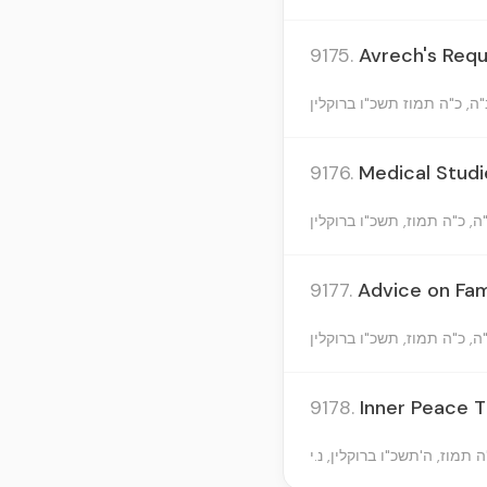
9175.
Avrech's Reque
9176.
Medical Studi
9177.
Advice on Fam
9178.
Inner Peace T