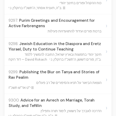
כוח ההקהל ופורים בחינוך יהודי
ב"ה, תענית אסתר, ה'תשכ"ז ברוקלין, נ.י. |||
9297.
Purim Greetings and Encouragement for
›
Active Farbrengens
ברכות פורים ועידוד להתוועדויות פעילות
9298.
Jewish Education in the Diaspora and Eretz
Yisrael, Duty to Continue Teaching
›
חינוך יהודי בתפוצות ובארץ ישראל, החובה להמשיך ללמד
ב"ה, פורים דשושן, ה'תשכ"ז ברוקלין, נ.י.
דוד רוקח — David Rokach
9299.
Publishing the Biur on Tanya and Stories of
Rav Pealim
›
הוצאת הביאור על תניא והסיפורים של רב פעלים
י"ט אד"ש תשכ"ז |||
9300.
Advice for an Avrech on Marriage, Torah
Study, and Tefillin
›
הדרכה לאברך על נישואין, לימוד תורה ותפילין
ב"ה, כ"ה אד"ש תשכ"ז ברוקלין, נ.י. |||