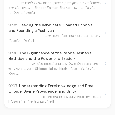
›
השתדלות עבור יצחק פולק, בריאות, וברכות שמעל לפרטיכל
ב"ה, ט"ז מרחשון,
שניאור זלמן שזר — Shneor Zalman Shazar
ה'תשכ"ז ברוקלין, נ.י.
9235.
Leaving the Rabbinate, Chabad Schools,
and Founding a Yeshivah
›
עזיבת הרבנות, בתי ספר חב"ד, ויסוד ישיבה
ט"ז מ"ח, ה'תשכ"ז |||
9236.
The Significance of the Rebbe Rashab's
Birthday and the Power of a Tzaddik
›
חשיבות יום ההולדת של הרבי הרש"ב וכוחו של צדיק
ב"ה, כ' מ"ח, תשכ"ז
שלמה הלוי קירש — Shlomo HaLevi Kirsh
ברוקלין.
9237.
Understanding Foreknowledge and Free
Choice, Divine Providence, and Unity
›
הבנת ידיעה ובחירה, השגחה פרטית, ואחדות
שלום וברכה! [שלהי מ"ח תשכ"ז] |||