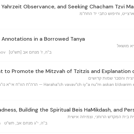
 Yahrzeit Observance, and Seeking Chacham Tzvi Ma
רצייט, וחיפוש כתבי יד החח"מ
 Annotations in a Borrowed Tanya
יא מושאל
ב"ה, ז' מנחם אב [תש"ט]
inov
to Promote the Mitzvah of Tzitzis and Explanation 
יצית והסבר שמות קדושים
הרה"ח הוו"ח אי"א נו"מ עסקן בדברים וכו' מוהרד"נ — Haraha"ch vavav"ch iy"a nu"m aska
ness, Building the Spiritual Beis HaMikdash, and Pe
ית בית המקדש הרוחני, וצמיחה אישית
ב"ה, י"ג מנחם אב, תש"ט
n