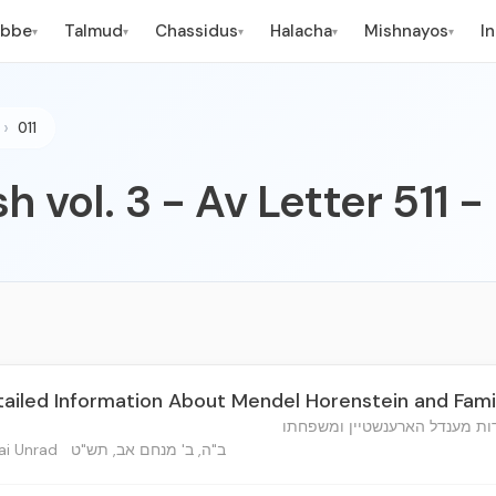
ebbe
Talmud
Chassidus
Halacha
Mishnayos
I
▾
▾
▾
▾
▾
011
h vol. 3 - Av Letter 511 -
tailed Information About Mendel Horenstein and Fami
ות מענדל הארענשטיין ומשפחתו
ב"ה, ב' מנחם אב, תש"ט
dechai Unrad