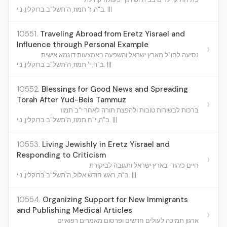
ב"ה, ז' תמוז, ה'תשל"ב ברוקלין, נ.י. |||
10551.
Traveling Abroad from Eretz Yisrael and
Influence through Personal Example
›
נסיעה לחו"ל מארץ ישראל והשפעה באמצעות דוגמא אישית
ב"ה, י' תמוז, ה'תשל"ב ברוקלין, נ.י. |||
10552.
Blessings for Good News and Spreading
Torah After Yud-Beis Tammuz
›
ברכות לבשורות טובות ולהפצת תורה לאחר י"ב תמוז
ב"ה, י"ח תמוז, ה'תשל"ב ברוקלין, נ.י. |||
10553.
Living Jewishly in Eretz Yisrael and
Responding to Criticism
›
חיים כיהודי בארץ ישראל ותגובה לביקורת
ב"ה, ראש חודש אלול, ה'תשל"ב ברוקלין, נ.י. |||
10554.
Organizing Support for New Immigrants
and Publishing Medical Articles
›
ארגון תמיכה לעולים חדשים ופרסום מאמרים רפואיים