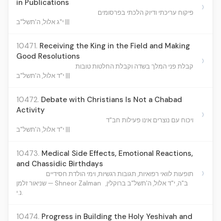
in Publications
›
פיקוח עריכתי ודיוק הלכתי בפרסומים
י"ג אלול, ה'תשל"ב |||
10471.
Receiving the King in the Field and Making
Good Resolutions
›
קבלת פני המלך בשדה וקבלת החלטות טובות
י"ד אלול, ה'תשל"ב |||
10472.
Debate with Christians Is Not a Chabad
Activity
›
ויכוח עם נוצרים אינו פעילות חב"ד
י"ד אלול, ה'תשל"ב |||
10473.
Medical Side Effects, Emotional Reactions,
and Chassidic Birthdays
›
תופעות לוואי רפואיות, תגובות רגשיות, וימי הולדת חסידיים
ב"ה, י"ד אלול, ה'תשל"ב ברוקלין,
שניאור זלמן — Shneor Zalman
נ.י.
10474.
Progress in Building the Holy Yeshivah and