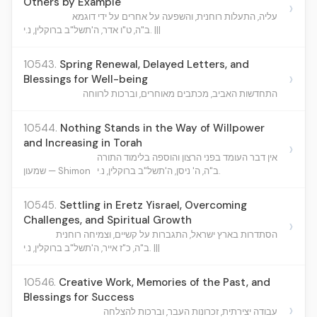
Others by Example
›
עליה, התעלות רוחנית, והשפעה על אחרים על ידי דוגמא
ב"ה, ט"ו אדר, ה'תשל"ב ברוקלין, נ.י. |||
10543.
Spring Renewal, Delayed Letters, and
›
Blessings for Well-being
התחדשות האביב, מכתבים מאוחרים, וברכות לרווחה
10544.
Nothing Stands in the Way of Willpower
and Increasing in Torah
›
אין דבר העומד בפני הרצון והוספה בלימוד התורה
ב"ה, ה' ניסן, ה'תשל"ב ברוקלין, נ.י.
שמעון — Shimon
10545.
Settling in Eretz Yisrael, Overcoming
Challenges, and Spiritual Growth
›
הסתדרות בארץ ישראל, התגברות על קשיים, וצמיחה רוחנית
ב"ה, כ"ז אייר, ה'תשל"ב ברוקלין, נ.י. |||
10546.
Creative Work, Memories of the Past, and
Blessings for Success
›
עבודה יצירתית, זכרונות העבר, וברכות להצלחה