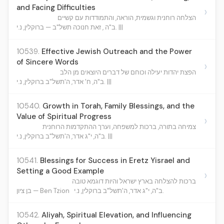
and Facing Difficulties
›
הצלחה רוחנית וגשמית, הוראה, והתמודדות עם קשיים
ב"ה , זאת חנוכה תשל"ב — ברוקלין, נ.י. |||
10539.
Effective Jewish Outreach and the Power
of Sincere Words
›
הפצת יהדות יעילה וכוחם של דברים היוצאים מן הלב
ב"ה, ח' אדר, ה'תשל"ב ברוקלין, נ.י. |||
10540.
Growth in Torah, Family Blessings, and the
Value of Spiritual Progress
›
צמיחה בתורה, ברכות למשפחה, וערך ההתקדמות הרוחנית
ב"ה, י"ג אדר, ה'תשל"ב ברוקלין, נ.י. |||
10541.
Blessings for Success in Eretz Yisrael and
Setting a Good Example
›
ברכות להצלחה בארץ ישראל והיות דוגמא טובה
ב"ה, י"ג אדר, ה'תשל"ב ברוקלין, נ.י.
בן ציון — Ben Tzion
10542.
Aliyah, Spiritual Elevation, and Influencing