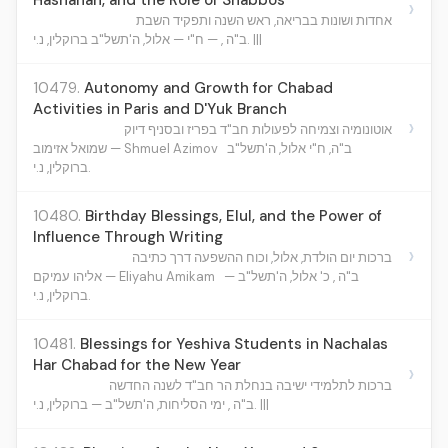
Hashanah, and the Role of Shabbos
›
אחדות ושונות בבריאה, ראש השנה ותפקיד השבת
ב"ה , — ח"י — אלול, ה'תשל"ב ברוקלין, נ.י. |||
10479.
Autonomy and Growth for Chabad
Activities in Paris and D'Yuk Branch
›
אוטונומיה וצמיחה לפעולות חב"ד בפריז ובסניף דיוק
ב"ה, ח"י אלול, ה'תשל"ב
שמואל אזימוב — Shmuel Azimov
ברוקלין, נ.י.
10480.
Birthday Blessings, Elul, and the Power of
Influence Through Writing
›
ברכות יום הולדת, אלול, וכוח ההשפעה דרך כתיבה
ב"ה , כ' אלול, ה'תשל"ב —
אליהו עמיקם — Eliyahu Amikam
ברוקלין, נ.י.
10481.
Blessings for Yeshiva Students in Nachalas
Har Chabad for the New Year
›
ברכות לתלמידי ישיבה בנחלת הר חב"ד לשנה החדשה
ב"ה , ימי הסליחות, ה'תשל"ב — ברוקלין, נ.י. |||