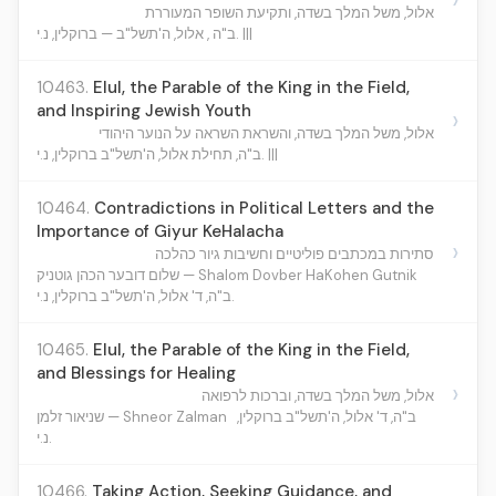
אלול, משל המלך בשדה, ותקיעת השופר המעוררת
ב"ה , אלול, ה'תשל"ב — ברוקלין, נ.י. |||
10463.
Elul, the Parable of the King in the Field,
and Inspiring Jewish Youth
›
אלול, משל המלך בשדה, והשראת השראה על הנוער היהודי
ב"ה, תחילת אלול, ה'תשל"ב ברוקלין, נ.י. |||
10464.
Contradictions in Political Letters and the
Importance of Giyur KeHalacha
›
סתירות במכתבים פוליטיים וחשיבות גיור כהלכה
שלום דובער הכהן גוטניק — Shalom Dovber HaKohen Gutnik
ב"ה, ד' אלול, ה'תשל"ב ברוקלין, נ.י.
10465.
Elul, the Parable of the King in the Field,
and Blessings for Healing
›
אלול, משל המלך בשדה, וברכות לרפואה
ב"ה, ד' אלול, ה'תשל"ב ברוקלין,
שניאור זלמן — Shneor Zalman
נ.י.
10466.
Taking Action, Seeking Guidance, and