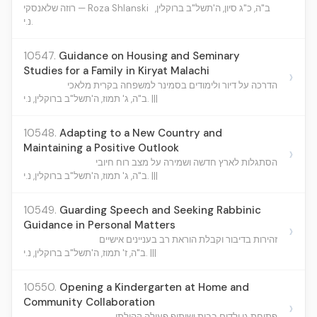
ב"ה, כ"ג סיון, ה'תשל"ב ברוקלין,
רוזה שלאנסקי — Roza Shlanski
נ.י.
10547.
Guidance on Housing and Seminary
Studies for a Family in Kiryat Malachi
›
הדרכה על דיור ולימודים בסמינר למשפחה בקרית מלאכי
ב"ה, ג' תמוז, ה'תשל"ב ברוקלין, נ.י. |||
10548.
Adapting to a New Country and
Maintaining a Positive Outlook
›
הסתגלות לארץ חדשה ושמירה על מצב רוח חיובי
ב"ה, ג' תמוז, ה'תשל"ב ברוקלין, נ.י. |||
10549.
Guarding Speech and Seeking Rabbinic
Guidance in Personal Matters
›
זהירות בדיבור וקבלת הוראת רב בעניינים אישיים
ב"ה, ז' תמוז, ה'תשל"ב ברוקלין, נ.י. |||
10550.
Opening a Kindergarten at Home and
Community Collaboration
›
פתיחת גן ילדים בבית ושיתוף פעולה קהילתי