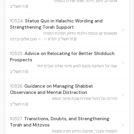
אתגרים, חינוך חילוני, ושינוי אוירת הסמינר
ה'תשל"ב |||
10524.
Status Quo in Halachic Wording and
Strengthening Torah Support
›
סטאטוס קוו בנוסח הלכתי וחיזוק תמיכת התורה
ה'תשל"ב לס"א — . — מובן שלום וברכה! |||
10525.
Advice on Relocating for Better Shidduch
Prospects
›
עצה על העתקת מקום למען סיכויי שידוך טובים יותר
ה'תשל"ב |||
10526.
Guidance on Managing Shabbat
Observance and Mental Distraction
›
הדרכה על ניהול שמירת שבת ופיזור הנפש
ה'תשל"ב |||
10527.
Transitions, Doubts, and Strengthening
›
Torah and Mitzvos
תקופות מעבר, ספקות, וחיזוק תורה ומצוות