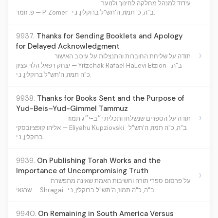
עידוד למנהל מחלקה לחינוך ולנוער
ב"ה, כ' תמוז, ה'תש"ל ברוקלין, נ.י.
פ. זומר — P. Zomer
9937.
Thanks for Sending Booklets and Apology
for Delayed Acknowledgment
›
תודה על שליחת החוברות והתנצלות על עיכוב האישור
ב"ה,
יצחק רפאל הלוי עציון — Yitzchak Rafael HaLevi Etzion
כ"ה תמוז, ה'תש"ל ברוקלין, נ.י.
9938.
Thanks for Books Sent and the Purpose of
Yud-Beis–Yud-Gimmel Tammuz
›
תודה על הספרים שנשלחו ותכלית י״ב-י״ג תמוז
ב"ה, כ"ה תמוז, ה'תש"ל
אליהו קופציובסקי — Eliyahu Kupziovski
ברוקלין, נ.י.
9939.
On Publishing Torah Works and the
Importance of Uncompromising Truth
›
על פרסום ספרי תורה וחשיבות האמת שאינה מתפשרת
ב"ה, כ"ה תמוז, ה'תש"ל ברוקלין, נ.י.
שרגאי — Shragai
9940.
On Remaining in South America Versus