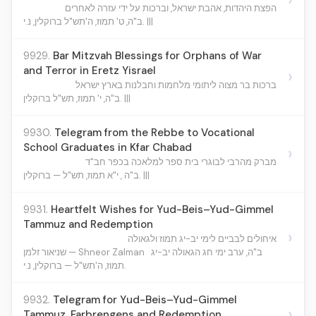
הפצת היהדות, אהבת ישראל, וברכות על ידי עזרה לאחרים
ב"ה, ט' תמוז, ה'תש"ל ברוקלין, נ.י. |||
9929.
Bar Mitzvah Blessings for Orphans of War
and Terror in Eretz Yisrael
›
ברכות בר מצוה ליתומי מלחמות וחבלנות בארץ ישראל
ב"ה, י' תמוז, תש"ל ברוקלין. |||
9930.
Telegram from the Rebbe to Vocational
School Graduates in Kfar Chabad
›
מברק מהרבי לבוגרי בית ספר למלאכה בכפר חב"ד
ב"ה , י"א תמוז, תש"ל — ברוקלין. |||
9931.
Heartfelt Wishes for Yud-Beis–Yud-Gimmel
Tammuz and Redemption
›
איחולים לבביים לימי יב-יג תמוז ולגאולה
ב"ה, ערב ימי חג הגאולה יב-יג
שניאור זלמן — Shneor Zalman
תמוז, ה'תש"ל — ברוקלין, נ.י.
9932.
Telegram for Yud-Beis–Yud-Gimmel
›
Tammuz, Farbrengens and Redemption