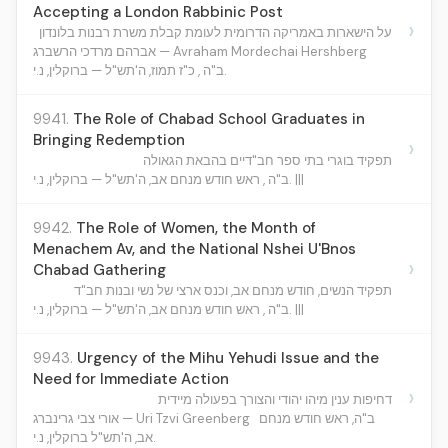
Accepting a London Rabbinic Post
›
על הישארות באמריקה הדרומית לעומת קבלת משרת רבנות בלונדון
אברהם מרדכי הרשברג — Avraham Mordechai Hershberg
ב"ה , כ"ז תמוז, ה'תש"ל — ברוקלין, נ.י.
9941.
The Role of Chabad School Graduates in
Bringing Redemption
›
תפקיד בוגרי בתי ספר חב"דיים בהבאת הגאולה
ב"ה , ראש חודש מנחם אב, ה'תש"ל — ברוקלין, נ.י. |||
9942.
The Role of Women, the Month of
Menachem Av, and the National Nshei U'Bnos
›
Chabad Gathering
תפקיד הנשים, חודש מנחם אב, וכנס ארצי של נשי ובנות חב"ד
ב"ה , ראש חודש מנחם אב, ה'תש"ל — ברוקלין, נ.י. |||
9943.
Urgency of the Mihu Yehudi Issue and the
Need for Immediate Action
›
דחיפות ענין מיהו יהודי והצורך בפעולה מיידית
ב"ה, ראש חודש מנחם
אורי צבי גרינברג — Uri Tzvi Greenberg
אב, ה'תש"ל ברוקלין, נ.י.