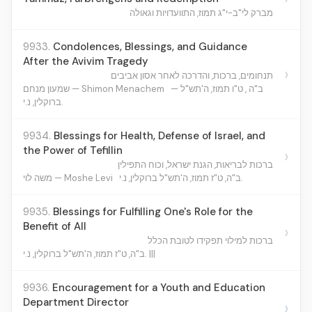
מברק לי"ב-י"ג תמוז, התוועדויות וגאולה
9933.
Condolences, Blessings, and Guidance
After the Avivim Tragedy
›
תנחומים, ברכות, והדרכה לאחר אסון אביבים
ב"ה , ט"ו תמוז, ה'תש"ל —
שמעון מנחם — Shimon Menachem
ברוקלין, נ.י.
9934.
Blessings for Health, Defense of Israel, and
the Power of Tefillin
›
ברכות לבריאות, הגנת ישראל, וכוח התפילין
ב"ה, ט"ז תמוז, ה'תש"ל ברוקלין, נ.י.
משה לוי — Moshe Levi
9935.
Blessings for Fulfilling One's Role for the
Benefit of All
›
ברכות למילוי תפקידו לטובת הכלל
ב"ה, ט"ז תמוז, ה'תש"ל ברוקלין, נ.י. |||
9936.
Encouragement for a Youth and Education
Department Director
›