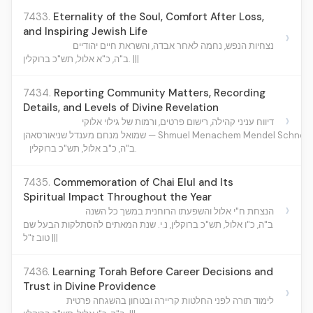
7433.
Eternality of the Soul, Comfort After Loss,
and Inspiring Jewish Life
›
נצחיות הנפש, נחמה לאחר אבדה, והשראת חיים יהודיים
ב"ה, כ"א אלול, תש"כ ברוקלין. |||
7434.
Reporting Community Matters, Recording
Details, and Levels of Divine Revelation
›
דיווח עניני קהילה, רישום פרטים, ורמות של גילוי אלוקי
שמואל מנחם מענדל שניאורסאהן — Shmuel Menachem Mendel Sch
ב"ה, כ"ב אלול, תש"כ ברוקלין.
7435.
Commemoration of Chai Elul and Its
Spiritual Impact Throughout the Year
›
הנצחת ח"י אלול והשפעתו הרוחנית במשך כל השנה
ב"ה, כ"ו אלול, תש"כ ברוקלין, נ.י. שנת המאתים להסתלקות הבעל שם
טוב ז"ל |||
7436.
Learning Torah Before Career Decisions and
Trust in Divine Providence
›
לימוד תורה לפני החלטות קריירה ובטחון בהשגחה פרטית