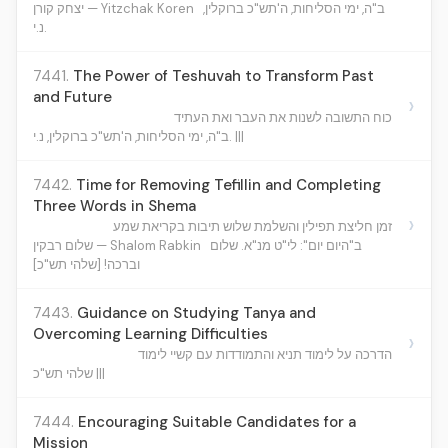
ב"ה, ימי הסליחות, ה'תש"כ ברוקלין,
יצחק קורן — Yitzchak Koren
נ.י.
7441.
The Power of Teshuvah to Transform Past
and Future
›
כוח התשובה לשנות את העבר ואת העתיד
ב"ה, ימי הסליחות, ה'תש"כ ברוקלין, נ.י. |||
7442.
Time for Removing Tefillin and Completing
Three Words in Shema
›
זמן חליצת תפילין והשלמת שלוש תיבות בקריאת שמע
ב"היום יום": לי"ט מנ"א. שלום
שלום רבקין — Shalom Rabkin
וברכה! [שלהי תש"כ]
7443.
Guidance on Studying Tanya and
Overcoming Learning Difficulties
›
הדרכה על לימוד תניא והתמודדות עם קשיי לימוד
שלהי תש"כ |||
7444.
Encouraging Suitable Candidates for a
Mission