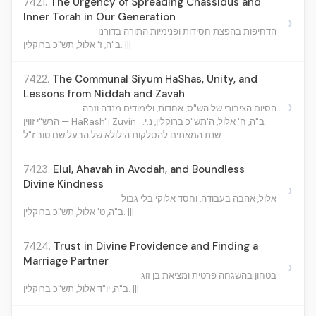
7421.
The Urgency of Spreading Chassidus and
Inner Torah in Our Generation
›
הדחיפות בהפצת חסידות ופנימיות התורה בדורנו
ב"ה, ז' אלול, תש"כ ברוקלין. |||
7422.
The Communal Siyum HaShas, Unity, and
Lessons from Niddah and Zavah
›
הסיום הציבורי של הש"ס, אחדות, ולימודים מנדה וזבה
ב"ה, ח' אלול, ה'תש"כ ברוקלין, נ.י.
הרש"י זווין — HaRash"i Zuvin
שנת המאתים להסלקות הילולא של הבעל שם טוב ז"ל.
7423.
Elul, Ahavah in Avodah, and Boundless
Divine Kindness
›
אלול, אהבה בעבודה, וחסד אלוקי בלי גבול
ב"ה, ט' אלול, תש"כ ברוקלין. |||
7424.
Trust in Divine Providence and Finding a
Marriage Partner
›
בטחון בהשגחה פרטית ומציאת בן זוג
ב"ה, יו"ד אלול, תש"כ ברוקלין. |||