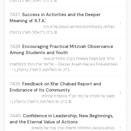
ב"ה, כ"ו אלול, תש"כ ברוקלין. |||
7437.
Success in Activities and the Deeper
Meaning of 'A.T.A.'
›
הצלחה בפעולותיהם והפירוש העמוק של א.ת.ה.
ב"ה, כ"ז אלול, תש"כ ברוקלין. |||
7438.
Encouraging Practical Mitzvah Observance
Among Students and Youth
›
עידוד קיום מצוות מעשיות בקרב תלמידים ונוער
אליעזר אריה הלוי פינקלשטיין — Eliezer Aryeh HaLevi Finkelshtein
ב"ה, ימי הסליחות, ה'תש"כ ברוקלין, נ.י.
7439.
Feedback on Kfar Chabad Report and
Endurance of Its Community
›
משוב על סקירה על כפר חב"ד והתמדת קהילתו
ב"ה, ימי הסליחות, ה'תש"כ ברוקלין, נ.י. |||
7440.
Confidence in Leadership, New Beginnings,
and the Eternal Value of Actions
›
בטחון בהנהגה, התחלות חדשות, וערך נצחי של מעשים