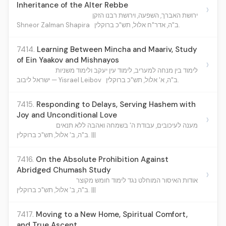
Inheritance of the Alter Rebbe
›
ירושת האברך, השפעה, וירושת רבנו הזקן
Shneor Zalman Shapira
ב"ה, אדר"ח אלול, תש"כ ברוקלין.
7414.
Learning Between Mincha and Maariv, Study
of Ein Yaakov and Mishnayos
›
לימוד בין מנחה למעריב, לימוד עין יעקב ולימוד משניות
ב"ה, א' אלול, תש"כ ברוקלין.
ישראל ליבוב — Yisrael Leibov
7415.
Responding to Delays, Serving Hashem with
Joy and Unconditional Love
›
מענה לעיכובים, עבודת ה' בשמחה ואהבה ללא תנאים
ב"ה, ב' אלול, תש"כ ברוקלין. |||
7416.
On the Absolute Prohibition Against
Abridged Chumash Study
›
אודות האיסור המוחלט נגד לימוד חומש מקוצר
ב"ה, ב' אלול, תש"כ ברוקלין. |||
7417.
Moving to a New Home, Spiritual Comfort,
and True Ascent