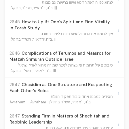
לנהוג כפי הוראת הרופא ואיזון בריאות עם מצוות
ב"ה, יו"ד אייר, תשי"ד, ברוקלין. |||
2645.
How to Uplift One's Spirit and Find Vitality
in Torah Study
›
איך לרומם את הרוח ולמצוא חיות בלימוד התורה
ב"ה, יו"ד אייר, תשי"ד ברוקלין. |||
2646.
Complications of Terumos and Maasros for
Matzah Shmurah Outside Israel
›
סיבוכים של תרומות ומעשרות למצה שמורה מחוץ לארץ ישראל
ב"ה, י"א אייר, תשי"ד ברוקלין. |||
2647.
Chasidim as One Structure and Respecting
Each Other's Roles
›
חסידים כמבנה אחד וכיבוד תפקידי הזולת
Avraham — Avraham
ב"ה, י"א אייר, תשי"ד ברוקלין.
2647.
Standing Firm in Matters of Shechitah and
Rabbinic Leadership
›
עמידה בתוקף בעניני שחיטה ובהנהגה רבנית