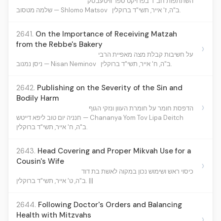
השתתפות חב"ד בפרויקט ספר וויטעבסק
ב"ה, ז' אייר, תשי"ד ברוקלין.
שלמה מטסוב — Shlomo Matsov
2641.
On the Importance of Receiving Matzah
from the Rebbe's Bakery
›
על חשיבות קבלת מצה מאפיית הרבי
ב"ה, ח' אייר, תשי"ד ברוקלין.
ניסן נמנוב — Nisan Neminov
2642.
Publishing on the Severity of the Sin and
Bodily Harm
›
הדפסת חומר על חומרת העוון ונזקי הגוף
חנניה יום טוב ליפא דייטש — Chananya Yom Tov Lipa Deitch
ב"ה, ח' אייר, תשי"ד ברוקלין.
2643.
Head Covering and Proper Mikvah Use for a
Cousin's Wife
›
כיסוי ראש ושימוש נכון במקוה לאשת בת דוד
ב"ה, ט' אייר, תשי"ד ברוקלין. |||
2644.
Following Doctor's Orders and Balancing
Health with Mitzvahs
›