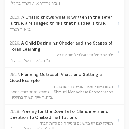
ב"ה, אדר"ח אייר, תשי"ד ברוקלין. |||
2625.
A Chasid knows what is written in the sefer
›
is true, a Misnaged thinks that his idea is true.
ב' אייר, תשי"ד
2626.
A Child Beginning Cheder and the Stages of
Torah Learning
›
ילד המתחיל חדר ושלבי לימוד התורה
ב"ה, ב' אייר, תשי"ד ברוקלין. |||
2627.
Planning Outreach Visits and Setting a
Good Example
›
תכנון ביקורי הפצה וקביעת דוגמה טובה
שמואל מנחם שניאורסאהן — Shmuel Menachem Schneersohn
ב"ה, ג' אייר, תשי"ד ברוקלין.
2628.
Praying for the Downfall of Slanderers and
Devotion to Chabad Institutions
›
תפילה לנפילת מלשינים ומסירות למוסדות חב"ד
ב"ה, ד' אייר, תשי"ד ברוקלין. |||