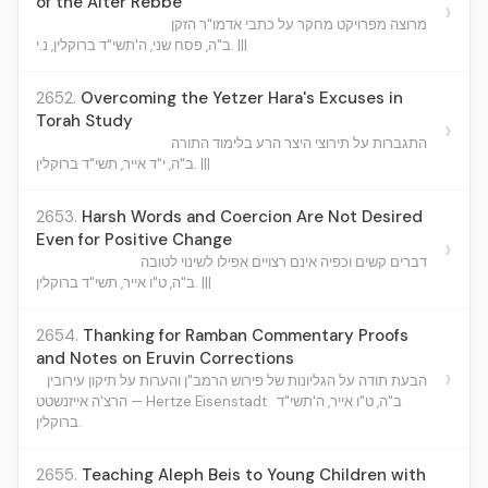
of the Alter Rebbe
›
מרוצה מפרויקט מחקר על כתבי אדמו"ר הזקן
ב"ה, פסח שני, ה'תשי"ד ברוקלין, נ.י. |||
2652.
Overcoming the Yetzer Hara's Excuses in
Torah Study
›
התגברות על תירוצי היצר הרע בלימוד התורה
ב"ה, י"ד אייר, תשי"ד ברוקלין. |||
2653.
Harsh Words and Coercion Are Not Desired
Even for Positive Change
›
דברים קשים וכפיה אינם רצויים אפילו לשינוי לטובה
ב"ה, ט"ו אייר, תשי"ד ברוקלין. |||
2654.
Thanking for Ramban Commentary Proofs
and Notes on Eruvin Corrections
›
הבעת תודה על הגליונות של פירוש הרמב"ן והערות על תיקון עירובין
ב"ה, ט"ו אייר, ה'תשי"ד
הרצ'ה אייזנשטט — Hertze Eisenstadt
ברוקלין.
2655.
Teaching Aleph Beis to Young Children with