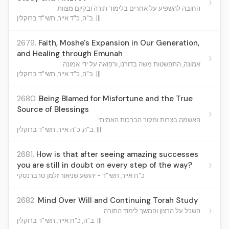
›
החובה להשפיע על אחרים בלימוד תורה ובקיום מצוות
ב"ה, כ"ד אייר, תשי"ד ברוקלין. |||
2679.
Faith, Moshe's Expansion in Our Generation,
and Healing through Emunah
›
אמונה, התפשטות משה בדורנו, ורפואה על ידי אמונה
ב"ה, כ"ד אייר, תשי"ד ברוקלין. |||
2680.
Being Blamed for Misfortune and the True
Source of Blessings
›
האשמה בצרות ומקור הברכות האמיתי
ב"ה, כ"ה אייר, תשי"ד ברוקלין. |||
2681.
How is that after seeing amazing successes
›
you are still in doubt on every step of the way?
כ"ח אייר, תשי"ד - יהושע שניאור זלמן סרברנסקי
2682.
Mind Over Will and Continuing Torah Study
›
השכל על הרצון והמשך לימוד התורה
ב"ה, כ"ח אייר, תשי"ד ברוקלין. |||