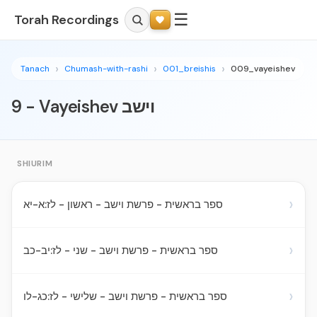
☰
Torah Recordings
Tanach
Chumash-with-rashi
001_breishis
009_vayeishev
9 - Vayeishev וישב
SHIURIM
›
ספר בראשית - פרשת וישב - ראשון - לז:א-יא
›
ספר בראשית - פרשת וישב - שני - לז:יב-כב
›
ספר בראשית - פרשת וישב - שלישי - לז:כג-לו