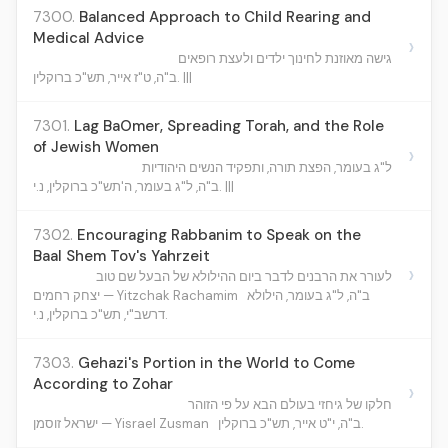
7300.
Balanced Approach to Child Rearing and
Medical Advice
›
גישה מאוזנת לחינוך ילדים ולעצת רופאים
ב"ה, ט"ז אייר, תש"כ ברוקלין. |||
7301.
Lag BaOmer, Spreading Torah, and the Role
of Jewish Women
›
ל"ג בעומר, הפצת תורה, ותפקיד הנשים היהודיות
ב"ה, ל"ג בעומר, ה'תש"כ ברוקלין, נ.י. |||
7302.
Encouraging Rabbanim to Speak on the
Baal Shem Tov's Yahrzeit
›
לעורר את הרבנים לדבר ביום ההילולא של הבעל שם טוב
ב"ה, ל"ג בעומר, הילולא
יצחק רחמים — Yitzchak Rachamim
דרשב"י, תש"כ ברוקלין, נ.י.
7303.
Gehazi's Portion in the World to Come
According to Zohar
›
חלקו של גיחזי בעולם הבא על פי הזוהר
ב"ה, י"ט אייר, תש"כ ברוקלין.
ישראל זוסמן — Yisrael Zusman