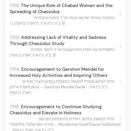
7312.
The Unique Role of Chabad Women and the
Spreading of Chassidus
›
התפקיד המיוחד של נשי ובנות חב"ד והפצת החסידות
ב"ה, כ"ה אייר, ה'תש"כ ברוקלין, נ.י. |||
7313.
Addressing Lack of Vitality and Sadness
Through Chassidus Study
›
התמודדות עם חסרון חיות ועצבות על ידי לימוד חסידות
ב"ה, כ"ו אייר, תש"כ ברוקלין. |||
7314.
Encouragement to Gershon Mendel for
Increased Holy Activities and Inspiring Others
›
עידוד לגרשון מענדל להוספה בפעולות בקודש ולעורר אחרים
ב"ה, כ"ו אייר,
גרשון מענדל גרליק — Gershon Mendel Gerlik
תש"כ ברוקלין.
7315.
Encouragement to Continue Studying
Chassidus and Elevate in Holiness
›
עידוד להמשיך בלימוד חסידות ולהתעלות בקדושה
מרדכי יוסף אלעזר גולדשמיד — Mordechai Yosef Elazar Goldshmid
ב"ה, כ"ו אייר, תש"כ ברוקלין.