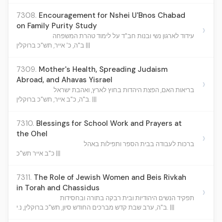
7308.
Encouragement for Nshei U'Bnos Chabad
on Family Purity Study
›
עידוד לארגון נשי ובנות חב"ד על לימוד טהרת המשפחה
ב"ה, כ' אייר, תש"כ ברוקלין |||
7309.
Mother's Health, Spreading Judaism
Abroad, and Ahavas Yisrael
›
בריאות האם, הפצת היהדות בחוץ לארץ, ואהבת ישראל
ב"ה, כ"ב אייר, תש"כ ברוקלין. |||
7310.
Blessings for School Work and Prayers at
the Ohel
›
ברכות לעבודה בבית הספר ותפילות באהל
כ"ב אייר תש"כ |||
7311.
The Role of Jewish Women and Beis Rivkah
in Torah and Chassidus
›
תפקיד הנשים היהודיות ובית רבקה בתורה ובחסידות
ב"ה, ערב שבת קדש מברכים החודש סיון, תש"כ ברוקלין, נ.י. |||