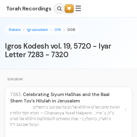
☰
Torah Recordings
Rebbe
Igroskodesh
019
008
Igros Kodesh vol. 19, 5720 - Iyar
Letter 7283 - 7320
SHIURIM
7283.
Celebrating Siyum HaShas and the Baal
Shem Tov's Hilulah in Jerusalem
חגיגת סיום הש"ס והילולא של הבעל שם טוב בירושלים
›
ב"ה, ב' אייר,
חנניא יוסף הלפרין — Chananya Yosef Halperin
ה'תש"כ, ברוקלין, נ.י. שנת המאתים להסתלקות הילולא של מורנו
הבעל שם טוב ז"ל