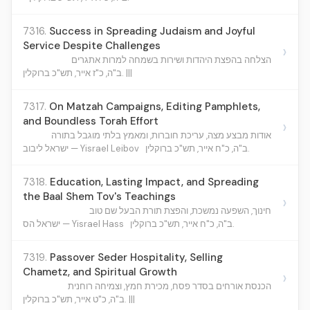
7316.
Success in Spreading Judaism and Joyful
Service Despite Challenges
›
הצלחה בהפצת היהדות ושירות בשמחה למרות אתגרים
ב"ה, כ"ז אייר, תש"כ ברוקלין. |||
7317.
On Matzah Campaigns, Editing Pamphlets,
and Boundless Torah Effort
›
אודות מבצע מצה, עריכת חוברות, ומאמץ בלתי מוגבל בתורה
ב"ה, כ"ח אייר, תש"כ ברוקלין.
ישראל ליבוב — Yisrael Leibov
7318.
Education, Lasting Impact, and Spreading
the Baal Shem Tov's Teachings
›
חינוך, השפעה נמשכת, והפצת תורת הבעל שם טוב
ב"ה, כ"ח אייר, תש"כ ברוקלין.
ישראל הס — Yisrael Hass
7319.
Passover Seder Hospitality, Selling
Chametz, and Spiritual Growth
›
הכנסת אורחים בסדר פסח, מכירת חמץ, וצמיחה רוחנית
ב"ה, כ"ט אייר, תש"כ ברוקלין. |||