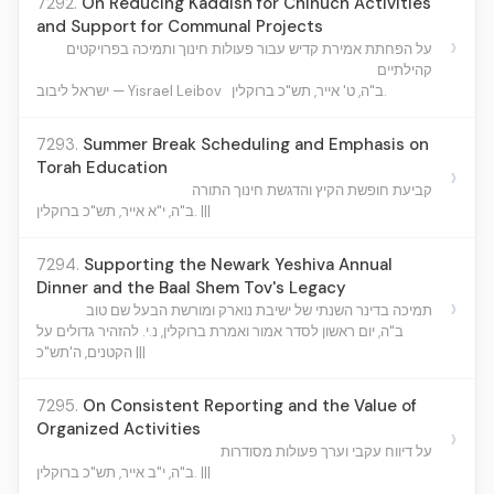
7292.
On Reducing Kaddish for Chinuch Activities
and Support for Communal Projects
›
על הפחתת אמירת קדיש עבור פעולות חינוך ותמיכה בפרויקטים
קהילתיים
ב"ה, ט' אייר, תש"כ ברוקלין.
ישראל ליבוב — Yisrael Leibov
7293.
Summer Break Scheduling and Emphasis on
Torah Education
›
קביעת חופשת הקיץ והדגשת חינוך התורה
ב"ה, י"א אייר, תש"כ ברוקלין. |||
7294.
Supporting the Newark Yeshiva Annual
Dinner and the Baal Shem Tov's Legacy
›
תמיכה בדינר השנתי של ישיבת נוארק ומורשת הבעל שם טוב
ב"ה, יום ראשון לסדר אמור ואמרת ברוקלין, נ.י. להזהיר גדולים על
הקטנים, ה'תש"כ |||
7295.
On Consistent Reporting and the Value of
Organized Activities
›
על דיווח עקבי וערך פעולות מסודרות
ב"ה, י"ב אייר, תש"כ ברוקלין. |||