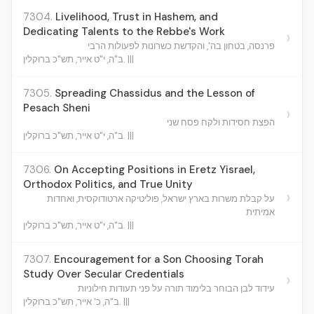
7304.
Livelihood, Trust in Hashem, and
Dedicating Talents to the Rebbe's Work
›
פרנסה, בטחון בה', והקדשת כשרונות לפעולות הרבי
ב"ה, י"ט אייר, תש"כ ברוקלין. |||
7305.
Spreading Chassidus and the Lesson of
Pesach Sheni
›
הפצת חסידות ולקח פסח שני
ב"ה, י"ט אייר, תש"כ ברוקלין. |||
7306.
On Accepting Positions in Eretz Yisrael,
Orthodox Politics, and True Unity
›
על קבלת משרות בארץ ישראל, פוליטיקה ארטודוקסית, ואחדות
אמיתית
ב"ה, י"ט אייר, תש"כ ברוקלין. |||
7307.
Encouragement for a Son Choosing Torah
Study Over Secular Credentials
›
עידוד לבן הבוחר בלימוד תורה על פני תעודות חילוניות
ב"ה, כ' אייר, תש"כ ברוקלין. |||