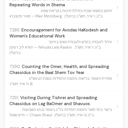
Repeating Words in Shema
›
תחנון במוצאי שבת וכפילת תיבות בקריאת שמע
ב"ה, ו' אייר, תש"כ ברוקלין.
מאיר מינצברג — Meir Mintzberg
7289.
Encouragement for Avodas HaKodesh and
Women's Educational Work
›
עידוד לעבודה בקדש ולעבודת נשים בחינוך
ב"ה, ז' אייר, תש"כ
יהודא ליב רסקין — Yehuda Leib Raskin
ברוקלין
7290.
Counting the Omer, Health, and Spreading
Chassidus in the Baal Shem Tov Year
›
ספירת העומר, בריאות, והפצת החסידות בשנת הבעש"ט
ח' אייר תש"כ |||
7291.
Visiting During Tishrei and Spreading
Chassidus on Lag BaOmer and Shavuos
›
ביקור בימי תשרי והפצת חסידות בל"ג בעומר ובחג השבועות
ב"ה, ט' אייר, תש"כ ברוקלין.
חיים שאול — Chaim Shaul