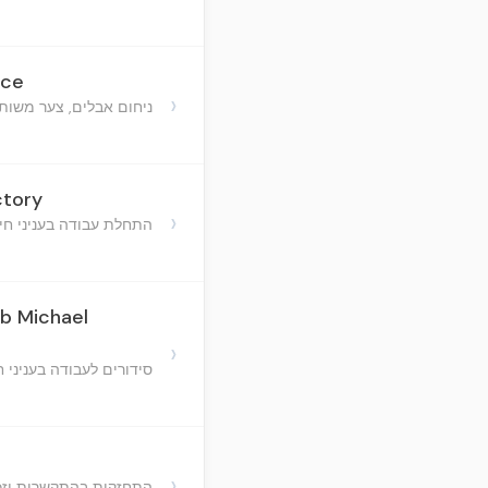
nce
›
ניחום אבלים, צער משו
ctory
›
התחלת עבודה בעניני חינ
eb Michael
›
סידורים לעבודה בעניני 
›
התחזקות בהתקשרות וזכו