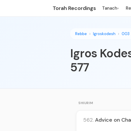
Torah Recordings
Tanach
R
▾
Rebbe
Igroskodesh
003
Igros Kodes
577
SHIURIM
562.
Advice on Cha