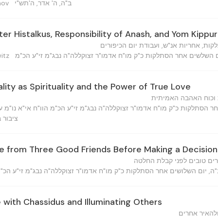
ב"ה, ה' אדר, ה'תש"י
inov
ter Histalkus, Responsibility of Anash, and Yom Kippu
ות, אחריות אנ"ש, ועבודת יום הכיפורים
ם השלשים אחר הסתלקות כ"ק מו"ח אדמו"ר זצוקללה"ה נבג"מ זי"ע הכ"מ
lowitz
lity as Spirituality and the Power of True Love
ת וכוח האהבה האמיתית
ר הסתלקות כ"ק מו"ח אדמו"ר זצוקללה"ה נבג"מ זי"ע הכ"מ הוו"ח אי"א נו"מ ע
ציבור ב
e from Three Good Friends Before Making a Decision
ם טובים לפני קבלת החלטה
with Chassidus and Illuminating Others
להאיר אחרים