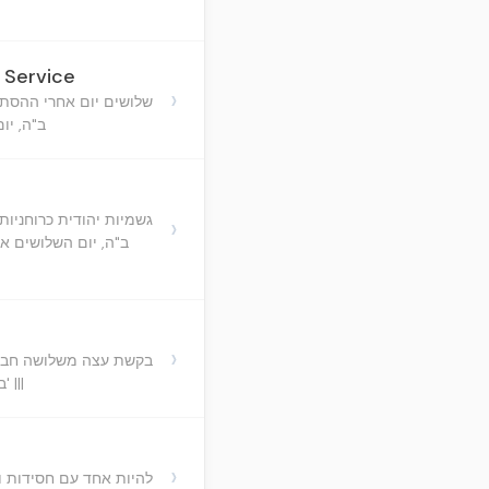
r Service
›
שלושים יום אחרי ההסתלק
ב"ה, יו
גשמיות יהודית כרוחניו
›
ב"ה, יום השלושים אח
›
בקשת עצה משלושה חברי
ב"ה, יום השלושים אחר הסתלקות כ"ק מו"ח אדמו"ר זצוקללה"ה נבג"מ זי"ע הכ"מ הוו"ח אי"א וכו' מהו"ר... שי' |||
›
להיות אחד עם חסידות ו