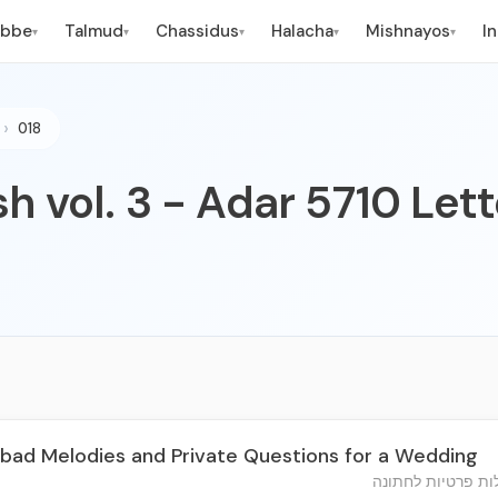
ebbe
Talmud
Chassidus
Halacha
Mishnayos
I
▾
▾
▾
▾
▾
018
h vol. 3 - Adar 5710 Lett
bad Melodies and Private Questions for a Wedding
לות פרטיות לחתונה