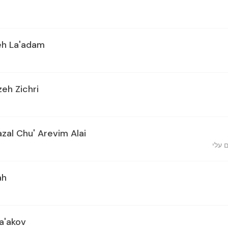
eh La'adam
zeh Zichri
zal Chu' Arevim Alai
 עלי
ah
a'akov