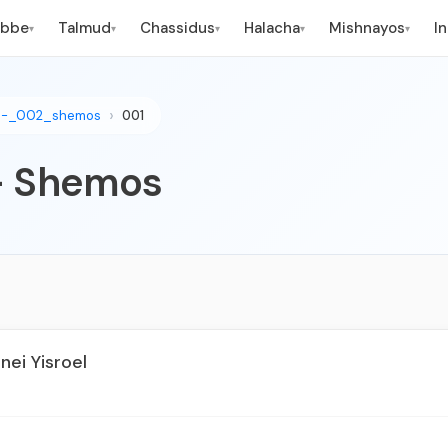
ebbe
Talmud
Chassidus
Halacha
Mishnayos
I
▾
▾
▾
▾
▾
o-_002_shemos
001
- Shemos
nei Yisroel