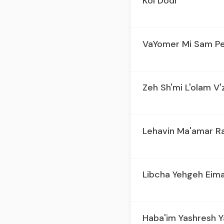
Kol Dodi
VaYomer Mi Sam P
Zeh Sh'mi L'olam V'
Lehavin Ma'amar Ra
Libcha Yehgeh Eim
Haba'im Yashresh Y