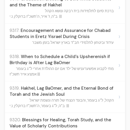
and the Theme of Hakhel
›
ברכת סיום לתלמידות בית רבקה ונושא הקהל
ב"ה, ז' אייר, ה'תשכ"ז ברוקלין, נ.י. |||
9317.
Encouragement and Assurance for Chabad
›
Students in Eretz Yisrael During Crisis
עידוד וביטחון לתלמידי חב"ד בארץ ישראל בזמן משבר
9318.
When to Schedule a Child's Upsherenish if
Birthday is After Lag BaOmer
›
מתי לקבוע אפשערעניש של ילד אם יום ההולדת אחרי ל"ג בעומר
אמצע אייר תשכ"ז |||
9319.
Hakhel, Lag BaOmer, and the Eternal Bond of
Torah and the Jewish Soul
›
הקהל, ל"ג בעומר, והבונד הנצחי של תורה ונשמת ישראל
ב"ה, ל"ג בעומר, ה'תשכ"ז ברוקלין, נ.י. |||
9320.
Blessings for Healing, Torah Study, and the
Value of Scholarly Contributions