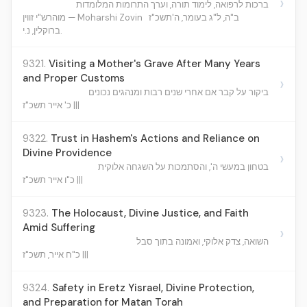
›
ברכות לרפואה, לימוד תורה, וערך התרומות המלומדות
ב"ה, ל"ג בעומר, ה'תשכ"ז
מוהרש"י זווין — Moharshi Zovin
ברוקלין, נ.י.
9321.
Visiting a Mother's Grave After Many Years
and Proper Customs
›
ביקור על קבר אם אחרי שנים רבות ומנהגים נכונים
כ' אייר תשכ"ז |||
9322.
Trust in Hashem's Actions and Reliance on
Divine Providence
›
בטחון במעשי ה', והסתמכות על השגחה אלוקית
כ"ו אייר תשכ"ז |||
9323.
The Holocaust, Divine Justice, and Faith
Amid Suffering
›
השואה, צדק אלוקי, ואמונה בתוך סבל
כ"ח אייר, תשכ"ז |||
9324.
Safety in Eretz Yisrael, Divine Protection,
and Preparation for Matan Torah