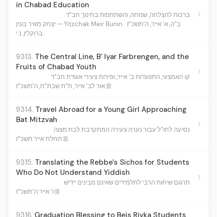
in Chabad Education
›
ברכות להצלחה, שמחה, והשתתפות בחינוך חב"ד
ב"ה, א' אייר, ה'תשכ"ז
יצחק מאיר בונין — Yitzchak Meir Bunin
ברוקלין, נ.י.
9313.
The Central Line, B' Iyar Farbrengen, and the
Fruits of Chabad Youth
›
קו האמצעי, התוועדות ב' אייר, ופירות צעירי אגודת חב"ד
אור לב' אייר, ת"ת שבת"ת, ה'תשכ"ז |||
9314.
Travel Abroad for a Young Girl Approaching
Bat Mitzvah
›
נסיעה לחו"ל עבור נערה צעירה המתקרבת לבת מצוה
תחלת אייר תשכ"ז |||
9315.
Translating the Rebbe's Sichos for Students
Who Do Not Understand Yiddish
›
תרגום שיחות הרבי לתלמידים שאינם מבינים יידיש
ו' אייר ה'תשכ"ז |||
9316.
Graduation Blessing to Beis Rivka Students