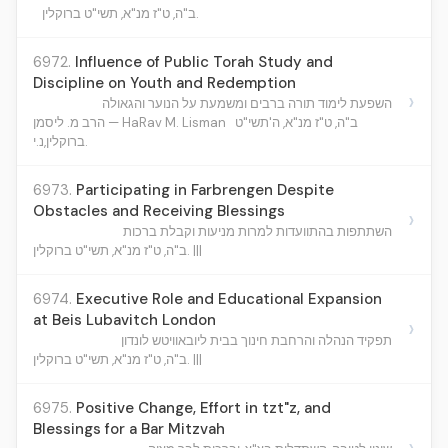
ב"ה, ט"ז מנ"א, תשי"ט ברוקלין.
6972.
Influence of Public Torah Study and
Discipline on Youth and Redemption
›
השפעת לימוד תורה ברבים ומשמעת על הנוער והגאולה
ב"ה, ט"ז מנ"א, ה'תשי"ט
הרב מ. ליסמן — HaRav M. Lisman
ברוקלין,נ.י.
6973.
Participating in Farbrengen Despite
Obstacles and Receiving Blessings
›
השתתפות בהתוועדות למרות מניעות וקבלת ברכות
ב"ה, ט"ז מנ"א, תשי"ט ברוקלין. |||
6974.
Executive Role and Educational Expansion
at Beis Lubavitch London
›
תפקיד הנהלה והרחבת חינוך בבית ליובאוויטש לונדון
ב"ה, ט"ז מנ"א, תשי"ט ברוקלין. |||
6975.
Positive Change, Effort in tzt"z, and
Blessings for a Bar Mitzvah
›