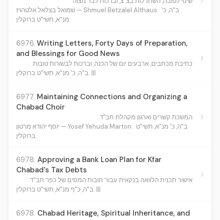
שינוי לטובה, השתדלות בצ"צ, וברכות לבר מצוה
ב"ה, כ'
שמואל בצלאל אלטהויז — Shmuel Betzalel Althaus
מנ"א, תשי"ט ברוקלין.
6976.
Writing Letters, Forty Days of Preparation,
and Blessings for Good News
›
כתיבת מכתבים, ארבעים יום של הכנה, וברכות לבשורות טובות
ב"ה, כ' מנ"א, תשי"ט ברוקלין. |||
6977.
Maintaining Connections and Organizing a
Chabad Choir
›
המשכת קשרים וארגון מקהלת חב"ד
ב"ה, כ' מנ"א, תשי"ט
יוסף יהודא מרטון — Yosef Yehuda Marton
ברוקלין.
6978.
Approving a Bank Loan Plan for Kfar
Chabad's Tax Debts
›
אישור תכנית הלוואה בנקאית עבור חובות המסים של כפר חב"ד
ב"ה, כ"ף מנ"א, תשי"ט ברוקלין. |||
6978.
Chabad Heritage, Spiritual Inheritance, and