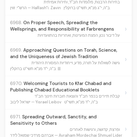
בחירות הרבנות, מלומדות חב"ד, וחירות אמיתית
ב"ה, י"ג מנ"א, תשי"ט ברוקלין.
הרש"י: זווין — HaRash"i: Zavin
6968.
On Proper Speech, Spreading the
›
Wellsprings, and Responsibility at Farbrengens
על דיבור נכון, הפצת המעיינות, ואחריות בהתוועדויות
6969.
Approaching Questions on Torah, Science,
and the Uniqueness of Jewish Tradition
›
גישה לשאלות על תורה, מדע, וייחודיות המסורת היהודית
ב"ה, י"ד מנ"א תשי"ט ברוקלין. |||
6970.
Welcoming Tourists to Kfar Chabad and
Publishing Chabad Educational Booklets
›
קבלת תיירים בכפר חב"ד והוצאת חוברות חינוך חב"ד
ב"ה, י"ד מנ"א, תשי"ט
ישראל ליבוב — Yisrael Leibov
6971.
Spreading Outward, Sanctity, and
Sensitivity to Others
›
ופרצת, קדושה, ורגישות לאחרים
אברהם מרדכי שמואל לידר — Avraham Mordechai Shmuel Lider