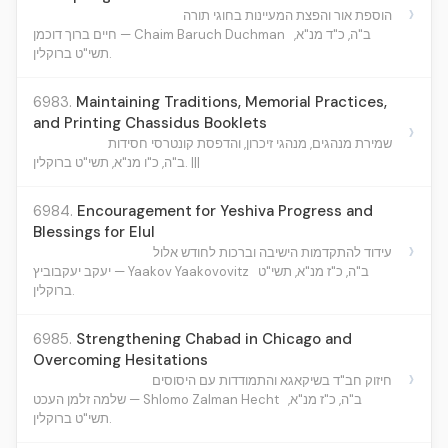
›
הוספת אור והפצת המעיינות בחוגי תורה
ב"ה, כ"ד מנ"א,
חיים ברוך דוכמן — Chaim Baruch Duchman
תשי"ט ברוקלין.
6983.
Maintaining Traditions, Memorial Practices,
and Printing Chassidus Booklets
›
שמירת מנהגים, מנהגי זיכרון, והדפסת קונטרסי חסידות
ב"ה, כ"ו מנ"א, תשי"ט ברוקלין. |||
6984.
Encouragement for Yeshiva Progress and
Blessings for Elul
›
עידוד להתקדמות הישיבה וברכות לחודש אלול
ב"ה, כ"ז מנ"א, תשי"ט
יעקב יעקבוביץ — Yaakov Yaakovovitz
ברוקלין.
6985.
Strengthening Chabad in Chicago and
Overcoming Hesitations
›
חיזוק חב"ד בשיקאגא והתמודדות עם היסוסים
ב"ה, כ"ז מנ"א,
שלמה זלמן העכט — Shlomo Zalman Hecht
תשי"ט ברוקלין.