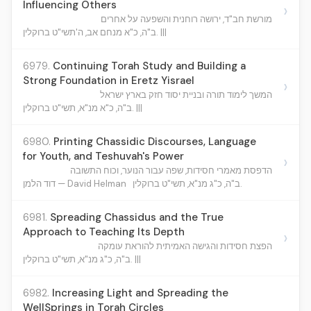
Influencing Others
›
מורשת חב"ד, ירושה רוחנית והשפעה על אחרים
ב"ה, כ"א מנחם אב, ה'תשי"ט ברוקלין. |||
6979.
Continuing Torah Study and Building a
Strong Foundation in Eretz Yisrael
›
המשך לימוד תורה ובניית יסוד חזק בארץ ישראל
ב"ה, כ"א מנ"א, תשי"ט ברוקלין. |||
6980.
Printing Chassidic Discourses, Language
for Youth, and Teshuvah's Power
›
הדפסת מאמרי חסידות, שפה עבור הנוער, וכוח התשובה
ב"ה, כ"ג מנ"א, תשי"ט ברוקלין.
דוד הלמן — David Helman
6981.
Spreading Chassidus and the True
Approach to Teaching Its Depth
›
הפצת חסידות והגישה האמיתית להוראת עומקה
ב"ה, כ"ג מנ"א, תשי"ט ברוקלין. |||
6982.
Increasing Light and Spreading the
WellSprings in Torah Circles