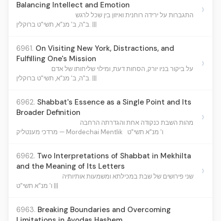
Balancing Intellect and Emotion
›
התגברות על ירידה רוחנית ואיזון בין שכל לרגש
ב"ה, ב' מנ"א, תשי"ט ברוקלין. |||
6961.
On Visiting New York, Distractions, and
Fulfilling One's Mission
›
על ביקור בניו יורק, הסחות דעת, ומילוי שליחותו של אדם
ב"ה, ב' מנ"א, תשי"ט ברוקלין. |||
6962.
Shabbat's Essence as a Single Point and Its
Broader Definition
›
מהות השבת כנקודה אחת והגדרתה הרחבה
ו' מנ"א תשי"ט
מרדכי מענטליק — Mordechai Mentlik
6962.
Two Interpretations of Shabbat in Mekhilta
and the Meaning of Its Letters
›
שני פירושים של שבת במכילתא ומשמעות אותיותיה
ו' מנ"א תשי"ט |||
6963.
Breaking Boundaries and Overcoming
Limitations in Avodas Hashem