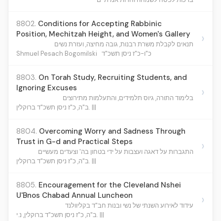
8802.
Conditions for Accepting Rabbinic
Position, Mechitzah Height, and Women's Gallery
›
תנאים לקבלת משרת רבנות, גובה מחיצה, ועזרת נשים
Shmuel Pesach Bogomilski
כ"ו-כ"ז ניסן תשכ"ד
8803.
On Torah Study, Recruiting Students, and
Ignoring Excuses
›
בלימוד התורה, גיוס תלמידים, והתעלמות מתירוצים
ב"ה, כ"ז ניסן תשכ"ד ברוקלין. |||
8804.
Overcoming Worry and Sadness Through
Trust in G-d and Practical Steps
›
התגברות על דאגה ועצבות על ידי בטחון בה' וצעדים מעשיים
ב"ה, כ"ז ניסן תשכ"ד ברוקלין. |||
8805.
Encouragement for the Cleveland Nshei
U'Bnos Chabad Annual Luncheon
›
עידוד לאירוע השנתי של נשי ובנות חב"ד בקליוולנד
ב"ה, כ"ז ניסן תשכ"ד ברוקלין, נ.י. |||