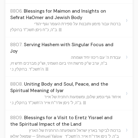
8806.
Blessings for Maimon and Insights on
Sefirat HaOmer and Jewish Body
›
ברכות עבור מימון ותובנות על ספירת העומר וגוף יהודי
ב"ה, כ"ח ניסן תשכ"ד ברוקלין. |||
8807.
Serving Hashem with Singular Focus and
Joy
›
עבודת ה' עם ריכוז יחיד ושמחה
ב"ה, ערב ש"ק פרשת ויהי ביום השמיני, וש"ק מברכים חדש זיו,
ה'תשכ"ד. ברוקלין, נ.י. |||
8808.
Uniting Body and Soul, Peace, and the
Spiritual Meaning of Iyar
›
איחוד גוף ונפש, שלום, ומשמעות רוחנית של אייר
ב"ה, ל' ניסן אדר"ח אייר ה'תשכ"ד ברוקלין, נ.י. |||
8809.
Blessings for a Visit to Eretz Yisrael and
the Spiritual Impact of the Land
›
ברכות לביקור בארץ ישראל והשפעתה הרוחנית של הארץ
ב"ה, ל' ניסן אדר"ח אייר, ה'תשכ"ד
שמואל יאלאו — Shmuel Yalow