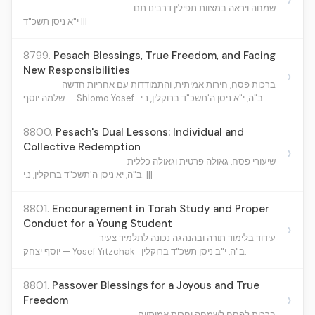
שמחה ויראה במצוות תפילין דרבינו תם
י"א ניסן תשכ"ד |||
8799.
Pesach Blessings, True Freedom, and Facing
New Responsibilities
›
ברכות פסח, חירות אמיתית, והתמודדות עם אחריות חדשה
ב"ה, י"א ניסן ה'תשכ"ד ברוקלין, נ.י.
שלמה יוסף — Shlomo Yosef
8800.
Pesach's Dual Lessons: Individual and
Collective Redemption
›
שיעורי פסח, גאולה פרטית וגאולה כללית
ב"ה, יא ניסן ה'תשכ"ד ברוקלין, נ.י. |||
8801.
Encouragement in Torah Study and Proper
Conduct for a Young Student
›
עידוד בלימוד תורה ובהנהגה נכונה לתלמיד צעיר
ב"ה, י"ב ניסן תשכ"ד ברוקלין.
יוסף יצחק — Yosef Yitzchak
8801.
Passover Blessings for a Joyous and True
›
Freedom
ברכות לפסח לשמחה וחרות אמיתיים