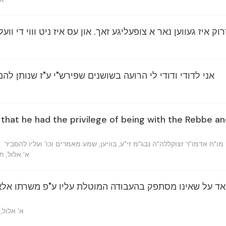
וק איז געווען נאר א צופעליגע זאך. און עס איז ניט וווי די וו
אני לדודי ודודי לי הרועה בשושנים שפירש"י ע"ז שנותן לה
 that he had the privilege of being with the Rebbe an
ו"ח אדמו"ר זצוקללה"ה נבג"מ זי"ע, בוויען, שמע מאמרים וכו' ועליו להסביר
א' אלול, ת
מאד על שאינו מסתפק בהעבודה המוטלת עליו ע"פ משרתו אלא
א' אלול,