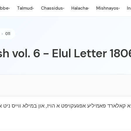
ebbe
Talmud
Chassidus
Halacha
Mishnayos
I
▾
▾
▾
▾
▾
011
h vol. 6 - Elul Letter 180
 קאלארד פאמיליע אפגעקויפט א הויז, און במילא ווייס ניט א