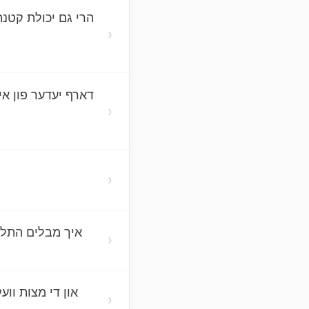
הרי גם יכולת קטנ
›
דארף יעדער פון אי
›
›
איך מבלים התלמ
›
און די מצות ווע
›