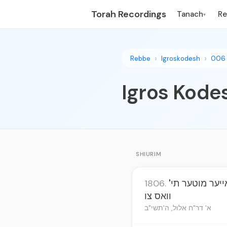
Torah Recordings
Tanach
R
▾
Rebbe
Igroskodesh
006
Igros Kodes
SHIURIM
ייער מוטער תי'
1806.
וואס צו
א' דר"ח אלול, ה'תשי"ב