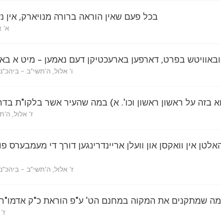
בכל פעם שאין הוראה ברורה מנויארק, אין 
א' א
יובאוויטש בפרט, דארפען בארעכטיקן דעם נאמען - מיט א באט
ו' אלול, ה'תשי"ב - ביהכ"
א בזה על ראשון ראשון וכו'. א) במה שהעיר אשר בלקו"ת בד
ז' אלול, ה'
אלטן אין וואקסן און וועלן אריינדרינגען דורך די מעמבערס פון
ז' אלול, ה'תשי"ב - ביהכ
מה שמתקנים את המקוה במחנם הט' ע"פ הוראת כ"ק אדמו"ר 
ז'