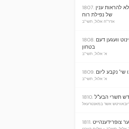
א להראות ענין
1807.
של נפילת רוח
אדר"ח אלול, תשי"ב
נוט וועגען דעם
1808.
בטחון
א' אלול, תשי"ב
 שי' נקבע ליום
1809.
א' אלול, תשי"ב
דש תשרי הבע"ל
1810.
ליובאוויטש אשר במאנטרעאל
מער צופרידענהייט
1811.
 אלול, תשי"ב - שלום העכט