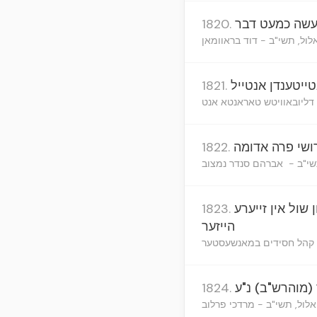
נעשה כמעט דבר
1820.
לול, תשי"ב - דוד בראוומאן
ייטענדן אנטייל
1821.
נ דליובאוויטש טאראנטא אנט
רושי פרה אדומה
1822.
תשי"ב - אברהם סנדר נמצוב
 שול אין זייערע
1823.
הייזער
"נ קהל חסידים במאנשעסטער
(מוהרש"ב) נ"ע
1824.
 אלול, תשי"ב - מרדכי פרלוב