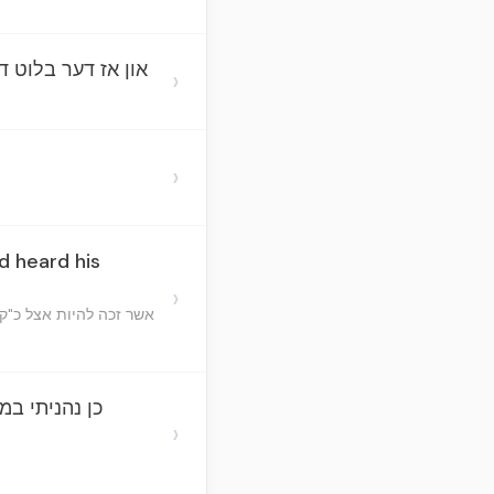
און אז דער בלוט דר
›
›
d heard his
›
אשר זכה להיות אצל כ"ק מ
כן נהניתי ב
›