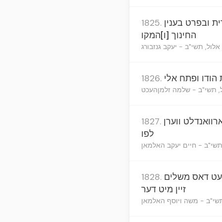
ת ובפרט בענין
1825.
החינוך [ו]המקו
 אלול, תשי"ב - יעקב גנזבורג
הודו ופתח אלי
1826.
ל, תשי"ב - שלמה זלמןהעכט
ארוואנדלט ווערן
1827.
לפו
'תשי"ב - חיים יעקב האלמאן
ועט דאס משלים
1828.
זיין מיט דער
'תשי"ב - משה ויוסף האלמאן