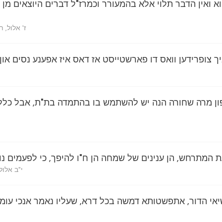
א ואין הדבר תלוי אלא בהמעורר וכמרז"ל דברים היוצאים מן 
ז' אלול, 
יך צופרידען וואס דו פארשטייסט אז דאס איז אפענע נסים או
פון מרה שחורה הנה יש להשתמש בו בהתמדה בת"ת, אבל כלל 
ת המתרחש, הן ענינים של שמחה הן ח"ו להיפך, כי לפעמים נו
י"ב אלול
אי הדור, אתפשטותא דמשה בכל דרא, שעליו נאמר אנכי עומד ב