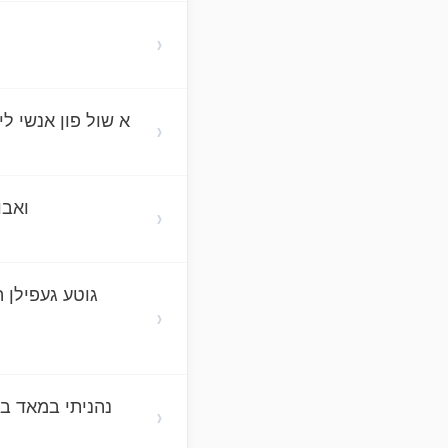
›
א שול פון אנשי ל
›
ואבו
›
גוטע געפילן ה
›
נהניתי במאד ב
›