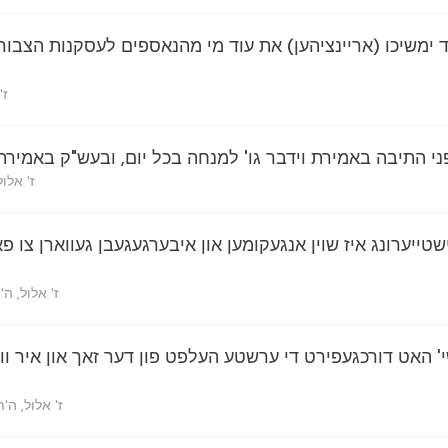
ימשיכו (אריינציהען) את עוד מי מהנאספים לעסקנות הצבורי
ז'
י התיבה באמירת וידבר גו' למנחה בכל יום, ובעש"ק באמירת 
ז' אלו
שטייערונג איז שוין אנגעקומען און איבערגעגעבן געווארן צו פ
ז' אלול, ה
' האט דורכגעפירט די ערשטע העלפט פון דער זאך און איר ו
ז' אלול, ה