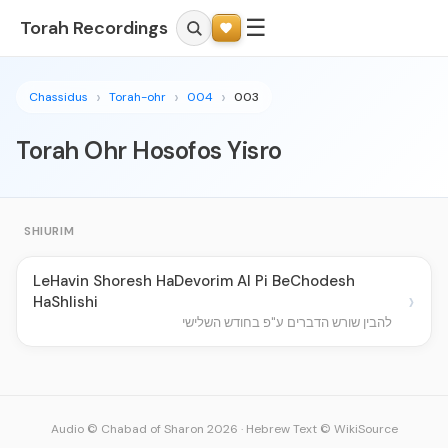
☰
Torah Recordings
Chassidus
Torah-ohr
004
003
Torah Ohr Hosofos Yisro
SHIURIM
LeHavin Shoresh HaDevorim Al Pi BeChodesh
›
HaShlishi
להבין שורש הדברים ע"פ בחודש השלישי
Audio © Chabad of Sharon 2026
·
Hebrew Text © WikiSource