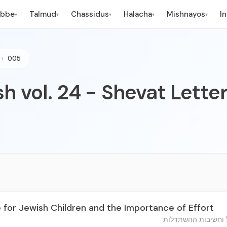
ebbe
Talmud
Chassidus
Halacha
Mishnayos
I
▾
▾
▾
▾
▾
005
h vol. 24 - Shevat Lette
 for Jewish Children and the Importance of Effort
ל וחשיבות ההשתדלות