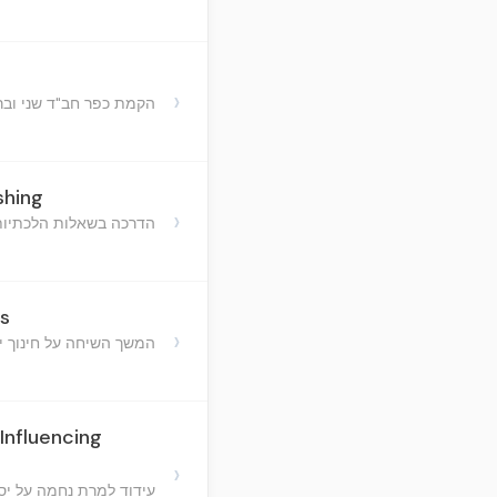
›
הקמת כפר חב"ד שני ובר
shing
›
הדרכה בשאלות הלכתיות,
s
›
המשך השיחה על חינוך יה
nfluencing
›
עידוד למרת נחמה על יס