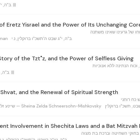
ב"ה, י"א שבט, ה'תשכ"ו ברוקלין, נ.י. |||
f Eretz Yisrael and the Power of Its Unchanging Cor
ו של גרעינו שאינו משתנה
ב"ה, י"ג שבט ה'תשכ"ו ברוקלין, נ.י.
Zalman
Story of the Tzt"z, and the Power of Selfless Giving
וכוח הנתינה ללא אנוכיות
ב"ה, י"ג שבט ה'תשכ"ו ברוקלין, נ.י. |||
iShvat, and the Renewal of Spiritual Strength
 כח רוחני
שיינע זלדה שניאורסאהן-מישקובסקי — Sheina Zelda Schneersohn-Mishkovsky
t Involvement in Shechita Laws and a Bat Mitzvah 
חוקי השחיטה וברכת בת מצוה
ב"ה, טו"ב בשבט, ה'תשכ"ו ברוקלין, נ.י.