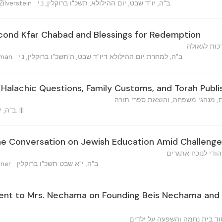
ב"ה, יו"ד שבט, יום ההילולא, תשכ"ו ברוקלין, נ.י.
— Asher Zilverstein
econd Kfar Chabad and Blessings for Redemption
כות לגאולה
ב"ה, למחרת יום ההילולא דיו"ד שבט, ה'תשכ"ו ברוקלין, נ.י.
Zalman
Halachic Questions, Family Customs, and Torah Publi
 מנהגי משפחה, והוצאת ספרי תורה
ב"ה, י"א שבט ה'תשכ"ו ברוקלין, נ.י. |||
he Conversation on Jewish Education Amid Challenge
ודי לנוכח אתגרים
ב"ה, י"א שבט תשכ"ו ברוקלין.
ranner
nt to Mrs. Nechama on Founding Beis Nechama and I
וד בית נחמה והשפעה על ילדים