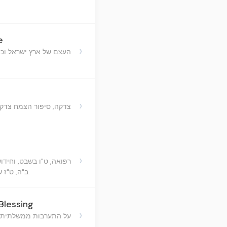
e
›
העצם של ארץ ישראל וכוח
›
צדקה, סיפור הצמח צדק, 
›
רפואה, ט"ו בשבט, וחידוש
ב"ה, ט"ז שבט, תשכ"ו ברוקלין.
Blessing
›
על התערבות ממשלתית ב