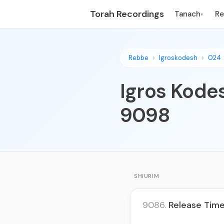
Torah Recordings
Tanach
R
▾
Rebbe
Igroskodesh
024
Igros Kodes
9098
SHIURIM
9086.
Release Time