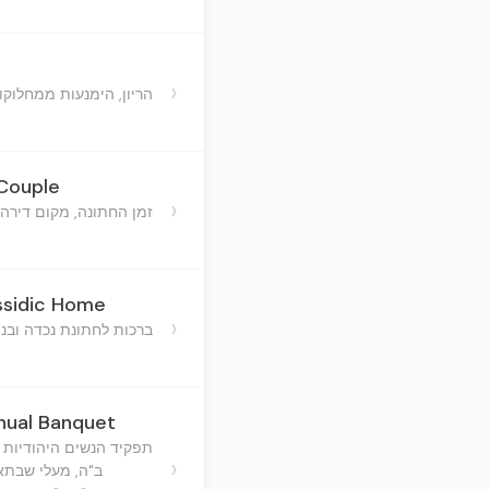
›
הריון, הימנעות ממחלוק
 Couple
›
זמן החתונה, מקום דירה,
ssidic Home
›
ברכות לחתונת נכדה ובני
nual Banquet
תפקיד הנשים היהודיות 
›
ב"ה, מעלי שבתא,