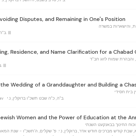
voiding Disputes, and Remaining in One's Position
ות, והישארות במשרה
ב"ה, ח"י שבט תשכ"ו ברוקלין, נ.י. |||
ng, Residence, and Name Clarification for a Chabad
 והבהרת שמות לזוג חב"ד
ב"ה, י"ט שבט, תשכ"ו ברוקלין. |||
r the Wedding of a Granddaughter and Building a Cha
ן בית חסידי
ב"ה, כ"ה שבט תשכ"ו ברוקלין, נ.י.
kav
Jewish Women and the Power of Education at the An
וכוח החינוך בבאנקעט השנתי
 שבת קודש מברכים חודש אדר, ברוקלין, נ.י. פ' שקלים, ה'תשכ"ו - שנת המא