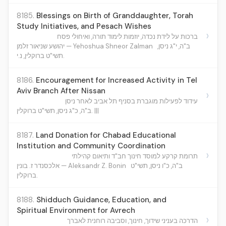
8185.
Blessings on Birth of Granddaughter, Torah
Study Initiatives, and Pesach Wishes
›
ברכות על לידת נכדה, יוזמות לימוד תורה, ואיחולי פסח
ב"ה, י"ג ניסן,
יהושע שניאור זלמן — Yehoshua Shneor Zalman
תשי"ט ברוקלין, נ.י.
8186.
Encouragement for Increased Activity in Tel
Aviv Branch After Nissan
›
עידוד לפעילות מוגברת בסניף תל אביב לאחר ניסן
ב"ה, כ"ג ניסן, תשי"ט ברוקלין. |||
8187.
Land Donation for Chabad Educational
Institution and Community Coordination
›
תרומת קרקע למוסד חינוך חב"ד ותיאום קהילתי
ב"ה, כ"ו ניסן, תשי"ט
אלכסנדר ז. בונין — Aleksandr Z. Bonin
ברוקלין.
8188.
Shidduch Guidance, Education, and
Spiritual Environment for Avrech
›
הדרכה בעניני שידוך, חינוך, וסביבה רוחנית לאברך