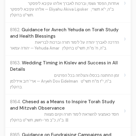
›
אחדות, הפסד גשמי, וברכות לאברך אליהו עקיבא ליפסקר
ב"ה, י"א תשרי,
אליהו עקיבא ליפסקר — Eliyahu Akiva Lipsker
תשי"ט ברוקלין.
8162.
Guidance for Avrech Yehuda on Torah Study
and Health Blessings
›
הדרכה לאברך יהודה על לימוד תורה וברכות לבריאות
ב"ה, ח' מ"ח, תשי"ט ברוקלין.
יהודה עמאר — Yehuda Amar
8163.
Wedding Timing in Kislev and Success in All
Details
›
זמן החתונה בכסלו והצלחה בכל הפרטים
ב"ה, י"ז מ"ח תשי"ט
ארי' דוב איידלמן — Aryeh Dov Eidelman
ברוקלין.
8164.
Chesed as a Means to Inspire Torah Study
and Mitzvah Observance
›
חסד כאמצעי להשראת לימוד תורה וקיום מצוות
ב"ה, כ"ב מר-חשון, תשי"ט ברוקלין. |||
8165.
Guidance on Fundraising Campaigns and