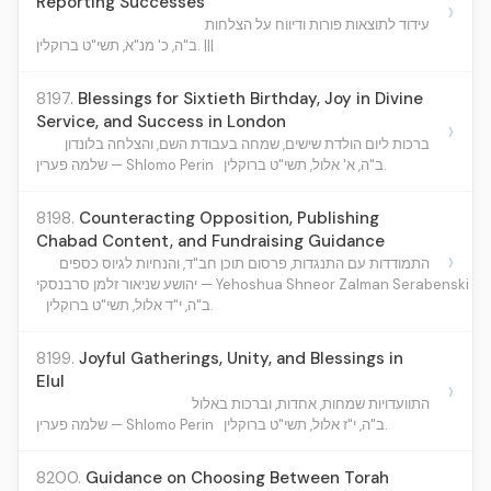
Reporting Successes
›
עידוד לתוצאות פורות ודיווח על הצלחות
ב"ה, כ' מנ"א, תשי"ט ברוקלין. |||
8197.
Blessings for Sixtieth Birthday, Joy in Divine
Service, and Success in London
›
ברכות ליום הולדת שישים, שמחה בעבודת השם, והצלחה בלונדון
ב"ה, א' אלול, תשי"ט ברוקלין.
שלמה פערין — Shlomo Perin
8198.
Counteracting Opposition, Publishing
Chabad Content, and Fundraising Guidance
›
התמודדות עם התנגדות, פרסום תוכן חב"ד, והנחיות לגיוס כספים
יהושע שניאור זלמן סרבנסקי — Yehoshua Shneor Zalman Serabenski
ב"ה, י"ד אלול, תשי"ט ברוקלין.
8199.
Joyful Gatherings, Unity, and Blessings in
Elul
›
התוועדויות שמחות, אחדות, וברכות באלול
ב"ה, י"ז אלול, תשי"ט ברוקלין.
שלמה פערין — Shlomo Perin
8200.
Guidance on Choosing Between Torah