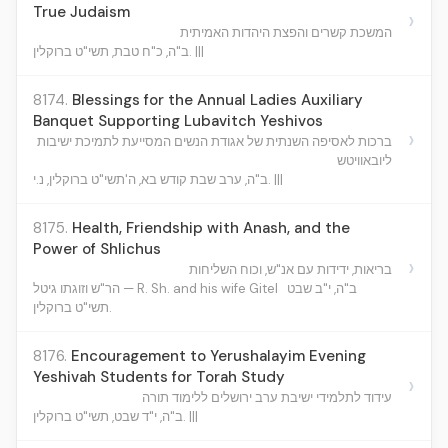
True Judaism
›
המשכת קשרים והפצת היהדות האמיתית
ב"ה, כ"ח טבת, תשי"ט ברוקלין. |||
8174.
Blessings for the Annual Ladies Auxiliary
Banquet Supporting Lubavitch Yeshivos
›
ברכות לאסיפה השנתית של אגודת הנשים המסייעת לתמיכת ישיבות
ליובאוויטש
ב"ה, ערב שבת קודש בא, ה'תשי"ט ברוקלין, נ.י. |||
8175.
Health, Friendship with Anash, and the
Power of Shlichus
›
בריאות, ידידות עם אנ"ש, וכוח השליחות
ב"ה, י"ב שבט
הר"ש וזוגתו גיטל — R. Sh. and his wife Gitel
תשי"ט ברוקלין.
8176.
Encouragement to Yerushalayim Evening
Yeshivah Students for Torah Study
›
עידוד לתלמידי ישיבת ערב ירושלים ללימוד תורה
ב"ה, י"ד שבט, תשי"ט ברוקלין. |||