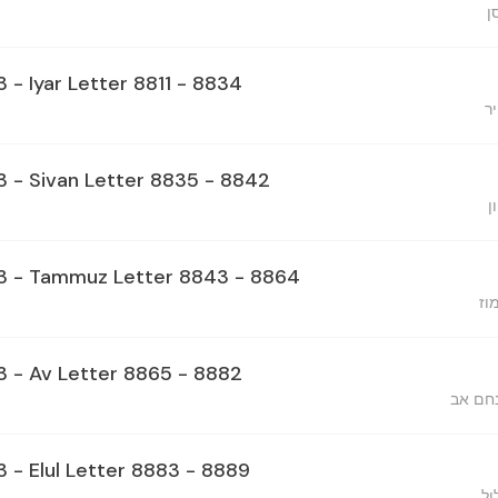
ן
3 - Iyar Letter 8811 - 8834
ר
23 - Sivan Letter 8835 - 8842
ן
23 - Tammuz Letter 8843 - 8864
וז
23 - Av Letter 8865 - 8882
נחם אב
3 - Elul Letter 8883 - 8889
ול