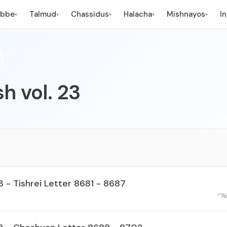
ebbe
Talmud
Chassidus
Halacha
Mishnayos
I
▾
▾
▾
▾
▾
h vol. 23
3 - Tishrei Letter 8681 - 8687
רי