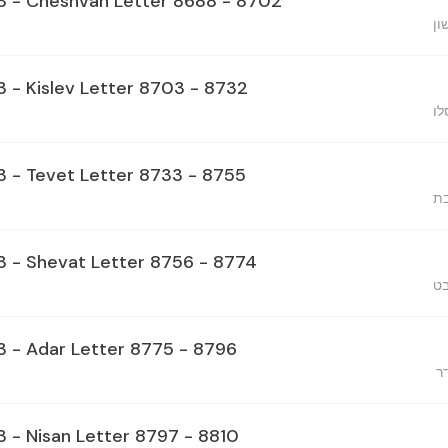
23 - Cheshvan Letter 8688 - 8702
ון
3 - Kislev Letter 8703 - 8732
לו
23 - Tevet Letter 8733 - 8755
בת
23 - Shevat Letter 8756 - 8774
בט
23 - Adar Letter 8775 - 8796
ר
3 - Nisan Letter 8797 - 8810