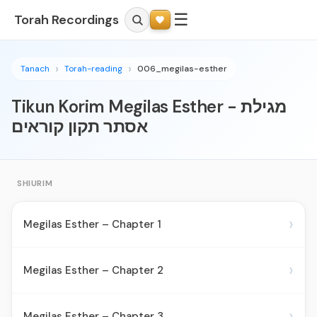
☰
Torah Recordings
Tanach
Torah-reading
006_megilas-esther
Tikun Korim Megilas Esther - מגילת
אסתר תקון קוראים
SHIURIM
›
Megilas Esther – Chapter 1
›
Megilas Esther – Chapter 2
›
Megilas Esther – Chapter 3