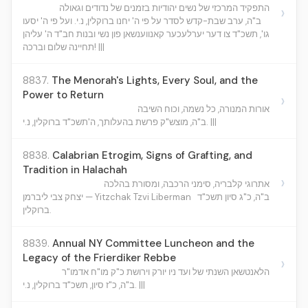
›
התפקיד המרכזי של נשים יהודיות בזמנים של נדודים וגאולה
ב"ה, ערב שבת-קדש לסדר על פי ה' יחנו ברוקלין, נ.י. ועל פי ה' יסעו
גו', תשכ"ד צו דער יערלעכער קאנווענשאן פון נשי ובנות חב"ד ה' עליהן
תחיינה שלום וברכה! |||
8837.
The Menorah's Lights, Every Soul, and the
Power to Return
›
אורות המנורה, כל נשמה, וכוח השיבה
ב"ה, מוצש"ק פרשת בהעלותך, ה'תשכ"ד ברוקלין, נ.י. |||
8838.
Calabrian Etrogim, Signs of Grafting, and
Tradition in Halachah
›
אתרוגי קלבריה, סימני הרכבה, ומסורת בהלכה
ב"ה, כ"ג סיון תשכ"ד
יצחק צבי ליברמן — Yitzchak Tzvi Liberman
ברוקלין.
8839.
Annual NY Committee Luncheon and the
Legacy of the Frierdiker Rebbe
›
הלאנטשאן השנתי של ועד ניו יורק וירושת כ"ק מו"ח אדמו"ר
ב"ה, כ"ז סיון, תשכ"ד ברוקלין, נ.י. |||