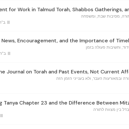
t for Work in Talmud Torah, Shabbos Gatherings, an
ורה, מסיבות שבת, ומשפחה
ב"ה, ט"ז אדר ב', תשי"ד ברוקלין. |||
 News, Encouragement, and the Importance of Timel
דוד, וחשיבות פעולה בזמן
ב"ה, כ"א אדר ב', תשי"ד ברוקלין. |||
he Journal on Torah and Past Events, Not Current Aff
ה ובמאורעות העבר, ולא בענייני הזמן הזה
g Tanya Chapter 23 and the Difference Between Mit
דל בין מצוות לתורה
ב"ה, ה' ניסן, ת. |||