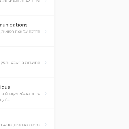
עידוד לצוות הנשים של ברא
munications
›
הדרכה על עצה רפואית,
›
התועדות בי' שבט ותפקי
sidus
›
סידור ממלא מקום לרב ה
ב"ה, אדר"ח אד"ר, תשי"ד ברוקלין.
›
כתיבת מכתבים, מנהג חס