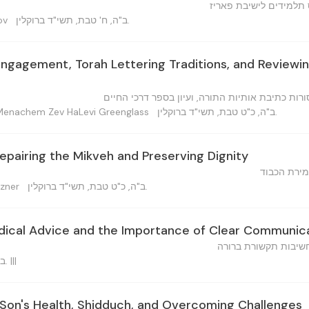
 תלמידים לישיבת פאריז
ב"ה, ח' טבת, תשי"ד ברוקלין.
nov
gagement, Torah Lettering Traditions, and Reviewin
ות כתיבת אותיות התורה, ועיון בספר דרכי החיים
ב"ה, כ"ט טבת, תשי"ד ברוקלין.
מנחם זאב הלוי ג — Menachem Zev HaLevi Greenglass
epairing the Mikveh and Preserving Dignity
מירת הכבוד
ב"ה, כ"ט טבת, תשי"ד ברוקלין.
Poizner
dical Advice and the Importance of Clear Communic
חשיבות תקשורת ברורה
ב"ה, כ"ט טבת, תשי"ד ברוקלין. |||
Son's Health, Shidduch, and Overcoming Challenges