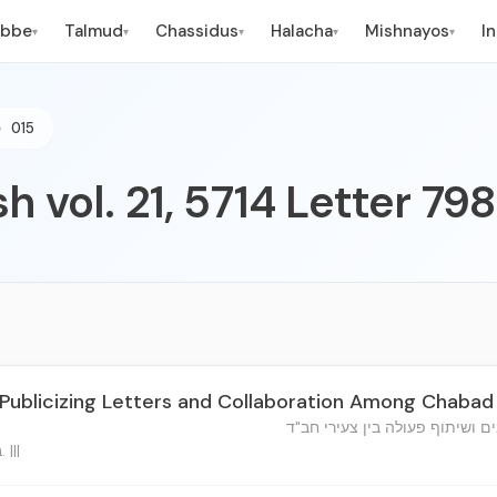
ebbe
Talmud
Chassidus
Halacha
Mishnayos
I
▾
▾
▾
▾
▾
015
h vol. 21, 5714 Letter 79
Publicizing Letters and Collaboration Among Chabad
 ושיתוף פעולה בין צעירי חב"ד
ב"ה, ד' תשרי, תשי"ד ברוקלין. |||