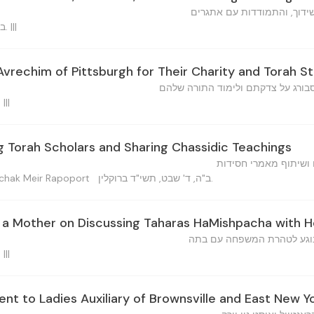
שידוך, והתמודדות עם אתגרים
ב"ה, כ"ט טבת, תשי"ד ברוקלין. |||
Avrechim of Pittsburgh for Their Charity and Torah S
בורג על צדקתם ולימוד התורה שלהם
ב"ה, ד' שבט, תשי"ד ברוק. |||
Torah Scholars and Sharing Chassidic Teachings
 ושיתוף מאמרי חסידות
ב"ה, ד' שבט, תשי"ד ברוקלין.
יצחק מ — Yitzchak Meir Rapoport
 a Mother on Discussing Taharas HaMishpacha with 
נוגע לטהרת המשפחה עם בתה
ב"ה, ד' שבט, תשי"ד ברוק. |||
t to Ladies Auxiliary of Brownsville and East New Y