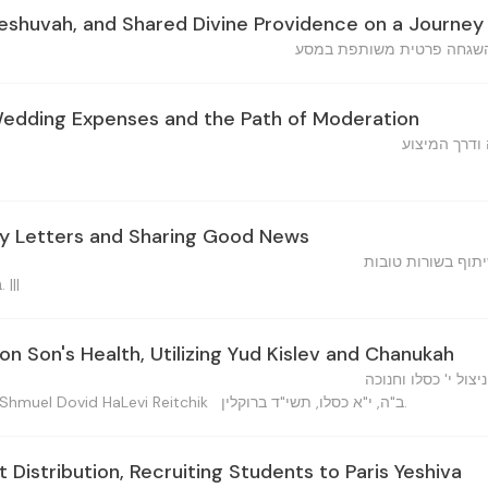
Teshuvah, and Shared Divine Providence on a Journey
 והשגחה פרטית משותפת במסע
Wedding Expenses and the Path of Moderation
 ודרך המיצוע
ly Letters and Sharing Good News
תוף בשורות טובות
ב"ה, כ"ג מ"ח, תשי"ד ברוקלין. |||
on Son's Health, Utilizing Yud Kislev and Chanukah
צול י' כסלו וחנוכה
ב"ה, י"א כסלו, תשי"ד ברוקלין.
שמואל דוד הלוי רי — Shmuel Dovid HaLevi Reitchik
 Distribution, Recruiting Students to Paris Yeshiva