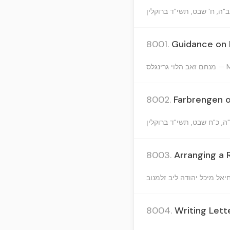
ן
8001.
Guidance on 
רינגלס
8002.
Farbrengen o
8003.
Arranging a 
8004.
Writing Lett