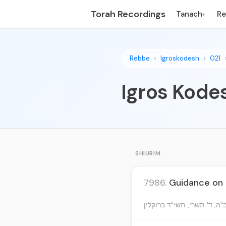
Torah Recordings
Tanach
R
▾
Rebbe
Igroskodesh
021
Igros Kodes
SHIURIM
7986.
Guidance on 