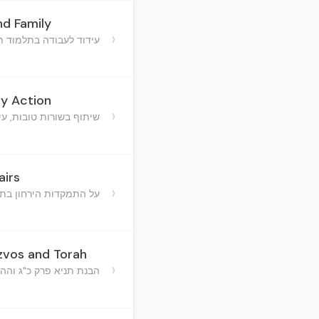
d Family
›
עידוד לעבודה בתלמוד ת
y Action
›
שיתוף בשורות טובות, עי
airs
›
על התמקדות הירחון בתור
zvos and Torah
›
הבנת תניא פרק כ"ג וההב