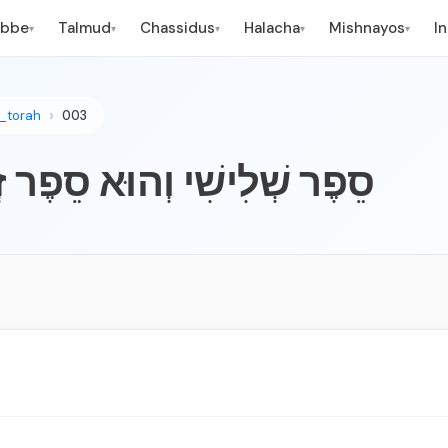
ebbe
Talmud
Chassidus
Halacha
Mishnayos
I
▾
▾
▾
▾
▾
_torah
003
סֵפֶר שְׁלִישִׁי וְהוּא סֵפֶר זְמַנִּ