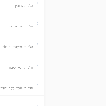
›
הִלְכוֹת עֵרוּבִין
›
הִלְכוֹת שְׁבִיתַת עָשׂוֹר
›
הִלְכוֹת שְׁבִיתַת יוֹם טוֹב
›
הִלְכוֹת חָמֵץ וּמַצָּה
›
הִלְכוֹת שׁוֹפָר וְסֻכָּה וְלוֹלָב
›