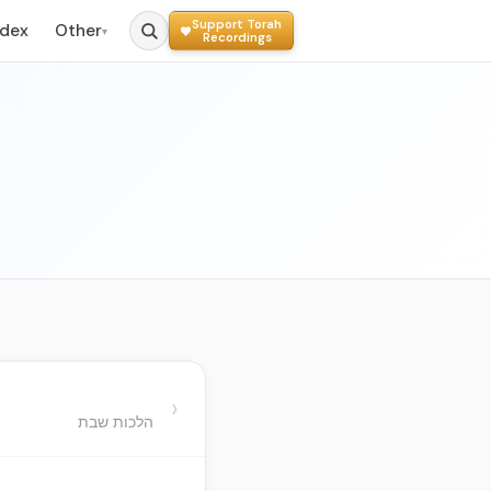
Support Torah
ndex
Other
▾
Recordings
›
הלכות שבת