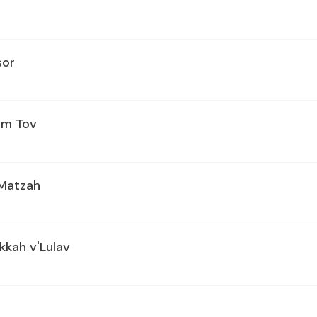
sor
om Tov
Matzah
kkah v'Lulav