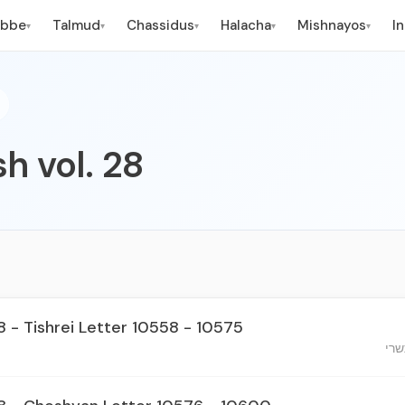
ebbe
Talmud
Chassidus
Halacha
Mishnayos
I
▾
▾
▾
▾
▾
h vol. 28
8 - Tishrei Letter 10558 - 10575
שרי