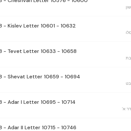
28 - Cheshvan Letter 10576 - 10600
ון
8 - Kislev Letter 10601 - 10632
לו
28 - Tevet Letter 10633 - 10658
בת
28 - Shevat Letter 10659 - 10694
בט
8 - Adar I Letter 10695 - 10714
דר א
8 - Adar II Letter 10715 - 10746