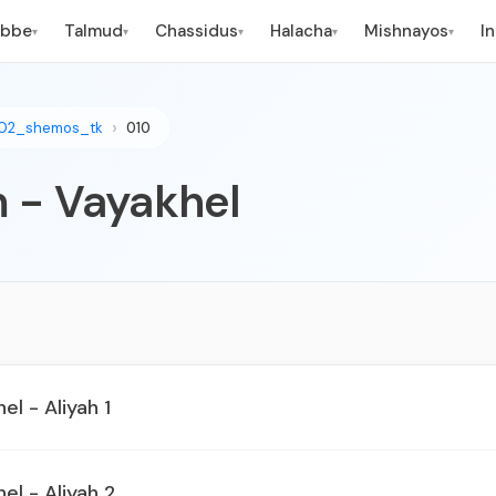
ebbe
Talmud
Chassidus
Halacha
Mishnayos
I
▾
▾
▾
▾
▾
02_shemos_tk
010
m - Vayakhel
el - Aliyah 1
el - Aliyah 2