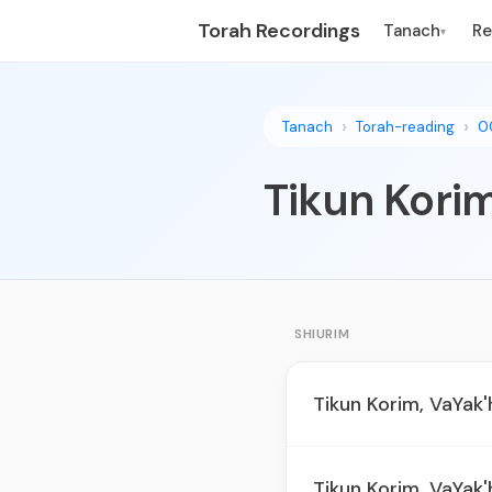
Torah Recordings
Tanach
R
▾
Tanach
Torah-reading
0
Tikun Kori
SHIURIM
Tikun Korim, VaYak'h
Tikun Korim, VaYak'h