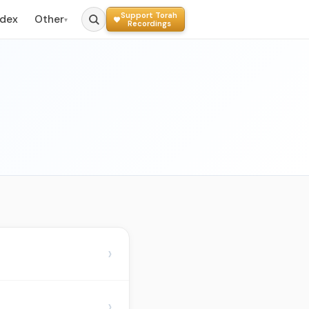
Support Torah
ndex
Other
▾
Recordings
›
›