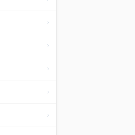
›
›
›
›
›