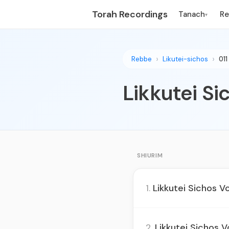
Torah Recordings
Tanach
R
▾
Rebbe
Likutei-sichos
011
SHIURIM
1.
Likkutei Sichos Vo
2.
Likkutei Sichos V