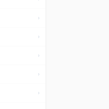
›
›
›
›
›