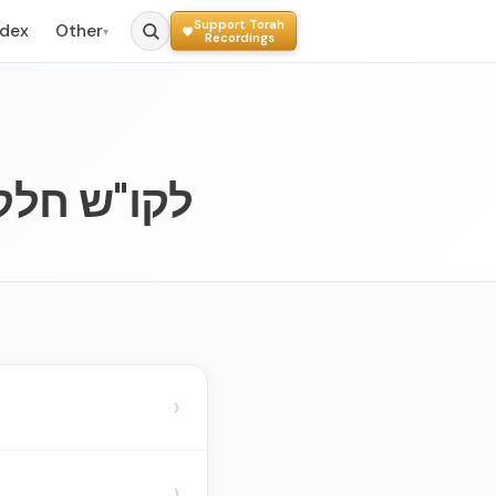
Support Torah
ndex
Other
▾
Recordings
 - לקו"ש חלק יא - שמות
›
›