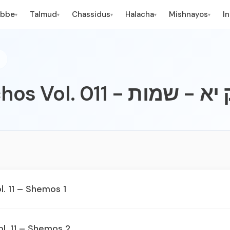
ebbe
Talmud
Chassidus
Halacha
Mishnayos
I
▾
▾
▾
▾
▾
Likkutei Sichos Vol. 011
l. 11 – Shemos 1
ol. 11 – Shemos 2