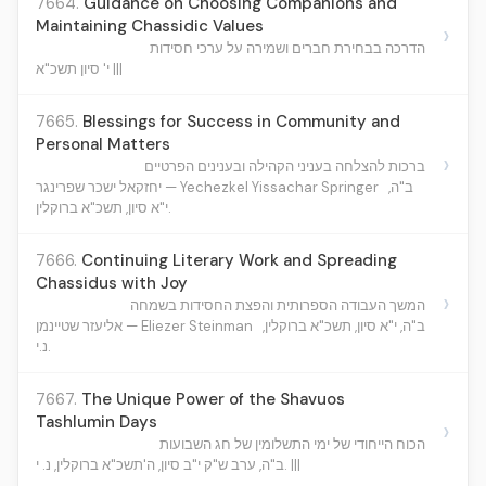
7664.
Guidance on Choosing Companions and
Maintaining Chassidic Values
›
הדרכה בבחירת חברים ושמירה על ערכי חסידות
י' סיון תשכ"א |||
7665.
Blessings for Success in Community and
Personal Matters
›
ברכות להצלחה בעניני הקהילה ובענינים הפרטיים
ב"ה,
יחזקאל ישכר שפרינגר — Yechezkel Yissachar Springer
י"א סיון, תשכ"א ברוקלין.
7666.
Continuing Literary Work and Spreading
Chassidus with Joy
›
המשך העבודה הספרותית והפצת החסידות בשמחה
ב"ה, י"א סיון, תשכ"א ברוקלין,
אליעזר שטיינמן — Eliezer Steinman
נ.י.
7667.
The Unique Power of the Shavuos
Tashlumin Days
›
הכוח הייחודי של ימי התשלומין של חג השבועות
ב"ה, ערב ש"ק י"ב סיון, ה'תשכ"א ברוקלין, נ. י. |||