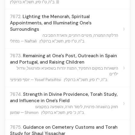
ב"ה, ט"ו סיון, תשכ"א ברוקלין. |||
7672.
Lighting the Menorah, Spiritual
Appointments, and Illuminating One's
›
Surroundings
הדלקת המנורה, מינויים רוחניים, והארת הסביבה
ב"ה, ט"ז סיון, תשכ"א ברוקלין.
נפתלי — Naftali
7673.
Remaining at One's Post, Outreach in Spain
and Portugal, and Raising Children
›
הישארות במקום התפקיד, הפצת יהדות בשפאניא ופורטוגל, וגידול
ילדים
ב"ה, י"ז סיון, תשכ"א ברוקלין.
יוסף פציפיצי — Yosef Patsifitsi
7674.
Strength in Divine Providence, Torah Study,
and Influence in One's Field
›
חוזק בהשגחה פרטית, לימוד תורה, והשפעה במקצועו
ב"ה, כ' סיון, תשכ"א ברוקלין.
שמעון — Shimon
7675.
Guidance on Cemetery Customs and Torah
Study for Shaul Yissachar