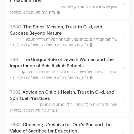
L'Yisrael Study
›
איזון עומק ורוחב בלימוד חק לישראל
ב"ה, כ"ה סיון, תשכ"א ברוקלין. |||
7680.
The Spies' Mission, Trust in G-d, and
Success Beyond Nature
›
שליחות המרגלים, בטחון בה', והצלחה למעלה מדרך הטבע
ב"ה, ערב שבת קדש פ' שלח, ה'תשכ"א ברוקלין, נ. י. |||
7681.
The Unique Role of Jewish Women and the
Importance of Beis Rivkah Schools
›
התפקיד הייחודי של נשים יהודיות וחשיבות בתי ספר בית רבקה
ב"ה, ערב שבת קדש פ' שלח, ה'תשכ"א ברוקלין, נ. י. |||
7682.
Advice on Child's Health, Trust in G-d, and
Spiritual Practices
›
עצה על בריאות הילד, בטחון בה', ומנהגים רוחניים
ב"ה, כ"ז סיון, תשכ"א ברוקלין. |||
7683.
Choosing a Yeshiva for One's Son and the
Value of Sacrifice for Education
›