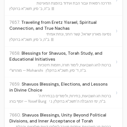
הדרכה רפואית עבור הבת ועידוד בהפצת המעיינות
ב"ה, ב' סיון, תשכ"א ברוקלין. |||
7657.
Traveling from Eretz Yisrael, Spiritual
Connection, and True Nachas
›
נסיעה מארץ ישראל, קשר רוחני, ונחת אמיתי
ב"ה, ג' סיון, תשכ"א ברוקלין. |||
7658.
Blessings for Shavuos, Torah Study, and
Educational Initiatives
›
ברכות לחג השבועות, לימוד תורה, ויוזמות חינוכיות
ב"ה, ד' סיון, תשכ"א ברוקלין.
מוהרש"י — Moharshi
7659.
Shavuos Blessings, Elections, and Lessons
in Divine Choice
›
ברכות חג השבועות, בחירות, ולימודים בבחירת ה'
ב"ה, ימי ההגבלה ה'תשכ"א ברוקלין, נ.י.
יוסף בורג — Yosef Burg
7660.
Shavuos Blessings, Unity Beyond Political
Divisions, and Inner Acceptance of Torah
ברכות חג השבועות, אחדות מעבר לחלוקי דעות פוליטיים, וקבלת