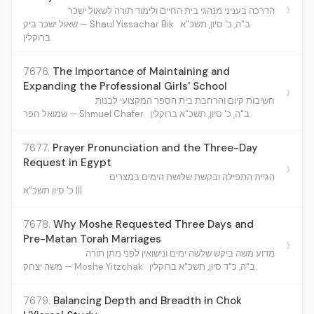
›
הדרכה בעניני מנהגי בית החיים ולימוד תורה לשאול ישכר
ב"ה, כ' סיון, תשכ"א
שאול ישכר ביק — Shaul Yissachar Bik
ברוקלין.
7676.
The Importance of Maintaining and
Expanding the Professional Girls' School
›
חשיבות קיום והרחבת בית הספר המקצועי לבנות
ב"ה, כ' סיון, תשכ"א ברוקלין.
שמואל חפר — Shmuel Chafer
7677.
Prayer Pronunciation and the Three-Day
Request in Egypt
›
הגיית התפילה ובקשת שלושת הימים במצרים
כ' סיון תשכ"א |||
7678.
Why Moshe Requested Three Days and
Pre-Matan Torah Marriages
›
מדוע משה ביקש שלשה ימים ונישואין לפני מתן תורה
ב"ה, כ"ד סיון, תשכ"א ברוקלין.
משה יצחק — Moshe Yitzchak
7679.
Balancing Depth and Breadth in Chok