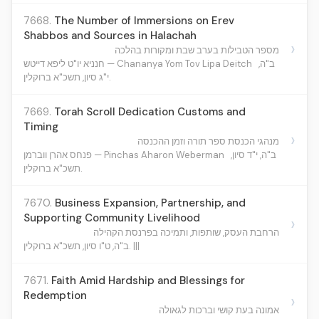
7668.
The Number of Immersions on Erev
Shabbos and Sources in Halachah
›
מספר הטבילות בערב שבת ומקורות בהלכה
ב"ה,
חנניא יו"ט ליפא דייטש — Chananya Yom Tov Lipa Deitch
י"ג סיון, תשכ"א ברוקלין.
7669.
Torah Scroll Dedication Customs and
Timing
›
מנהגי הכנסת ספר תורה וזמן ההכנסה
ב"ה, י"ד סיון,
פנחס אהרן ווברמן — Pinchas Aharon Weberman
תשכ"א ברוקלין.
7670.
Business Expansion, Partnership, and
Supporting Community Livelihood
›
הרחבת העסק, שותפות, ותמיכה בפרנסת הקהילה
ב"ה, ט"ו סיון, תשכ"א ברוקלין. |||
7671.
Faith Amid Hardship and Blessings for
Redemption
›
אמונה בעת קושי וברכות לגאולה