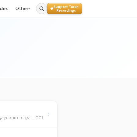
Support Torah
ndex
Other
▾
Recordings
›
001 - הִלְכוֹת סוֹטָה פֵּרֶק א