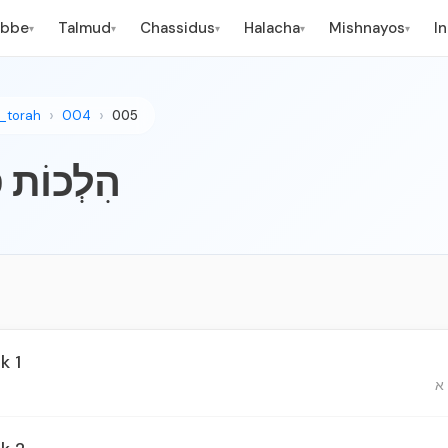
ebbe
Talmud
Chassidus
Halacha
Mishnayos
I
▾
▾
▾
▾
▾
_torah
004
005
הִלְכוֹת סוֹט
k 1