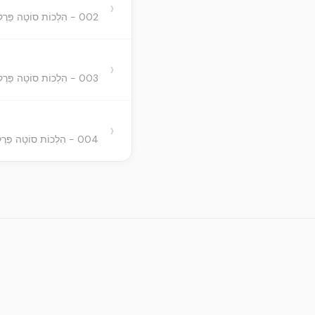
›
002 - הִלְכוֹת סוֹטָה פֵּרֶק ב
›
003 - הִלְכוֹת סוֹטָה פֵּרֶק ג
›
004 - הִלְכוֹת סוֹטָה פֵּרֶק ד