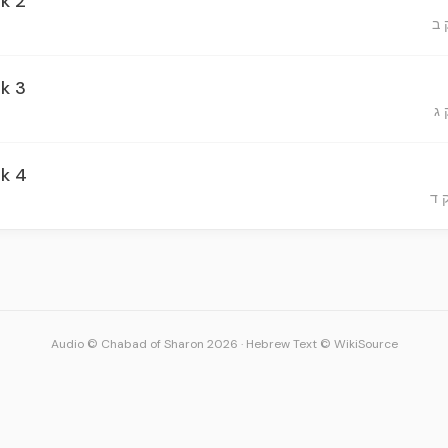
ek 2
ek 3
ek 4
Audio © Chabad of Sharon 2026
·
Hebrew Text © WikiSource