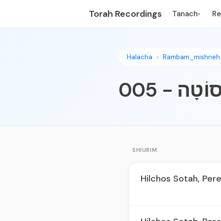
Torah Recordings
Tanach
R
▾
Halacha
Rambam_mishneh
005 - ָה
SHIURIM
Hilchos Sotah, Pere