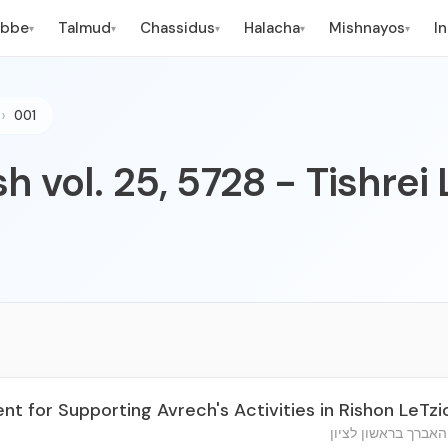
ebbe
Talmud
Chassidus
Halacha
Mishnayos
I
▾
▾
▾
▾
▾
001
h vol. 25, 5728 - Tishrei
t for Supporting Avrech's Activities in Rishon LeTzi
אברך בראשון לציון