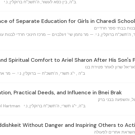
ב"ה, בין כסא לעשור, ה'תשכ"ח ברוקלין, נ.י.
n
ce of Separate Education for Girls in Charedi Schoo
בנות בבתי ספר חרדיים
, ה'תשכ"ח ברוקלין, נ.י. — מר נחמן שי' זיגלבוים — מרכז חינוכי חרדי לבנות עו
d Spiritual Comfort to Ariel Sharon After His Son's 
אריאל שרון לאחר פטירת בנו
ב"ה , י"ג תשרי, ה'תשכ"ח — ברוקלין, נ.י. — מר אר
ion, Practical Deeds, and Influence in Bnei Brak
על, והשפעה בבני ברק
ב"ה, י"ג תשרי, ה'תשכ"ח ברוקלין, נ.י.
chezkel Hartman
ddishkeit Without Danger and Inspiring Others to Act
והשראת אחרים לפעולה