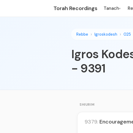
Torah Recordings
Tanach
R
▾
Rebbe
Igroskodesh
025
Igros Kodes
- 9391
SHIURIM
9379.
Encouragemen