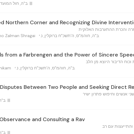
ב"ה, חול המועד סוכות, ה'תשכ"ח ברוקלין, נ.י. |||
ed Northern Corner and Recognizing Divine Intervent
מרה והכרת ההתערבות האלוקית
ב"ה, חוהמ"ס, ה'תשכ"ח ברוקלין, נ.י.
שלמ — Shlomo Zalman Shragai
s from a Farbrengen and the Power of Sincere Spee
וכוח הדיבור היוצא מן הלב
ב"ה, חוהמ"ס, ה'תשכ"ח ברוקלין, נ.י.
hu Amikam
Disputes Between Two People and Seeking Direct Re
ני אנשים וחיפוש פתרון ישיר
ב"ה, חוהמ"ס, ה'תשכ"ח ברוקלין. |||
y Observance and Consulting a Rav
התייעצות עם רב
ב"ה, חוהמ"ס, ה'תשכ"ח ברוקלין. |||