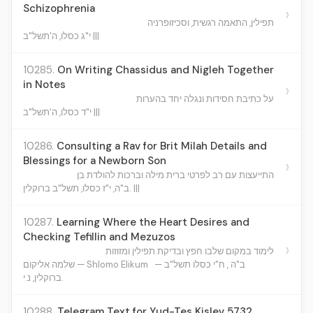
Schizophrenia
›
תפילין, התאמה רגשית, וסכיזופרניה
י"ג כסלו, ה'תשל"ב |||
10285.
On Writing Chassidus and Nigleh Together
in Notes
›
על כתיבת חסידות ונגלה יחד בהערות
י"ד כסלו, ה'תשל"ב |||
10286.
Consulting a Rav for Brit Milah Details and
Blessings for a Newborn Son
›
התייעצות עם רב לפרטי ברית מילה וברכות להולדת בן
ב"ה, י"ז כסלו, תשל"ב ברוקלין. |||
10287.
Learning Where the Heart Desires and
Checking Tefillin and Mezuzos
›
לימוד במקום שלבו חפץ ובדיקת תפילין ומזוזות
ב"ה , ח"י כסלו תשל"ב —
שלמה אליקום — Shlomo Elikum
ברוקלין, נ.י.
10288.
Telegram Text for Yud-Tes Kislev 5732