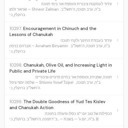
›
עידוד לעסקנות ציבורית והוספת אור בימי חנוכה
ב"ה, ערב חנוכה, ה'תשל"ב
שניאור זלמן — Shneor Zalman
ברוקלין, נ.י.
10297.
Encouragement in Chinuch and the
Lessons of Chanukah
›
עידוד בעבודת החינוך ולקחי חנוכה
ב"ה, ערב חנוכה, ה'תשל"ב
אברהם בנימין — Avraham Binyamin
ברוקלין, נ.י.
10298.
Chanukah, Olive Oil, and Increasing Light in
Public and Private Life
›
חנוכה, שמן זית, והוספת אור בחיים פרטיים וציבוריים
ב"ה, ערב חנוכה,
שלמה יוסף ציפל — Shlomo Yosef Tzipel
ה'תשל"ב ברוקלין, נ.י.
10299.
The Double Goodness of Yud Tes Kislev
and Chanukah Action
›
הכפילות של טוב יום י"ט כסלו ופעולה בחנוכה
ב"ה , יום ג' — בשבת — , ב' דחנוכה, ה'תשל"ב. ברוקלין, נ.י. |||