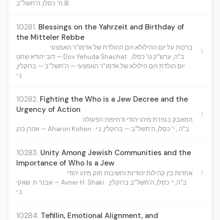
ח' כסלו, ה'תשל"ב |||
10281.
Blessings on the Yahrzeit and Birthday of
the Mitteler Rebbe
ברכות על יום ההילולא ויום ההולדת של אדמו"ר האמצעי
›
ב"ה, ערש"ק ט' כסלו,
דוב יהודא שחט — Dov Yehuda Shachat
יום הולדת ויום הילולא של אדמו"ר האמצעי — ה'תשל"ב — ברוקלין,
נ.י.
10282.
Fighting the Who is a Jew Decree and the
Urgency of Action
›
המאבק בגזירת מיהו יהודי ודחיפות הפעולה
ב"ה , י' כסלו, ה'תשל"ב — ברוקלין, נ.י.
אהרן כהן — Aharon Kohen
10283.
Unity Among Jewish Communities and the
Importance of Who Is a Jew
›
אחדות בין קהילות יהודיות וחשיבות חוק מיהו יהודי
ב"ה, י' כסלו, ה'תשל"ב ברוקלין,
אבנר ח. שאַקי — Avner H. Shaki
נ.י.
10284.
Tefillin, Emotional Alignment, and