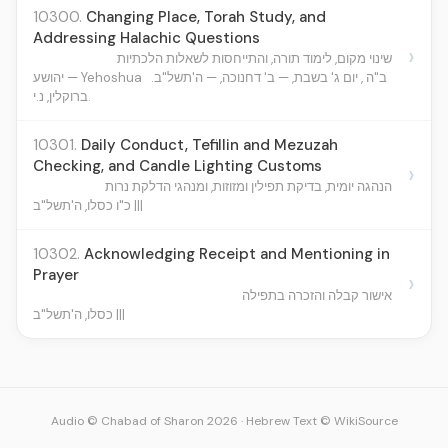
10300.
Changing Place, Torah Study, and
Addressing Halachic Questions
›
שינוי מקום, לימוד תורה, והתייחסות לשאלות הלכתיות
ב"ה , יום ג' בשבת, — ב' דחנוכה, — ה'תשל"ב.
יהושע — Yehoshua
ברוקלין, נ.י.
10301.
Daily Conduct, Tefillin and Mezuzah
Checking, and Candle Lighting Customs
›
הנהגה יומית, בדיקת תפילין ומזוזות, ומנהגי הדלקת נרות
כ"ו כסלו, ה'תשל"ב |||
10302.
Acknowledging Receipt and Mentioning in
Prayer
›
אישור קבלה והזכרה בתפילה
כסלו, ה'תשל"ב |||
Audio © Chabad of Sharon 2026
·
Hebrew Text © WikiSource