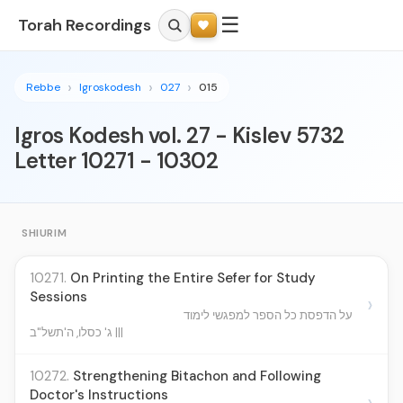
☰
Torah Recordings
Rebbe
Igroskodesh
027
015
Igros Kodesh vol. 27 - Kislev 5732
Letter 10271 - 10302
SHIURIM
10271.
On Printing the Entire Sefer for Study
Sessions
›
על הדפסת כל הספר למפגשי לימוד
ג' כסלו, ה'תשל"ב |||
10272.
Strengthening Bitachon and Following
Doctor's Instructions
›