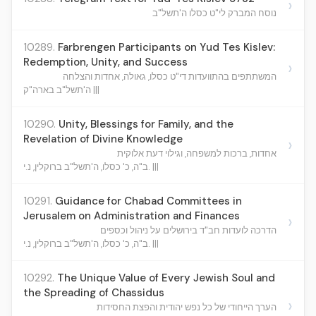
›
נוסח המברק לי"ט כסלו ה'תשל"ב
10289.
Farbrengen Participants on Yud Tes Kislev:
Redemption, Unity, and Success
›
המשתתפים בהתוועדות די"ט כסלו, גאולה, אחדות והצלחה
ה'תשל"ב בארה"ק |||
10290.
Unity, Blessings for Family, and the
Revelation of Divine Knowledge
›
אחדות, ברכות למשפחה, וגילוי דעת אלוקית
ב"ה, כ' כסלו, ה'תשל"ב ברוקלין, נ.י. |||
10291.
Guidance for Chabad Committees in
Jerusalem on Administration and Finances
›
הדרכה לועדות חב"ד בירושלים על ניהול וכספים
ב"ה, כ' כסלו, ה'תשל"ב ברוקלין, נ.י. |||
10292.
The Unique Value of Every Jewish Soul and
the Spreading of Chassidus
›
הערך הייחודי של כל נפש יהודית והפצת החסידות