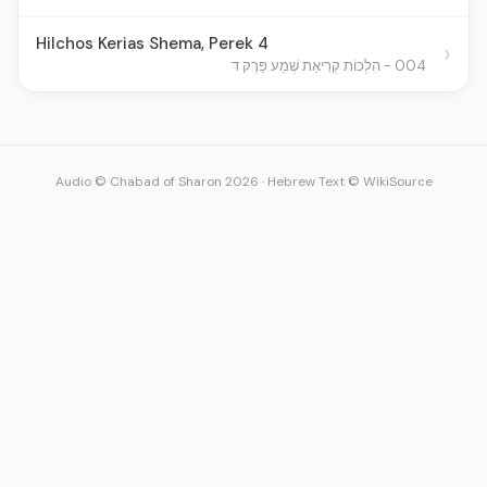
Hilchos Kerias Shema, Perek 4
›
004 - הִלְכוֹת קְרִיאַת שְׁמַע פֵּרֶק ד
Audio © Chabad of Sharon 2026
·
Hebrew Text © WikiSource