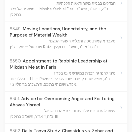
›
הבדלים בבניית מקוה ודאגות הלכתיות
ב"ה, ד' אד"ר, תשכ"ב
משה יחיאל פלר — Moshe Yechiel Fler
ברוקלין.
8349.
Moving Locations, Uncertainty, and the
Purpose of Material Wealth
›
מעבר מקומות, ספק, ותכלית העושר הגשמי
ב"ה, ד' אד"ר, תשכ"ב ברוקלין.
יעקב כ"ץ — Yaakov Katz
8350.
Appointment to Rabbinic Leadership at
Mikdash Me'at in Paris
›
מינוי להנהגה רבנית במקדש מעט בפריז
ב"ה, מוצאי שבת קדש פרשת ועשו לי
הלל פוזנר — Hillel Pozner
מקדש ושכנתי בתוכם, ה'תשכ"ב ברוקלין, נ. י.
8351.
Advice for Overcoming Anger and Fostering
Ahavas Yisrael
›
עצות להתגברות על כעס וטיפוח אהבת ישראל
ב"ה, ז' אד"ר, תשכ"ב ברוקלין. |||
8352.
Daily Tanya Study, Chassidus vs. Zohar and