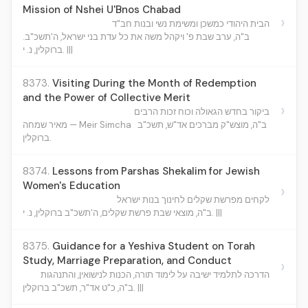
Mission of Nshei U'Bnos Chabad
›
הבית היהודי כמשכן ומשימת נשי ובנות חב"ד
ב"ה, ערב שבת פ' ויקהל משה את כל עדת בני ישראל, ה'תשכ"ב.
ברוקלין, נ. י. |||
8373.
Visiting During the Month of Redemption
and the Power of Collective Merit
›
ביקור בחדש הגאולה וכוח זכות הרבים
ב"ה, מוצש"ק מברכים אד"ש, תשכ"ב
מאיר שמחה — Meir Simcha
ברוקלין.
8374.
Lessons from Parshas Shekalim for Jewish
Women's Education
›
לקחים מפרשת שקלים לחינוך בנות ישראל
ב"ה, מוצאי שבת פרשת שקלים, ה'תשכ"ב ברוקלין, נ. י. |||
8375.
Guidance for a Yeshiva Student on Torah
Study, Marriage Preparation, and Conduct
›
הדרכה לתלמיד ישיבה על לימוד תורה, הכנות לנישואין, והתנהגות
ב"ה, כ"ט אד"ר, תשכ"ב ברוקלין. |||