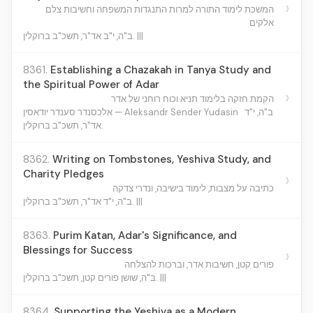
›
המשכת לימוד התורה למרות התנגדות המשפחה וחשיבות צלם
אלקים
ב"ה, י"ב אד"ר, תשכ"ב ברוקלין. |||
8361.
Establishing a Chazakah in Tanya Study and
the Spiritual Power of Adar
›
הקמת חזקה בלימוד תניא וכוח רוחני של אדר
ב"ה, י"ד
אלכסנדר סענדר יודאסין — Aleksandr Sender Yudasin
אד"ר, תשכ"ב ברוקלין.
8362.
Writing on Tombstones, Yeshiva Study, and
Charity Pledges
›
כתיבה על מצבות, לימוד בישיבה, ונדרי צדקה
ב"ה, י"ד אד"ר, תשכ"ב ברוקלין. |||
8363.
Purim Katan, Adar's Significance, and
Blessings for Success
›
פורים קטן, חשיבות אדר, וברכות להצלחה
ב"ה, שושן פורים קטן, תשכ"ב ברוקלין. |||
8364.
Supporting the Yeshiva as a Modern