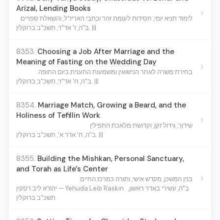
Arizal, Lending Books
›
לימוד תניא יומי, חסידות לעומת זהר וכתבי האריז"ל, והשאלת ספרים
ב"ה, ז' אד"ר, תשכ"ב ברוקלין. |||
8353.
Choosing a Job After Marriage and the
Meaning of Fasting on the Wedding Day
›
בחירת משרה לאחר הנישואין ומשמעות התענית ביום החופה
ב"ה, ח' אד"ר, תשכ"ב ברוקלין. |||
8354.
Marriage Match, Growing a Beard, and the
Holiness of Tefillin Work
›
שידוך, גידול זקן, וקדושת מלאכת התפילין
ב"ה, ח' אדר א', תשכ"ב ברוקלין. |||
8355.
Building the Mishkan, Personal Sanctuary,
and Torah as Life's Center
›
בנין המשכן, מקדש אישי, ותורה כמרכז החיים
ב"ה, עשירי באדר ראשון,
יהודא ליב רסקין — Yehuda Leib Raskin
תשכ"ב ברוקלין.