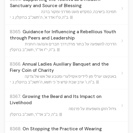
Sanctuary and Source of Blessing
›
תמיכה בישיבה, כמקדש מעט מודרני ומקור ברכה
ב"ה, ט"ז אדר א', ה'תשכ"ב ברוקלין, נ. י. |||
8365.
Guidance for Influencing a Rebellious Youth
through Peers and Leadership
›
הדרכה להשפעה על בחור מרדן דרך חברים והנהגה רוחנית
ב"ה, י"ז אד"ר, תשכ"ב ברוקלין. |||
8366.
Annual Ladies Auxiliary Banquet and the
Fiery Coin of Charity
›
באנקעט יערלי פון ליידיס אקזילערי ומטבע של אש של צדקה
ב"ה, ו' ערב שבת קדש פ' כי תשא, ה'תשכ"ב ברוקלין, נ. י. |||
8367.
Growing the Beard and Its Impact on
Livelihood
›
גידול הזקן והשפעתו על פרנסה
ב"ה, כ"ב אד"ר, תשכ"ב ברוקלין. |||
8368.
On Stopping the Practice of Wearing