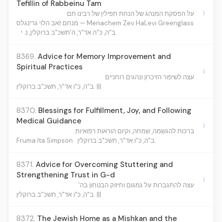
Tefillin of Rabbeinu Tam
›
על הפסקת המנהג של הנחת תפילין של רבינו תם
מנחם זאב הלוי גרינגלס — Menachem Zev HaLevi Greenglass
ב"ה, כ"ה אד"ר, ה'תשכ"ב ברוקלין, נ. י.
8369.
Advice for Memory Improvement and
Spiritual Practices
›
עצה לשיפור הזיכרון ונהגים רוחניים
ב"ה, כ"ו אד"ר, תשכ"ב ברוקלין. |||
8370.
Blessings for Fulfillment, Joy, and Following
Medical Guidance
›
ברכות להגשמה, שמחה, וקיום הוראות רפואיות
Fruma Ita Simpson
ב"ה, כ"ו אד"ר, תשכ"ב ברוקלין.
8371.
Advice for Overcoming Stuttering and
Strengthening Trust in G-d
›
עצה להתגברות על גמגום וחיזוק הבטחון בה'
ב"ה, כ"ו אד"ר, תשכ"ב ברוקלין. |||
8372.
The Jewish Home as a Mishkan and the