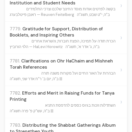
Institution and Student Needs
›
בקשה לפרטים אודות מוסד החינוך שלכם וצרכי התלמידים
ב"ה, י"ט שבט, תשג"ה
ראובן פייטלבערג — Reuven Feitelberg
7779.
Gratitude for Support, Distribution of
Booklets, and Inspiring Others
›
הכרת תודה על תמיכה, הפצת חוברות, והשראת אחרים
ב"ה, ג' אדר א', תשג"ה
הלוי הורוביץ — HaLevi Horowitz
7781.
Clarifications on Ohr HaChaim and Mishneh
Torah References
›
הבהרות על האור החיים ועל מקורות משנה תורה
ב"ה, יום ב' ר"ח אדר שני, תשג"ה |||
7782.
Efforts and Merit in Raising Funds for Tanya
Printing
›
השתדלות וזכות בגיוס כספים להדפסת התניא
ב"ה, עש"ק פ' פרה תשג"ה |||
7783.
Distributing the Shabbat Gatherings Album
to Strengthen Youth