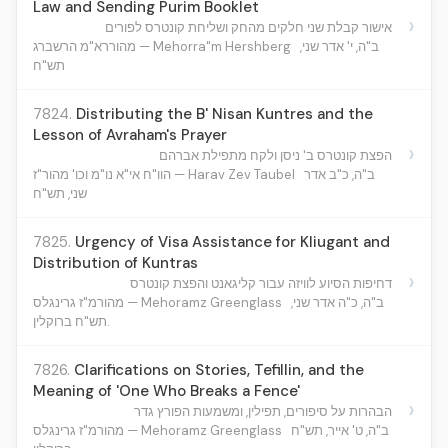
Law and Sending Purim Booklet
›
אישור קבלת שני חלקים מהחק ושליחת קונטרס לפורים
ב"ה, י' אדר שני,
מהוררא"מ הרשברג — Mehorra"m Hershberg
תש"ח
7824.
Distributing the B' Nisan Kuntres and the
Lesson of Avraham's Prayer
›
הפצת קונטרס ב' ניסן ולקח מתפילת אברהם
ב"ה, כ"ב אדר
הוו"ח אי"א נו"מ וכו' מהור"ז — Harav Zev Taubel
שני, תש"ח
7825.
Urgency of Visa Assistance for Kliugant and
Distribution of Kuntras
›
דחיפות הסיוע לוויזה עבור קליגאנט והפצת קונטרס
ב"ה, כ"ה אדר שני,
מהורמ"ז גרינגלס — Mehoramz Greenglass
תש"ח ברוקלין.
7826.
Clarifications on Stories, Tefillin, and the
Meaning of 'One Who Breaks a Fence'
›
הבהרות על סיפורים, תפילין, ומשמעות הפורץ גדר
ב"ה, ט' אייר, תש"ח
מהורמ"ז גרינגלס — Mehoramz Greenglass