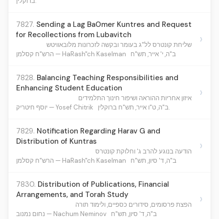
ברוקלין.
7827.
Sending a Lag BaOmer Kuntres and Request
for Recollections from Lubavitch
›
שליחת קונטרס לל"ג בעומר ובקשה לזכרונות מלובאוויטש
ב"ה, י' אייר, תש"ח
הרש"ח קסלמן — HaRash"ch Kaselman
7828.
Balancing Teaching Responsibilities and
Enhancing Student Education
›
איזון אחריות ההוראה ושיפור חינוך התלמידים
ב"ה, ט"ו אייר, תש"ח ברוקלין.
יוסף חיטריק — Yosef Chitrik
7829.
Notification Regarding Harav G and
Distribution of Kuntras
›
הודעה בנוגע להרב ג' וחלוקת קונטרס
ב"ה, ד' סיון, תש"ח
הרש"ח קסלמן — HaRash"ch Kaselman
7830.
Distribution of Publications, Financial
Arrangements, and Torah Study
›
הפצת פרסומים, סידורים כספיים, ולימוד תורה
ב"ה, ד' סיון, תש"ח
נחום נמנוב — Nachum Neminov