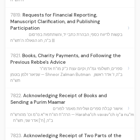
7819.
Requests for Financial Reporting,
Manuscript Clarification, and Publishing
›
Participation
בקשות לדיווח כספי, הבהרת כתבי יד, והשתתפות בפרסום
ב"ה, חג הגאולה ה'תש"ח |||
7821.
Books, Charity Payments, and Following the
Previous Rebbe's Advice
›
ספרים, תשלומי גמ"ח, וקיום עצת כ"ק מו"ח אדמו"ר
ב"ה, ז' אדר ראשון,
שניאור זלמן בוטמן — Shneor Zalman Butman
תש"ח
7822.
Acknowledging Receipt of Books and
Sending a Purim Maamar
›
אישור קבלת ספרים ושליחת מאמר לפורים
הרה"ח הוו"ח אי"א נו"מ וכו' מהורש"ח — Haraha"ch v
ב"ה, [ח'] אדר שני, תש"ח
7823.
Acknowledging Receipt of Two Parts of the