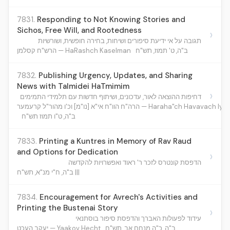
7831.
Responding to Not Knowing Stories and
Sichos, Free Will, and Rootedness
›
תגובה על אי ידיעת סיפורים ושיחות, בחירה חופשית, ושורשיות
ב"ה, ט' תמוז, תש"ח
הרש"ח קסלמן — HaRashch Kaselman
7832.
Publishing Urgency, Updates, and Sharing
News with Talmidei HaTmimim
›
דחיפות ההוצאה לאור, עדכונים, ושיתוף חדשות עם תלמידי התמימים
הרה"ח הוו"ח אי"א [נו"מ] וכ'ו מהור"ל קרעמער — H
ב"ה, ט"ו תמוז תש"ח
7833.
Printing a Kuntres in Memory of Rav Raud
and Options for Dedication
›
הדפסת קונטרס לזכר ר' ראוד ואפשרויות להקדשה
ב"ה, ח"י מנ"א, תש"ח |||
7834.
Encouragement for Avrech's Activities and
Printing the Bustenai Story
›
עידוד לפעולות האברך והדפסת סיפור בוסתנאי
ב"ה, כ"ה מנחם אב, תש"ח
יעקב העכט — Yaakov Hecht