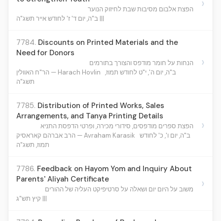
›
הפצת אלבום מסיבות שבת לחיזוק הנוער
ב"ה, יום ד' ז' לחודש אייר תשג"ה |||
7784.
Discounts on Printed Materials and the
Need for Donors
›
הנחות על חומר מודפס והצורך בתורמים
ב"ה, יום ה', י"ט לחודש תמוז,
הר"ח האוולין — Harach Hovlin
תשג"ה
7785.
Distribution of Printed Works, Sales
Arrangements, and Tanya Printing Details
›
הפצת ספרים מודפסים, סידורי מכירה, ופרטי הדפסת התניא
ב"ה, יום ו', כ' לחודש
הרב אברהם קאראסיק — Avraham Karasik
תמוז, תשג"ה
7786.
Feedback on Hayom Yom and Inquiry About
Parents' Aliyah Certificate
›
משוב על היום יום ושאלה על סרטיפיקט העליה של ההורים
קיץ תש"ג |||