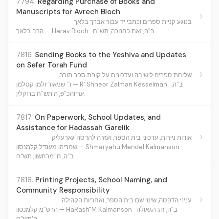
7794.
Regarding Purchase of Books and
Manuscripts for Avrech Bloch
›
בנוגע קניית ספרים וכתבי יד עבור אברך בלאך
ב"ה, זאת כחנוכה, תש"ח
הרב בלאך — Harav Bloch
7816.
Sending Books to the Yeshiva and Updates
on Sefer Torah Fund
›
שליחת ספרים לישיבה ועדכונים על קופת ספר תורה
ב"ה,
ר' שניאור זלמן קסלמן — R' Shneor Zalman Kesselman
עריוהכ"פ, ה'תש"ח ברוקלין.
7817.
On Paperwork, School Updates, and
Assistance for Hadassah Garelik
›
אודות ניירות, עדכוני בית הספר, ועזרה להדסה גארעליק
שמריהו מענדל קלמנסון — Shmaryahu Mendel Kalmanson
ב"ה, ח' מרחשון, תש"ח
7818.
Printing Projects, School Naming, and
Community Responsibility
›
עניני הדפסה, שינוי שם בית הספר, ואחריות הקהילה
ב"ה, חג הגאולה
הרש"מ קלמנסון — HaRash"M Kalmanson
ה'תש"ח