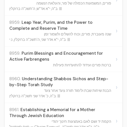
פורים, המשמעות הכפולה של פור, והעלאת הנשמה
ב"ה, י"א אד"ש, ה'תשכ"ה ברוקלין. |||
8959.
Leap Year, Purim, and the Power to
Complete and Reserve Time
›
שנה מעוברת, פורים, וכוח להשלים ולשמור זמן
ב"ה, י"א אדר שני, ה'תשכ"ה ברוקלין, נ.י. |||
8959.
Purim Blessings and Encouragement for
›
Active Farbrengens
ברכות פורים ועידוד להתועדויות פעילות
8960.
Understanding Shabbos Sichos and Step-
by-Step Torah Study
›
הבנת שיחות שבת ולימוד תורה צעד אחר צעד
ב"ה, כ' אדר שני תשכ"ה ברוקלין. |||
8961.
Establishing a Memorial for a Mother
Through Jewish Education
›
הקמת יד ושם לאם באמצעות חינוך יהודי
ב"ה, כ"א אדר שני תשכ"ה
חיים סאמועל — Chaim Samuel