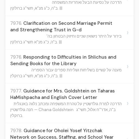
הדרכה על נסיעת הבעל ואחריות המשפחה
ב"ה, כ"ג מנ"א, תשי"ג ברולקין. |||
7976.
Clarification on Second Marriage Permit
and Strengthening Trust in G-d
›
בירור על היתר נישואין שניים וחיזוק הבטחון בה'
ב"ה, כ"ג מנ"א תשי"ג ברולקין. |||
7976.
Responding to Difficulties in Shlichus and
Sending Books for the Library
›
מענה על קשיים בשליחות ושליחת ספרים עבור הספריה
ב"ה, כ"ג מנ"א, תשי"ג ברוקלין. |||
7977.
Guidance for Mrs. Goldshtein on Taharas
HaMishpacha and English Cover Letter
›
הדרכה למרת גולדשטיין על טהרת המשפחה ומכתב נלווה באנגלית
ב"ה, אדר"ח אלול, תשי"ג
חנה גולדשטיין — Chana Goldshtein
ברוקלין.
7978.
Guidance for Oholei Yosef Yitzchak
Network on Success, Staffing, and School Year