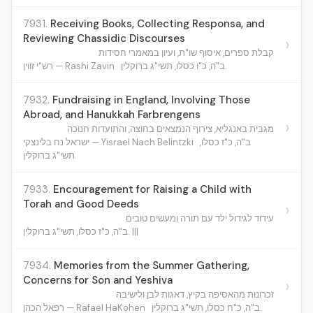
7931.
Receiving Books, Collecting Responsa, and
Reviewing Chassidic Discourses
›
קבלת ספרים, איסוף שו"ת, ועיון במאמרי חסידות
ב"ה, כ"ו כסלו, תשי"ג ברוקלין.
רש"י זווין — Rashi Zavin
7932.
Fundraising in England, Involving Those
Abroad, and Hanukkah Farbrengens
›
מגבית באנגליא, צירוף הנמצאים בחוצה, והתועדות חנוכה
ב"ה, כ"ז כסלו,
ישראל נח בלינצקי — Yisrael Nach Belintzki
תשי"ג ברוקלין.
7933.
Encouragement for Raising a Child with
Torah and Good Deeds
›
עידוד לגידול ילד עם תורה ומעשים טובים
ב"ה, כ"ז כסלו, תשי"ג ברוקלין. |||
7934.
Memories from the Summer Gathering,
Concerns for Son and Yeshiva
›
זכרונות מהאסיפה בקיץ, דאגות לבן ולישיבה
ב"ה, כ"ח כסלו, תשי"ג ברוקלין.
רפאל הכהן — Rafael HaKohen