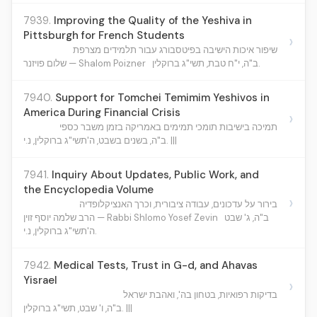
7939.
Improving the Quality of the Yeshiva in
Pittsburgh for French Students
›
שיפור איכות הישיבה בפיטסבורג עבור תלמידים מצרפת
ב"ה, י"ח טבת, תשי"ג ברוקלין.
שלום פויזנר — Shalom Poizner
7940.
Support for Tomchei Temimim Yeshivos in
America During Financial Crisis
›
תמיכה בישיבות תומכי תמימים באמריקה בזמן משבר כספי
ב"ה, בשנים בשבט, ה'תשי"ג ברוקלין, נ.י. |||
7941.
Inquiry About Updates, Public Work, and
the Encyclopedia Volume
›
בירור על עדכונים, עבודה ציבורית, וכרך האנציקלופדיה
ב"ה, ג' שבט
הרב שלמה יוסף זוין — Rabbi Shlomo Yosef Zevin
ה'תשי"ג ברוקלין, נ.י.
7942.
Medical Tests, Trust in G-d, and Ahavas
Yisrael
›
בדיקות רפואיות, בטחון בה', ואהבת ישראל
ב"ה, ו' שבט, תשי"ג ברוקלין. |||