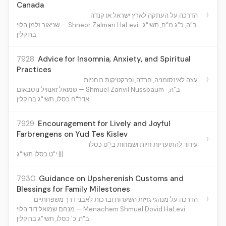
Canada
›
הדרכה על העתקה לארץ ישראל או קנדה
ב"ה, כ"ג מ"ח, תשי"ג
שניאור זלמן הלוי — Shneor Zalman HaLevi
ברוקלין.
7928.
Advice for Insomnia, Anxiety, and Spiritual
Practices
›
עצה לאינסומניה, חרדה, ופרקטיקות רוחניות
ב"ה,
שמואל זאנוויל נוסבאום — Shmuel Zanvil Nussbaum
אדר"ח כסלו, תשי"ג ברוקלין.
7929.
Encouragement for Lively and Joyful
Farbrengens on Yud Tes Kislev
›
עידוד להתועדיות חיות ושמחות בי"ט כסלו
י"ט כסלו תשי"ג |||
7930.
Guidance on Upsherenish Customs and
Blessings for Family Milestones
›
הדרכה על מנהגי גזיזת השערות וברכות לאבני דרך משפחתיים
מנחם שמואל דוד הלוי — Menachem Shmuel Dovid HaLevi
ב"ה, כ' כסלו, תשי"ג ברוקלין.