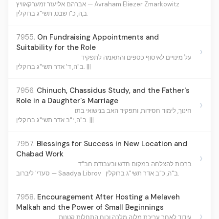
אברהם אליעזר זמערקאוויץ — Avraham Eliezer Zmarkowitz
ב,ה, כ"ו שבט, תשי"ג ברוקלין.
7955.
On Fundraising Appointments and
Suitability for the Role
›
על מינויים לאיסוף כספים והתאמה לתפקיד
ב"ה, ד' אדר תשי"ג ברוקלין. |||
7956.
Chinuch, Chassidus Study, and the Father's
Role in a Daughter's Marriage
›
חינוך, לימוד חסידות, ותפקיד האב בנישואי בתו
ב"ה, י"ב אדר תשי"ג ברוקלין. |||
7957.
Blessings for Success in New Location and
Chabad Work
›
ברכות להצלחה במקום חדש ובעבודת חב"ד
ב"ה, כ"ב אדר תשי"ג ברוקלין.
סעדי' ליברוב — Saadya Librov
7958.
Encouragement After Hosting a Melaveh
Malkah and the Power of Small Beginnings
›
עידוד לאחר עריכת מלוה מלכה וכוח התחלות קטנות