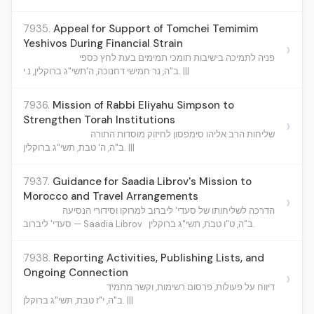
7935.
Appeal for Support of Tomchei Temimim
Yeshivos During Financial Strain
›
פניה לתמיכה בישיבות תומכי תמימים בעת לחץ כספי
ב"ה, נר חמישי דחנוכה, ה'תשי"ג ברוקלין, נ.י. |||
7936.
Mission of Rabbi Eliyahu Simpson to
Strengthen Torah Institutions
›
שליחות הרב אליהו סימפסון לחיזוק מוסדות התורה
ב"ה, ה' טבת, תשי"ג ברוקלין. |||
7937.
Guidance for Saadia Librov's Mission to
Morocco and Travel Arrangements
›
הדרכה לשליחותו של סעדי' ליברוב למרוקו וסידורי הנסיעה
ב"ה, ט"ו טבת, תשי"ג ברוקלין.
סעדי' ליברוב — Saadia Librov
7938.
Reporting Activities, Publishing Lists, and
Ongoing Connection
›
דיווח על פעולות, פרסום רשימות, וקשר מתמיד
ב"ה, י"ז טבת, תשי"ג ברוקלן. |||