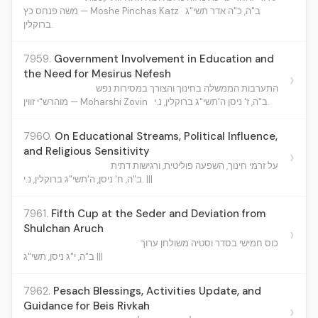
ב"ה, כ"ה אדר תשי"ג
משה פנחס כץ — Moshe Pinchas Katz
ברוקלין.
7959.
Government Involvement in Education and
the Need for Mesirus Nefesh
›
התערבות הממשלה בחינוך והצורך במסירות נפש
ב"ה, ז' ניסן ה'תשי"ג ברוקלין, נ.י.
מוהרש"י זווין — Moharshi Zovin
7960.
On Educational Streams, Political Influence,
and Religious Sensitivity
›
על זרמי חינוך, השפעה פוליטית, ורגישות דתית
ב"ה, ח' ניסן, ה'תשי"ג ברוקלין, נ.י. |||
7961.
Fifth Cup at the Seder and Deviation from
Shulchan Aruch
›
כוס חמישי בסדר וסטיה משולחן ערוך
ב"ה, י"ג ניסן, תשי"ג |||
7962.
Pesach Blessings, Activities Update, and
Guidance for Beis Rivkah
›