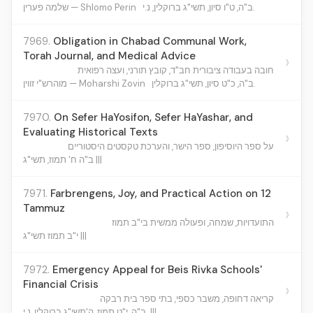
ב"ה, ט"ו סיון, תשי"ג ברוקלין, נ.י.
שלמה פערין — Shlomo Perin
7969.
Obligation in Chabad Communal Work,
Torah Journal, and Medical Advice
›
חובה בעבודה ציבורית חב"ד, קובץ תורני, ועצה רפואית
ב"ה, כ"ט סיון, תשי"ג ברוקלין.
מוהרש"י זווין — Moharshi Zovin
7970.
On Sefer HaYosifon, Sefer HaYashar, and
Evaluating Historical Texts
›
על ספר היוסיפון, ספר הישר, והערכת טקסטים היסטוריים
ב"ה ח' תמוז, תשי"ג |||
7971.
Farbrengens, Joy, and Practical Action on 12
Tammuz
›
התועדויות, שמחה, ופעולה ממשית בי"ב תמוז
י"ב תמוז תשי"ג |||
7972.
Emergency Appeal for Beis Rivka Schools'
Financial Crisis
›
קריאה דחופה, משבר כספי, בתי ספר בית רבקה
ב"ה, י"ט תמוז, ה'תשי"ג ברוקלין, נ.י. |||