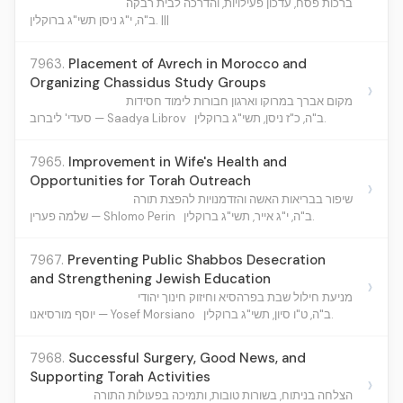
ברכות פסח, עדכון פעילויות, והדרכה לבית רבקה
ב"ה, י"ג ניסן תשי"ג ברוקלין. |||
7963.
Placement of Avrech in Morocco and
Organizing Chassidus Study Groups
›
מקום אברך במרוקו וארגון חבורות לימוד חסידות
ב"ה, כ"ז ניסן, תשי"ג ברוקלין.
סעדי' ליברוב — Saadya Librov
7965.
Improvement in Wife's Health and
Opportunities for Torah Outreach
›
שיפור בבריאות האשה והזדמנויות להפצת תורה
ב"ה, י"ג אייר, תשי"ג ברוקלין.
שלמה פערין — Shlomo Perin
7967.
Preventing Public Shabbos Desecration
and Strengthening Jewish Education
›
מניעת חילול שבת בפרהסיא וחיזוק חינוך יהודי
ב"ה, ט"ו סיון, תשי"ג ברוקלין.
יוסף מורסיאנו — Yosef Morsiano
7968.
Successful Surgery, Good News, and
Supporting Torah Activities
›
הצלחה בניתוח, בשורות טובות, ותמיכה בפעולות התורה