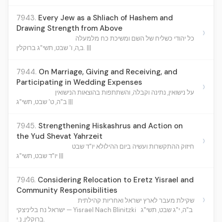
7943.
Every Jew as a Shliach of Hashem and
Drawing Strength from Above
›
כל יהודי כשליח של השם ומשיכת כח מלמעלה
ב,ה, ו' שבט, תשי"ג ברוקלין. |||
7944.
On Marriage, Giving and Receiving, and
Participating in Wedding Expenses
›
על נישואין, נתינה וקבלה, והשתתפות בהוצאות הנישואין
ב"ה, ט' שבט, תשי"ג |||
7945.
Strengthening Hiskashrus and Action on
the Yud Shevat Yahrzeit
›
חיזוק ההתקשרות ועשיה ביום ההילולא יו"ד שבט
יו"ד שבט, תשי"ג |||
7946.
Considering Relocation to Eretz Yisrael and
Community Responsibilities
›
שקילת מעבר לארץ ישראל ואחריות קהילתית
ב"ה, י"ג שבט, תשי"ג
ישראל נח בליניצקי — Yisrael Nach Blinitzki
ברוקלין, נ.י.