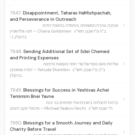
7947.
Disappointment, Taharas HaMishpachah,
and Perseverance in Outreach
›
אכזבה, טהרת המשפחה, והתמדה בהפצת יהדות
ב"ה ט"ז שבט, תשי"ג
חנה גולדשטיין — Chana Goldshtein
ברוקלין, נ.י.
7948.
Sending Additional Set of Sdei Chemed
and Printing Expenses
›
שליחת סעט נוסף של שדי חמד והוצאות הדפסה
ב"ה, ט"ז שבט, תשי"ג
יהודה שמוטקין — Yehuda Shemtkin
ברוקלין.
7949.
Blessings for Success in Yeshivas Achei
Temimim Bnei Yavne
›
ברכות להצלחה בישיבת אחי תמימים בני יבנה
ח"י שבט תשי"ג
מיכאל יעקב העכט — Michael Yaakov Hecht
7950.
Blessings for a Smooth Journey and Daily
Charity Before Travel
›