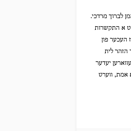
... לברוך מרדכי
 מיט א התקשרות
 העכער פון
 הזהר לית
ווארען יעדער
א אמת, ווערט