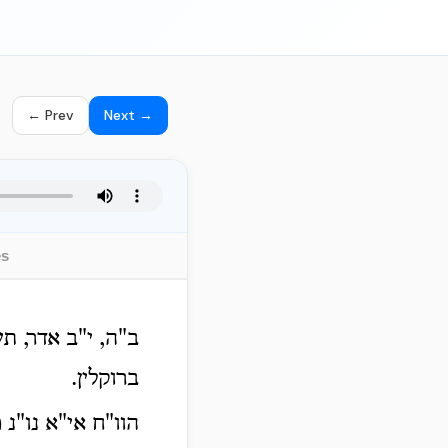
← Prev
Next →
es
ב"ה, י"ב אדר, תש
ברוקלין.
הוו"ח אי"א נו"נ