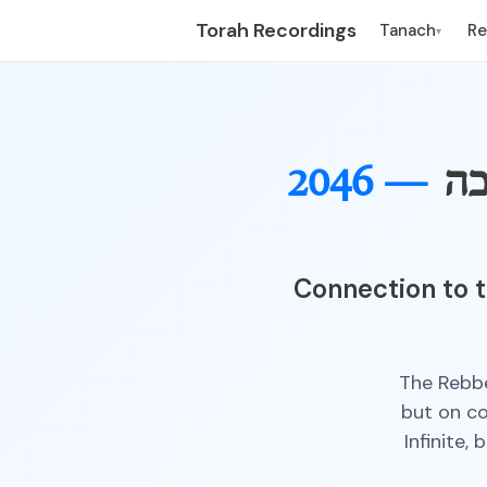
Torah Recordings
Tanach
R
▾
2046 —
כה
Connection to t
The Rebbe
but on co
Infinite,