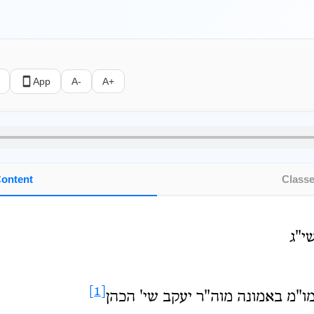
App
A-
A+
ontent
Class
י"ג
[1]
 מו"מ באמונה מוה"ר יעקב שי' הכהן