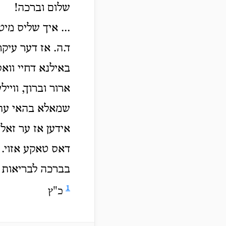
שלום וברכה!
איך שליס מיט א .
ד.ה. אז דער עיקר 
באילנא דחיי ווא
ארור וברוך, וויי
שמאלא בהאי עתיק
אידען אז ער זאל 
דאס טאקע אזוי.
בברכה לבריאות'.
1
כ"ץ