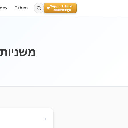
Support Torah
ndex
Other
▾
Recordings
›