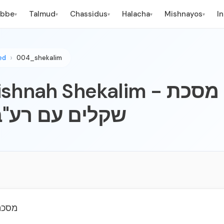
ebbe
Talmud
Chassidus
Halacha
Mishnayos
I
▾
▾
▾
▾
▾
ed
004_shekalim
h Shekalim - משניות מסכת
שקלים עם רע"ב
מסכת 