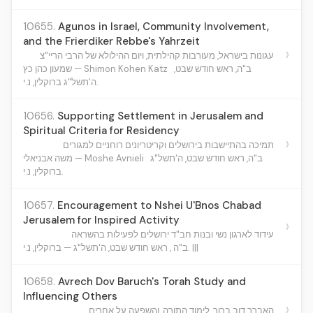
10655.
Agunos in Israel, Community Involvement,
and the Frierdiker Rebbe's Yahrzeit
›
עגונות בישראל, מעורבות קהילתית, ויום ההילולא של הרבי הריי"צ
ב"ה, ראש חודש שבט,
שמעון כהן כץ — Shimon Kohen Katz
ה'תשל"ג ברוקלין, נ.י.
10656.
Supporting Settlement in Jerusalem and
Spiritual Criteria for Residency
›
תמיכה בהתיישבות בירושלים וקריטריונים רוחניים למגורים
ב"ה, ראש חודש שבט, ה'תשל"ג
משה אבניאלי — Moshe Avnieli
ברוקלין, נ.י.
10657.
Encouragement to Nshei U'Bnos Chabad
Jerusalem for Inspired Activity
›
עידוד לארגון נשי ובנות חב"ד ירושלים לפעילות בהשראה
ב"ה , ראש חודש שבט, ה'תשל"ג — ברוקלין, נ.י. |||
10658.
Avrech Dov Baruch's Torah Study and
Influencing Others
›
האברך דוב ברוך, לימוד התורה, והשפעה על אחרים