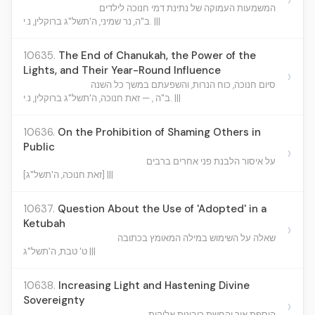
המשמעות העמוקה של נתינת דמי חנוכה לילדים
ב"ה, נר שמיני, ה'תשל"ג ברוקלין, נ.י. |||
10635.
The End of Chanukah, the Power of the
Lights, and Their Year-Round Influence
›
סיום חנוכה, כוח הנרות, והשפעתם במשך כל השנה
ב"ה , — זאת חנוכה, ה'תשל"ג ברוקלין, נ.י. |||
10636.
On the Prohibition of Shaming Others in
Public
›
על איסור הלבנת פני אחרים ברבים
[זאת חנוכה, ה'תשל"ג] |||
10637.
Question About the Use of 'Adopted' in a
Ketubah
›
שאלה על השימוש במילה המאומץ בכתובה
ט' טבת, ה'תשל"ג |||
10638.
Increasing Light and Hastening Divine
Sovereignty
›
הוספת אור והחשת ריבונות אלוקית