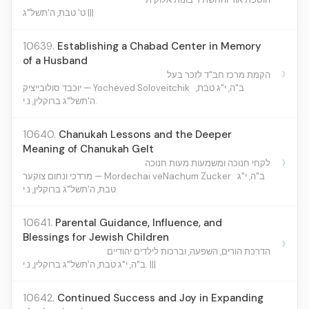
ט' טבת, ה'תשל"ג |||
10639.
Establishing a Chabad Center in Memory
of a Husband
›
הקמת מרכז חב"ד לזכר בעל
ב"ה, י"ג טבת,
יוכבד סולובייציק — Yocheved Soloveitchik
ה'תשל"ג ברוקלין, נ.י.
10640.
Chanukah Lessons and the Deeper
Meaning of Chanukah Gelt
›
לקחי חנוכה ומשמעות מעות חנוכה
ב"ה, י"ג
מרדכי ונחום צוקער — Mordechai veNachum Zucker
טבת, ה'תשל"ג ברוקלין, נ.י.
10641.
Parental Guidance, Influence, and
Blessings for Jewish Children
›
הדרכת הורים, השפעה, וברכות לילדים יהודיים
ב"ה, י"ג טבת, ה'תשל"ג ברוקלין, נ.י. |||
10642.
Continued Success and Joy in Expanding