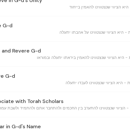
eve in G-d's Unity
e G-d
r and Revere G-d
ve G-d
ociate with Torah Scholars
ar in G-d's Name