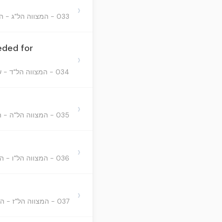
›
033 - המצווה הל"ג - הציווי שנצטוו הכהנים ללבש בגדים מיוחדים לכבוד ולתפארת, ואחר כך יעבדו במקדש
eded for
›
034 - המצווה הל"ד - שנצטווינו שישאו הכהנים את הארון על כתפיהם כשנרצה להעבירו ממקום למקום
›
035 - המצווה הל"ה - הציווי שנצטווינו שיהא לנו שמן עשוי באופן מיוחד למשוח בו כל כהן גדול שיתמנה
›
036 - המצווה הל"ו - הציווי שנצטווינו שיהיו הכהנים עובדים במשמרות
›
037 - המצווה הל"ז - הציווי שנצטווינו שיתטמאו הכהנים לקרובים הנזכרים בתורה