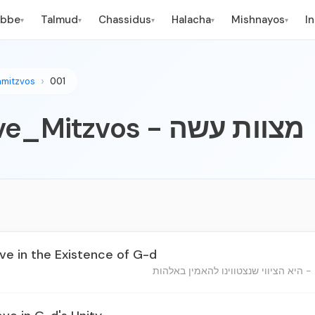
ebbe
Talmud
Chassidus
Halacha
Mishnayos
I
▾
▾
▾
▾
▾
mitzvos
001
001_Positive_Mitzvos - מצוות עשה
eve in the Existence of G-d