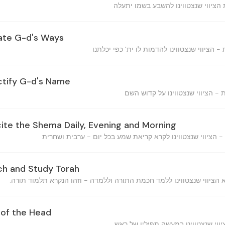
tate G-d's Ways
ctify G-d's Name
cite the Shema Daily, Evening and Morning
ach and Study Torah
n of the Head