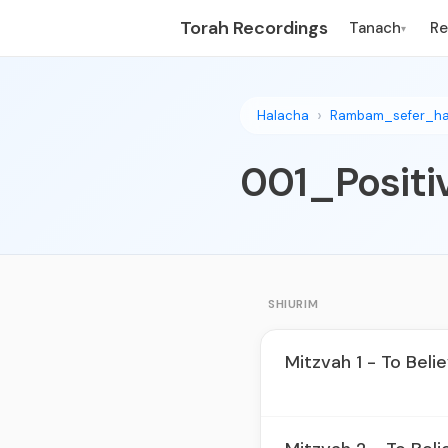
Torah Recordings
Tanach
R
▾
Halacha
Rambam_sefer_ha
SHIURIM
Mitzvah 1 - To Beli