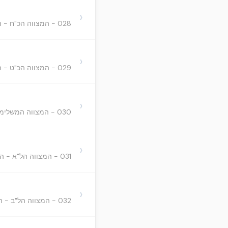
›
028 - המצווה הכ"ח - הציווי שנצטוו הכהנים לתן את הקטורת בכל יום פעמים על מזבח הזהב.
›
029 - המצווה הכ"ט - הציווי שנצטווינו להבעיר אש על המזבח בכל יום תמיד
›
030 - המצווה המשלימה שלשים - הציווי שנצטוו הכהנים להסיר את האפר בכל יום מעל גבי המזבח
›
031 - המצווה הל"א - הציווי שנצטווינו להוציא את הטמאים מן המקדש
›
032 - המצווה הל"ב - הציווי שנצטווינו לגדל זרע אהרן ולכבדם ולרוממם, ולייחס להם מעלת קדושה וכבוד