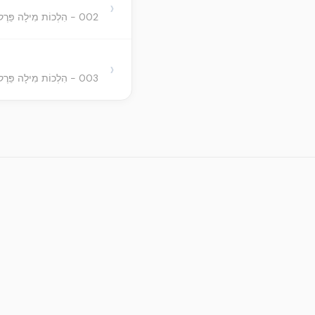
›
002 - הִלְכוֹת מִילָה פֵּרֶק ב
›
003 - הִלְכוֹת מִילָה פֵּרֶק ג