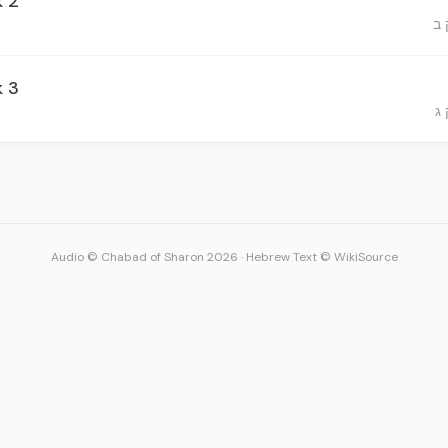
k 2
k 3
Audio © Chabad of Sharon 2026
·
Hebrew Text © WikiSource