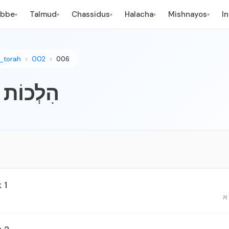
ebbe
Talmud
Chassidus
Halacha
Mishnayos
I
▾
▾
▾
▾
▾
_torah
002
006
ְכוֹת מִילָה
 1