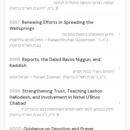
הוספה בצדקה והגישה החסידית לנתינה
ב"ה, י"ח טבת, תשי"ח ברוקלין. |||
5997.
Renewing Efforts in Spreading the
Wellsprings
›
חידוש המאמצים בהפצת המעינות
ב"ה, כ'
רפאל פנחס גולדשטיין — Rafael Pinchas Goldshtein
טבת, תשי"ח ברוקלין.
5998.
Reports, the Daled Bavos Niggun, and
Kaddish
›
דיווחים, ניגון ד' בבות, וקדיש
ב"ה, כ' טבת, תשי"ח ברוקלין.
ישראל זוסמן — Yisrael Zusman
5999.
Strengthening Trust, Teaching Lashon
HaKodesh, and Involvement in Nshei U'Bnos
›
Chabad
חיזוק הבטחון, לימוד לשון הקודש, והשתתפות בנשי ובנות חב"ד
ב"ה, כ"ב טבת, תשי"ח ברוקלין. |||
6000.
Guidance on Devotion and Prayer