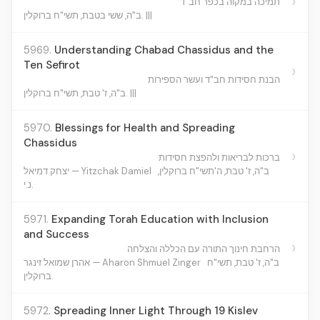
›
תמיכה במקוה בכפר חב"ד
ב"ה, ששי בטבת, תשי"ח ברוקלין. |||
5969.
Understanding Chabad Chassidus and the
Ten Sefirot
›
הבנת חסידות חב"ד ועשר הספירות
ב"ה, ז' טבת, תשי"ח ברוקלין. |||
5970.
Blessings for Health and Spreading
Chassidus
›
ברכות לבריאות ולהפצת חסידות
ב"ה, ז' טבת, ה'תשי"ח ברוקלין,
יצחק דמיאל — Yitzchak Damiel
נ.י.
5971.
Expanding Torah Education with Inclusion
and Success
›
הרחבת חינוך התורה עם הכללה והצלחה
ב"ה, ז' טבת, תשי"ח
אהרן שמואל זינגר — Aharon Shmuel Zinger
ברוקלין.
5972.
Spreading Inner Light Through 19 Kislev