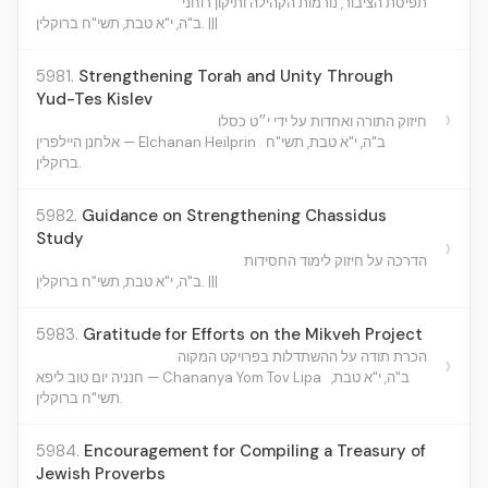
תפיסת הציבור, נורמות הקהילה ותיקון רוחני
ב"ה, י"א טבת, תשי"ח ברוקלין. |||
5981.
Strengthening Torah and Unity Through
Yud-Tes Kislev
›
חיזוק התורה ואחדות על ידי י״ט כסלו
ב"ה, י"א טבת, תשי"ח
אלחנן היילפרין — Elchanan Heilprin
ברוקלין.
5982.
Guidance on Strengthening Chassidus
Study
›
הדרכה על חיזוק לימוד החסידות
ב"ה, י"א טבת, תשי"ח ברוקלין. |||
5983.
Gratitude for Efforts on the Mikveh Project
הכרת תודה על ההשתדלות בפרויקט המקוה
›
ב"ה, י"א טבת,
חנניה יום טוב ליפא — Chananya Yom Tov Lipa
תשי"ח ברוקלין.
5984.
Encouragement for Compiling a Treasury of
Jewish Proverbs