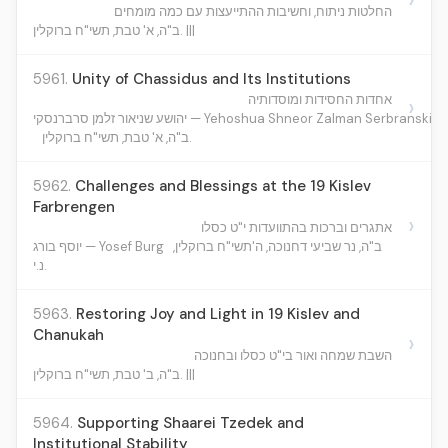
החלטות ניתוח, וחשיבות ההתייעצות עם כמה מומחים
ב"ה, א' טבת, תשי"ח ברוקלין. |||
5961.
Unity of Chassidus and Its Institutions
אחדות החסידות ומוסדותיה
›
יהושע שניאור זלמן סרברנסקי — Yehoshua Shneor Zalman Serbranski
ב"ה, א' טבת, תשי"ח ברוקלין.
5962.
Challenges and Blessings at the 19 Kislev
Farbrengen
›
אתגרים וברכות בהתוועדות י"ט כסלו
ב"ה, נר שביעי דחנוכה, ה'תשי"ח ברוקלין,
יוסף בורג — Yosef Burg
נ.י.
5963.
Restoring Joy and Light in 19 Kislev and
Chanukah
›
השבת שמחה ואור בי"ט כסלו ובחנוכה
ב"ה, ב' טבת, תשי"ח ברוקלין. |||
5964.
Supporting Shaarei Tzedek and
Institutional Stability