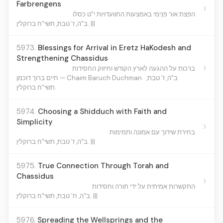
Farbrengens
›
הפצת אור פנימי באמצעות התוועדויות י"ט כסלו
ב"ה, ז' טבת, תשי"ח ברוקלין. |||
5973.
Blessings for Arrival in Eretz HaKodesh and
Strengthening Chassidus
›
ברכות על ההגעה לארץ הקודש וחיזוק החסידות
ב"ה, ז' טבת,
חיים ברוך דוכמן — Chaim Baruch Duchman
תשי"ח ברוקלין.
5974.
Choosing a Shidduch with Faith and
Simplicity
›
בחירת שידוך עם אמונה ותמימות
ב"ה, ז' טבת, תשי"ח ברוקלין. |||
5975.
True Connection Through Torah and
Chassidus
›
התקשרות אמיתית על ידי תורה וחסידות
ב"ה, ח' טבת, תשי"ח ברוקלין. |||
5976.
Spreading the Wellsprings and the