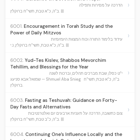
›
הדרכה על מסירות ותפילה
ב"ה, כ"א טבת, תשי"ח ברוקלין. |||
6001.
Encouragement in Torah Study and the
Power of Daily Mitzvos
›
עידוד בלימוד התורה וכוח המצוות היומיומיות
ב"ה, כ"א טבת, תשי"ח ברוקלין, נ.י. |||
6002.
Yud-Tes Kislev, Shabbos Mevorchim
Tehillim, and Blessings for the Year
›
י"ט כסלו, שבת מברכים תהלים, וברכות לשנה
ב"ה, כ"א טבת, תשי"ח
שמואל אבא סניעג — Shmuel Aba Snieg
ברוקלין.
6003.
Fasting as Teshuvah: Guidance on Forty-
Day Fasts and Alternatives
›
צום כתשובה, הדרכה על תעניות ארבעים יום ואלטרנטיבות
ב"ה, כ"ב טבת, תשי"ח ברוקלין. |||
6004.
Continuing One’s Influence Locally and the