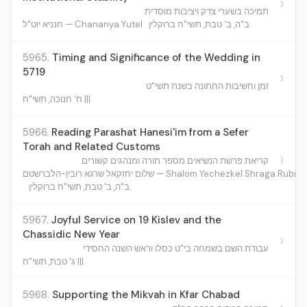
›
תמיכה בשערי צדק ויציבות מוסדית
ב"ה, ב' טבת, תשי"ח ברוקלין.
חנניא יוט"ל — Chananya Yutel
5965.
Timing and Significance of the Wedding in
5719
›
זמן וחשיבות החתונה בשנת תשי"ט
ח' חנוכה, תשי"ח |||
5966.
Reading Parashat Hanesi'im from a Sefer
Torah and Related Customs
›
קריאת פרשת הנשיאים מספר תורה ומנהגים קשורים
שלום יחזקאל שרגא רובין-הלברשטם — Shalom Yechezkel Shrag
ב"ה, ב' טבת, תשי"ח ברוקלין.
5967.
Joyful Service on 19 Kislev and the
Chassidic New Year
›
עבודת השם בשמחה בי"ט כסלו וראש השנה החסידי
ג' טבת, תשי"ח |||
5968.
Supporting the Mikvah in Kfar Chabad