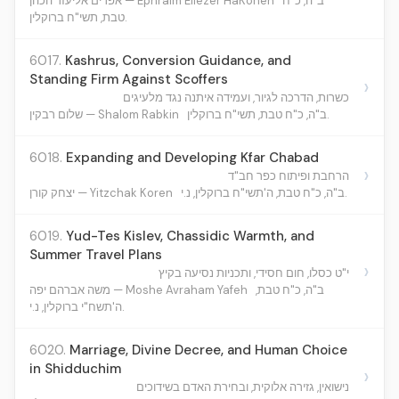
ב"ה, כ"ח
אפרים אליעזר הכהן — Ephraim Eliezer HaKohen
טבת, תשי"ח ברוקלין.
6017.
Kashrus, Conversion Guidance, and
Standing Firm Against Scoffers
›
כשרות, הדרכה לגיור, ועמידה איתנה נגד מלעיגים
ב"ה, כ"ח טבת, תשי"ח ברוקלין.
שלום רבקין — Shalom Rabkin
6018.
Expanding and Developing Kfar Chabad
›
הרחבת ופיתוח כפר חב"ד
ב"ה, כ"ח טבת, ה'תשי"ח ברוקלין, נ.י.
יצחק קורן — Yitzchak Koren
6019.
Yud-Tes Kislev, Chassidic Warmth, and
Summer Travel Plans
›
י"ט כסלו, חום חסידי, ותכניות נסיעה בקיץ
ב"ה, כ"ח טבת,
משה אברהם יפה — Moshe Avraham Yafeh
ה'תשח"י ברוקלין, נ.י.
6020.
Marriage, Divine Decree, and Human Choice
in Shidduchim
›
נישואין, גזירה אלוקית, ובחירת האדם בשידוכים