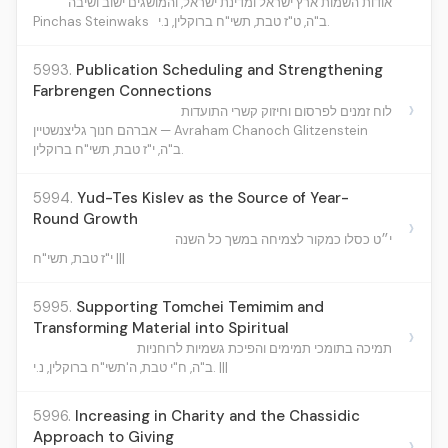
אודות השמות ארץ ישראל ומדינת ישראל, והמושגים ישוב ושיבה
Pinchas Steinwaks
ב"ה, ט"ז טבת, תשי"ח ברוקלין, נ.י.
5993.
Publication Scheduling and Strengthening
Farbrengen Connections
›
לוח זמנים לפרסום וחיזוק קשרי התועדות
אברהם חנוך גליצנשטיין — Avraham Chanoch Glitzenstein
ב"ה, י"ז טבת, תשי"ח ברוקלין.
5994.
Yud-Tes Kislev as the Source of Year-
Round Growth
›
י״ט כסלו כמקור לצמיחה במשך כל השנה
י"ז טבת, תשי"ח |||
5995.
Supporting Tomchei Temimim and
Transforming Material into Spiritual
›
תמיכה בתומכי תמימים והפיכת גשמיות לרוחניות
ב"ה, ח"י טבת, ה'תשי"ח ברוקלין, נ.י. |||
5996.
Increasing in Charity and the Chassidic
Approach to Giving
›