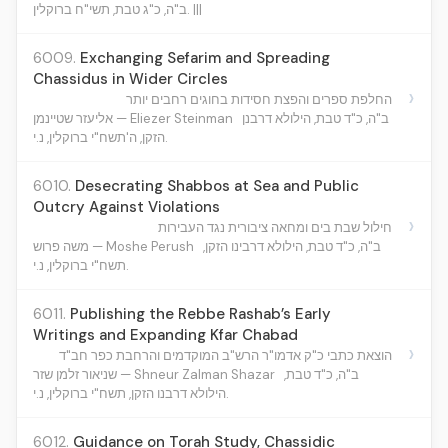
ב"ה, כ"ג טבת, תשי"ח ברוקלין. |||
6009.
Exchanging Sefarim and Spreading
Chassidus in Wider Circles
›
החלפת ספרים והפצת חסידות בחוגים רחבים יותר
ב"ה, כ"ד טבת, הילולא דרבנן
אליעזר שטיינמן — Eliezer Steinman
הזקן, ה'תשח"י ברוקלין, נ.י.
6010.
Desecrating Shabbos at Sea and Public
Outcry Against Violations
›
חילול שבת בים ומחאה ציבורית נגד העבירות
ב"ה, כ"ד טבת, הילולא דרבינו הזקן,
משה פרוש — Moshe Perush
תשח"י ברוקלין, נ.י.
6011.
Publishing the Rebbe Rashab’s Early
Writings and Expanding Kfar Chabad
›
הוצאת כתבי כ"ק אדמו"ר הרש"ב המוקדמים והרחבת כפר חב"ד
ב"ה, כ"ד טבת,
שניאור זלמן שזר — Shneur Zalman Shazar
הילולא דרבנו הזקן, תשח"י ברוקלין, נ.י.
6012.
Guidance on Torah Study, Chassidic