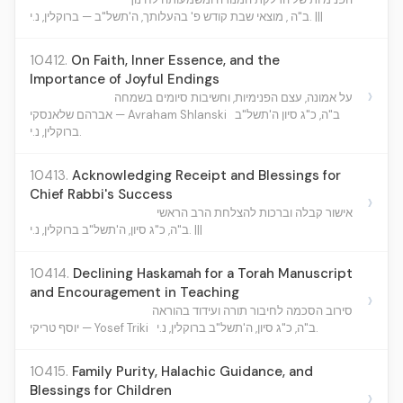
ב"ה , מוצאי שבת קודש פ' בהעלותך, ה'תשל"ב — ברוקלין, נ.י. |||
10412.
On Faith, Inner Essence, and the
Importance of Joyful Endings
›
על אמונה, עצם הפנימיות, וחשיבות סיומים בשמחה
ב"ה, כ"ג סיון ה'תשל"ב
אברהם שלאנסקי — Avraham Shlanski
ברוקלין, נ.י.
10413.
Acknowledging Receipt and Blessings for
Chief Rabbi's Success
›
אישור קבלה וברכות להצלחת הרב הראשי
ב"ה, כ"ג סיון, ה'תשל"ב ברוקלין, נ.י. |||
10414.
Declining Haskamah for a Torah Manuscript
and Encouragement in Teaching
›
סירוב הסכמה לחיבור תורה ועידוד בהוראה
ב"ה, כ"ג סיון, ה'תשל"ב ברוקלין, נ.י.
יוסף טריקי — Yosef Triki
10415.
Family Purity, Halachic Guidance, and
Blessings for Children
›