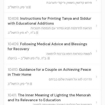
פירוש קידושין, נישואין, וריקודי תערובת
ט' סיון, ה'תשל"ב |||
10408.
Instructions for Printing Tanya and Siddur
with Educational Additions
›
הוראות להדפסת תניא וסידור עם תוספות חינוכיות
ב"ה , י"א סיון ה'תשל"ב |||
10409.
Following Medical Advice and Blessings
for Recovery
›
לעשות כהוראת רופא וברכות לרפואה
ב"ה , ט"ז סיון תשל"ב — ברוקלין. |||
10410.
Guidance for a Couple on Achieving Peace
in Their Home
›
הדרכה לזוג על השגת שלום בביתם
ח"י סיון, ה'תשל"ב |||
10411.
The Inner Meaning of Lighting the Menorah
and Its Relevance to Education
›
הפנימיות של הדלקת המנורה ומשמעותה לחינוך