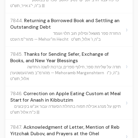
ב"ה, י"ג אייר, תש"ט |||
7844.
Returning a Borrowed Book and Settling an
Outstanding Debt
›
החזרת ספר מושאל וסילוק חוב תלוי ועומד
ב"ה, ו' אלול, תש"ט
מהור"מ העכט — Mehor"m Hecht
7845.
Thanks for Sending Sefer, Exchange of
Books, and New Year Blessings
›
תודה על שליחת ספר, חילוף ספרים, וברכות לשנה החדשה
ב"ה, כ"ו
מהורמ"ב מארגענשטערן — Mehoramb Margenshtern
אלול, תש"ט
7846.
Correction on Apple Eating Custom at Meal
Start for Anash in Kibbutzim
›
תיקון על מנהג אכילת תפוח בתחלת הסעודה עבור אנ"ש בקיבוצים
כ"ח אלול תש"ט |||
7847.
Acknowledgment of Letter, Mention of Reb
Yitzchak Dubov, and Prayers at the Ohel
›