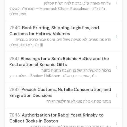
›
שליחת מאמר, פ"נ, וברכות למהורש"ח קסלמן
ב"ה, כ"ב
מהורש"ח קסלמן — Maharash Chaim Kasselman
חשון, תש"ט
7840.
Book Printing, Shipping Logistics, and
Customs for Hebrew Volumes
›
הדפסת ספרים, לוגיסטיקת משלוחים, ומכס עבור כרכים בעברית
ב"ה, י"א טבת, תש"ט |||
7841.
Blessings for a Son's Reishis HaGez and the
Restoration of Kohanic Gifts
›
ברכות לראשית הגז של בן והשבת מתנות כהונה
ב"ה, שושן פורים, תש"ט
שלום הכהן — Shalom HaKohen
7842.
Pesach Customs, Nutella Consumption, and
›
Emigration Decisions
מנהגי פסח, אכילת נוטאלא, והחלטות הגירה
7843.
Authorization for Rabbi Yosef Krinsky to
Collect Books in Boston
›
ייפוי כח עבור הרב יוסף קרינסקי לאסוף ספרים בבוסטון